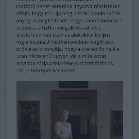
családtörténet keretébe ágyazva részletesen
kifejti, hogy tanulja meg a festő a különböző
anyagok megfestését, hogy utána tanoncaira
bízhassa a háttér megalkotását, és a
mesternek már csak az alakokkal kelljen
foglalkoznia. A festményekben megőrzött
öröklétet bizonyítja, hogy a szereplők halála
után névtelenül ugyan, de a műalkotás
magába zárja a feketébe öltözött férfit és
nőt, a
Házaspár képmásá
t.