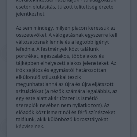
esetén elutasítás, túlzott telítettség érzete
jelentkezhet.
Az sem mindegy, milyen piacon keressük az
összetevőket. A válogatásnak egyszerre kell
változatosnak lennie és a legtöbb igényt
lefednie. A festmények közt találunk
portrékat, egészalakos, többalakos és
tájképben elhelyezett alakos jeleneteket. Az
írók sajátos és egymástól határozottan
elkülönülő stílusukkal teszik
megunhatatlanná az újra és újra eljátszott
szituációkat (a nézők számára legalábbis, az
egy este alatt akár tízszer is ismétlő
szereplők nevében nem nyilatkozom). Az
előadók közt ismert női és férfi színészeket
találunk, akik különböző korosztályokat
képviselnek.