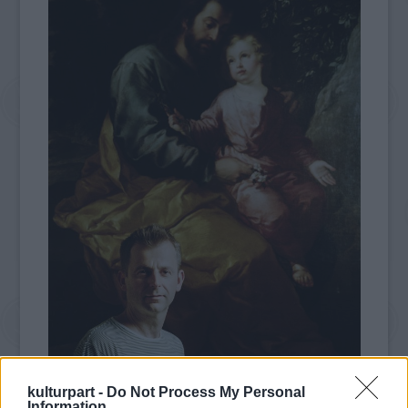
Grecsó Krisztián a Szent József a gyermek Jézussal festmény
kulturpart -
Do Not Process My Personal
Information