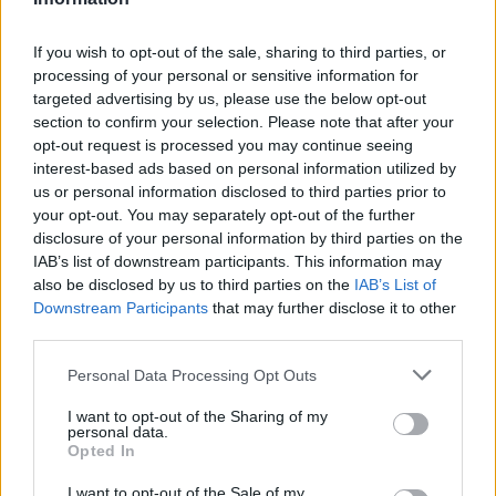
mellett (Fotó: Helmut Wimmer)
If you wish to opt-out of the sale, sharing to third parties, or
A hit témájához nyúl a megnyúzott Bertalan
processing of your personal or sensitive information for
apostol történetét idéző
A szent bőrtelen
című
targeted advertising by us, please use the below opt-out
darab, Dióssi Gábor előadásában. Az isteni és
section to confirm your selection. Please note that after your
démoni ellentétre épülő szöveg az őrület
opt-out request is processed you may continue seeing
határait feszegeti, a bálványimádásról és a
interest-based ads based on personal information utilized by
változó kultuszokról beszél, részletesen
us or personal information disclosed to third parties prior to
elemzi a Bertalant ért válogatott kínzásokat,
your opt-out. You may separately opt-out of the further
végül egy individualista kijelentéssel ér véget:
disclosure of your personal information by third parties on the
„csak magamért viszem vásárra a bőröm" –
IAB’s list of downstream participants. This information may
mondja a színész.
also be disclosed by us to third parties on the
IAB’s List of
Downstream Participants
that may further disclose it to other
third parties.
Please note that this website/app uses one or more Google
Personal Data Processing Opt Outs
services and may gather and store information including but
not limited to your visit or usage behaviour. You may click to
I want to opt-out of the Sharing of my
personal data.
grant or deny consent to Google and its third-party tags to
Opted In
use your data for below specified purposes in below Google
consent section.
I want to opt-out of the Sale of my