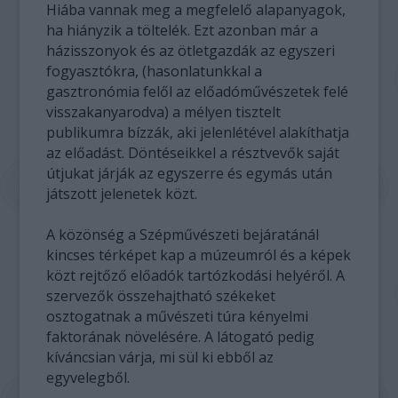
Hiába vannak meg a megfelelő alapanyagok,
ha hiányzik a töltelék. Ezt azonban már a
házisszonyok és az ötletgazdák az egyszeri
fogyasztókra, (hasonlatunkkal a
gasztronómia felől az előadóművészetek felé
visszakanyarodva) a mélyen tisztelt
publikumra bízzák, aki jelenlétével alakíthatja
az előadást. Döntéseikkel a résztvevők saját
útjukat járják az egyszerre és egymás után
játszott jelenetek közt.
A közönség a Szépművészeti bejáratánál
kincses térképet kap a múzeumról és a képek
közt rejtőző előadók tartózkodási helyéről. A
szervezők összehajtható székeket
osztogatnak a művészeti túra kényelmi
faktorának növelésére. A látogató pedig
kíváncsian várja, mi sül ki ebből az
egyvelegből.