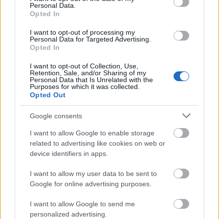
Personal Data.
Opted In
I want to opt-out of processing my
Personal Data for Targeted Advertising.
Diósssi Gábor Bertalan apostol szerepében (Fotó: Helmut
Opted In
Wimmer)
I want to opt-out of Collection, Use,
Retention, Sale, and/or Sharing of my
A képek szereplőivel való kapcsolatot minden
Personal Data that Is Unrelated with the
író más megközelítésben ragadja meg.
Purposes for which it was collected.
Opted Out
Esterházy a Goya-festményen látható José
Antonio Marqués de Caballerot Kulka János
Google consents
barátjává teszi meg. A színész hatalmas
aranyszínű cipőjében egyik pillanatban
I want to allow Google to enable storage
keserűségbe, a következőben humorba
related to advertising like cookies on web or
device identifiers in apps.
hajlón meséli el, ahogy a kitüntetésének
napján karjában halt meg a bátor férfi. Tóth
I want to allow my user data to be sent to
Krisztina más módszert választ, és a
Művész
Google for online advertising purposes.
és családja
című festményből emeli ki a festőt,
akit felesége és gyereke egy megcsalást
I want to allow Google to send me
követően hagy el. A magányba és őrületbe
personalized advertising.