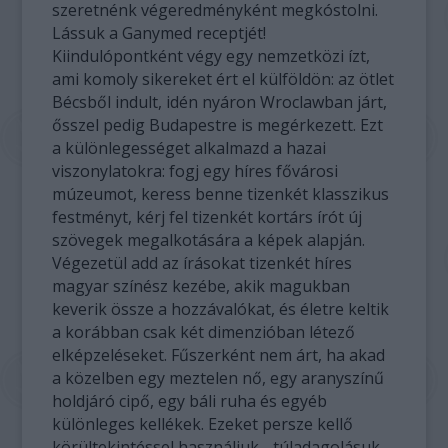
szeretnénk végeredményként megkóstolni.
Lássuk a Ganymed receptjét!
Kiindulópontként végy egy nemzetközi ízt,
ami komoly sikereket ért el külföldön: az ötlet
Bécsből indult, idén nyáron Wroclawban járt,
ősszel pedig Budapestre is megérkezett. Ezt
a különlegességet alkalmazd a hazai
viszonylatokra: fogj egy híres fővárosi
múzeumot, keress benne tizenkét klasszikus
festményt, kérj fel tizenkét kortárs írót új
szövegek megalkotására a képek alapján.
Végezetül add az írásokat tizenkét híres
magyar színész kezébe, akik magukban
keverik össze a hozzávalókat, és életre keltik
a korábban csak két dimenzióban létező
elképzeléseket. Fűszerként nem árt, ha akad
a közelben egy meztelen nő, egy aranyszínű
holdjáró cipő, egy báli ruha és egyéb
különleges kellékek. Ezeket persze kellő
körültekintéssel használjuk - túladagolásuk