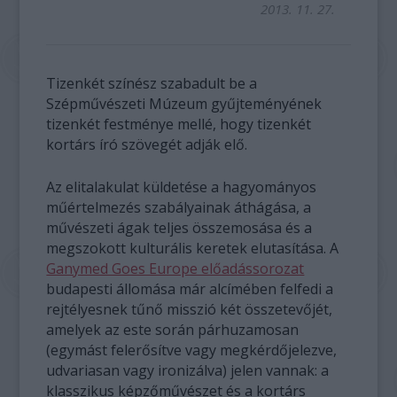
2013. 11. 27.
Tizenkét színész szabadult be a
Szépművészeti Múzeum gyűjteményének
tizenkét festménye mellé, hogy tizenkét
kortárs író szövegét adják elő.
Az elitalakulat küldetése a hagyományos
műértelmezés szabályainak áthágása, a
művészeti ágak teljes összemosása és a
megszokott kulturális keretek elutasítása. A
Ganymed Goes Europe előadássorozat
budapesti állomása már alcímében felfedi a
rejtélyesnek tűnő misszió két összetevőjét,
amelyek az este során párhuzamosan
(egymást felerősítve vagy megkérdőjelezve,
udvariasan vagy ironizálva) jelen vannak: a
klasszikus képzőművészet és a kortárs