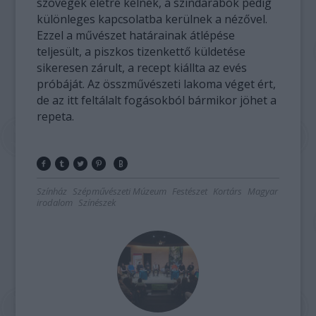
szövegek életre kelnek, a színdarabok pedig
különleges kapcsolatba kerülnek a nézővel.
Ezzel a művészet határainak átlépése
teljesült, a piszkos tizenkettő küldetése
sikeresen zárult, a recept kiállta az evés
próbáját. Az összművészeti lakoma véget ért,
de az itt feltálalt fogásokból bármikor jöhet a
repeta.
Színház
Szépművészeti Múzeum
Festészet
Kortárs
Magyar
irodalom
Színészek