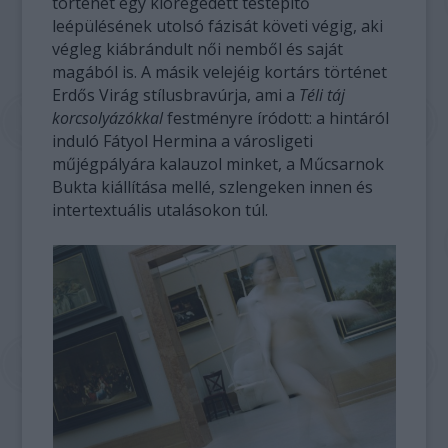
történet egy kiöregedett testépítő
leépülésének utolsó fázisát követi végig, aki
végleg kiábrándult női nemből és saját
magából is. A másik velejéig kortárs történet
Erdős Virág stílusbravúrja, ami a
Téli táj
korcsolyázókkal
festményre íródott: a hintáról
induló Fátyol Hermina a városligeti
műjégpályára kalauzol minket, a Műcsarnok
Bukta kiállítása mellé, szlengeken innen és
intertextuális utalásokon túl.