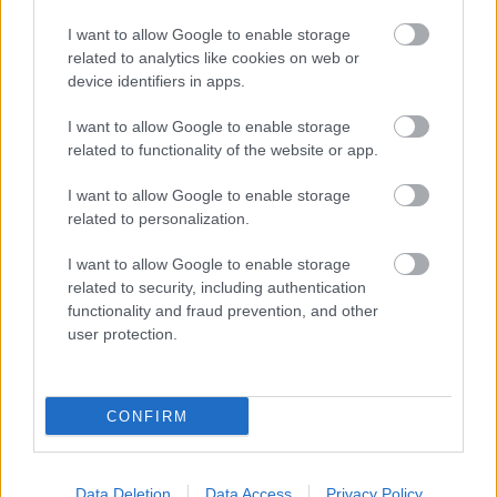
kergetett művész sorsát követjük végig, és
részesei lehetünk őszinte vallomásának is,
I want to allow Google to enable storage
miszerint a tükörbe nézve a családja nélkül
related to analytics like cookies on web or
device identifiers in apps.
nem lát semmit.
I want to allow Google to enable storage
related to functionality of the website or app.
I want to allow Google to enable storage
related to personalization.
I want to allow Google to enable storage
related to security, including authentication
functionality and fraud prevention, and other
user protection.
CONFIRM
Data Deletion
Data Access
Privacy Policy