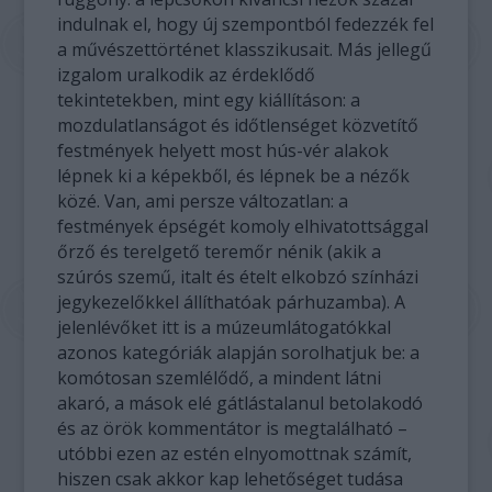
indulnak el, hogy új szempontból fedezzék fel
a művészettörténet klasszikusait. Más jellegű
izgalom uralkodik az érdeklődő
tekintetekben, mint egy kiállításon: a
mozdulatlanságot és időtlenséget közvetítő
festmények helyett most hús-vér alakok
lépnek ki a képekből, és lépnek be a nézők
közé. Van, ami persze változatlan: a
festmények épségét komoly elhivatottsággal
őrző és terelgető teremőr nénik (akik a
szúrós szemű, italt és ételt elkobzó színházi
jegykezelőkkel állíthatóak párhuzamba). A
jelenlévőket itt is a múzeumlátogatókkal
azonos kategóriák alapján sorolhatjuk be: a
komótosan szemlélődő, a mindent látni
akaró, a mások elé gátlástalanul betolakodó
és az örök kommentátor is megtalálható –
utóbbi ezen az estén elnyomottnak számít,
hiszen csak akkor kap lehetőséget tudása