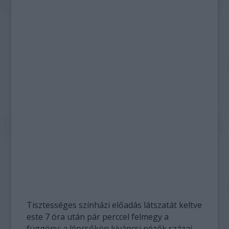
Tisztességes színházi előadás látszatát keltve
este 7 óra után pár perccel felmegy a
függöny: a lépcsőkön kíváncsi nézők százai