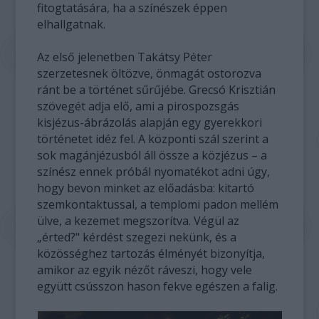
fitogtatására, ha a színészek éppen
elhallgatnak.
Az első jelenetben Takátsy Péter
szerzetesnek öltözve, önmagát ostorozva
ránt be a történet sűrűjébe. Grecsó Krisztián
szövegét adja elő, ami a pirospozsgás
kisjézus-ábrázolás alapján egy gyerekkori
történetet idéz fel. A központi szál szerint a
sok magánjézusból áll össze a közjézus – a
színész ennek próbál nyomatékot adni úgy,
hogy bevon minket az előadásba: kitartó
szemkontaktussal, a templomi padon mellém
ülve, a kezemet megszorítva. Végül az
„érted?" kérdést szegezi nekünk, és a
közösséghez tartozás élményét bizonyítja,
amikor az egyik nézőt ráveszi, hogy vele
együtt csússzon hason fekve egészen a falig.