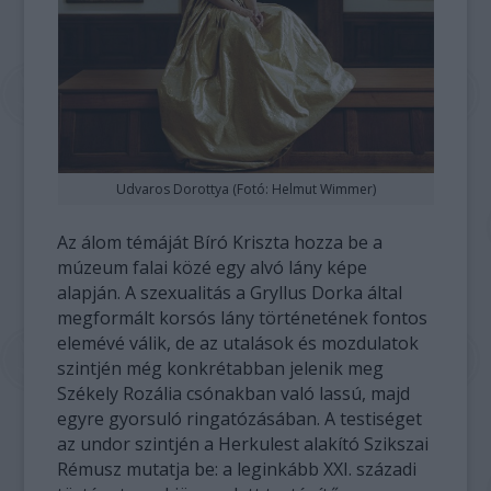
Udvaros Dorottya (Fotó: Helmut Wimmer)
Az álom témáját Bíró Kriszta hozza be a
múzeum falai közé egy alvó lány képe
alapján. A szexualitás a Gryllus Dorka által
megformált korsós lány történetének fontos
elemévé válik, de az utalások és mozdulatok
szintjén még konkrétabban jelenik meg
Székely Rozália csónakban való lassú, majd
egyre gyorsuló ringatózásában. A testiséget
az undor szintjén a Herkulest alakító Szikszai
Rémusz mutatja be: a leginkább XXI. századi