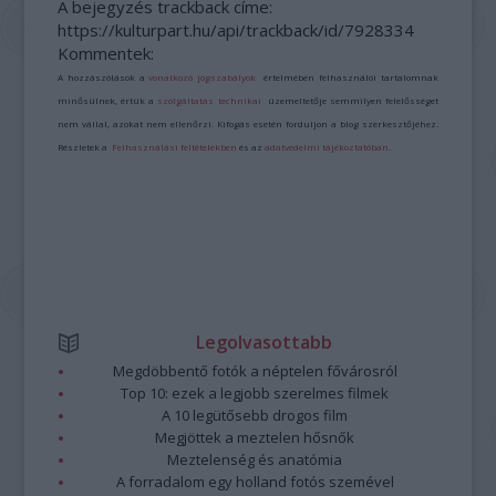
A bejegyzés trackback címe:
https://kulturpart.hu/api/trackback/id/7928334
Kommentek:
A hozzászólások a
vonatkozó jogszabályok
értelmében felhasználói tartalomnak
minősülnek, értük a
szolgáltatás technikai
üzemeltetője semmilyen felelősséget
nem vállal, azokat nem ellenőrzi. Kifogás esetén forduljon a blog szerkesztőjéhez.
Részletek a
Felhasználási feltételekben
és az
adatvédelmi tájékoztatóban
.
Legolvasottabb
Megdöbbentő fotók a néptelen fővárosról
Top 10: ezek a legjobb szerelmes filmek
A 10 legütősebb drogos film
Megjöttek a meztelen hősnők
Meztelenség és anatómia
A forradalom egy holland fotós szemével