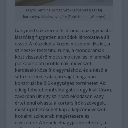
Fátyol Hermina korcsolyázik Erdős Virág Téli táj
korcsolyázókkal szövegére (Fotó: Helmut Wimmer)
Ganymed sokszereplős drámája az egymástól
látszólag független epizódok láncolatává áll
össze. A részeket a közös múzeumi díszlet, a
színészek testszínű ruhái, a monodrámák
közt visszatérő motívumok (vallási dilemmák,
párkapcsolati problémák, művészeti
kérdések) közelítik egymáshoz, és a néző a
séta sorrendje alapján saját magában
konstruál belőlük egységes történetet. Aki
eddig tehetetlenül sétálgatott egy kiállításon,
zavarban ült egy színházi előadáson vagy
értetlenül olvasta a kortárs írók szövegeit,
most új lehetőséget kap a képzőművészeti-
irodalmi színdarab megértésére és
élvezetére. A képek elhagyják kereteiket, a