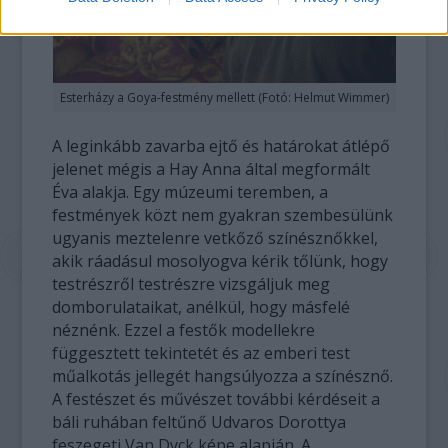
Esterházy a Goya-festmény mellett (Fotó: Helmut Wimmer)
A leginkább zavarba ejtő és határokat átlépő
jelenet mégis a Hay Anna által megformált
Éva alakja. Egy múzeumi teremben, a
festmények közt nem gyakran szembesülünk
ugyanis meztelenre vetkőző színésznőkkel,
akik ráadásul mosolyogva kérik tőlünk, hogy
testrészről testrészre vizsgáljuk meg
domborulataikat, anélkül, hogy másfelé
néznénk. Ezzel a festők modellekre
függesztett tekintetét és az emberi test
műalkotás jellegét hangsúlyozza a színésznő.
A festészet és művészet további kérdéseit a
báli ruhában feltűnő Udvaros Dorottya
feszegeti Van Dyck képe alapján. A