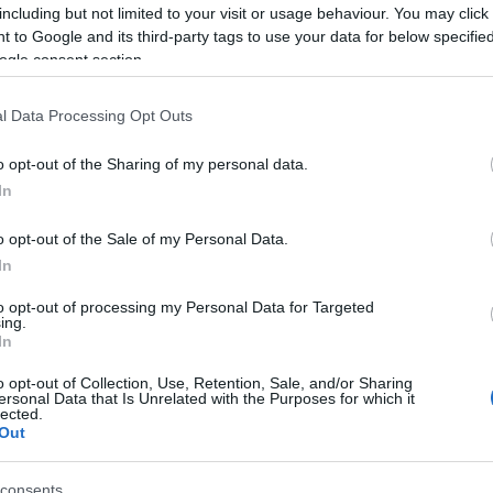
Cat-től kezdve a kis lajháron át Totoroig szinte
including but not limited to your visit or usage behaviour. You may click 
 to Google and its third-party tags to use your data for below specifi
minden megtalálható, így mindenki találhat
ogle consent section.
ló ajándék lehet húzással sorsolt kollégáinak,
nak, szeretteinek.
l Data Processing Opt Outs
ni, az a PoCat
facebook oldalán
, vagy a
tumbleren
szthat a kézzel készült filclények közül.
o opt-out of the Sharing of my personal data.
In
o opt-out of the Sale of my Personal Data.
In
to opt-out of processing my Personal Data for Targeted
ing.
In
o opt-out of Collection, Use, Retention, Sale, and/or Sharing
ersonal Data that Is Unrelated with the Purposes for which it
lected.
Out
consents