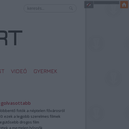
ST
VIDEÓ
GYERMEK
egolvasottabb
öbbentő fotók a néptelen fővárosról
0: ezek a legjobb szerelmes filmek
legütősebb drogos film
öttek a meztelen hősnők