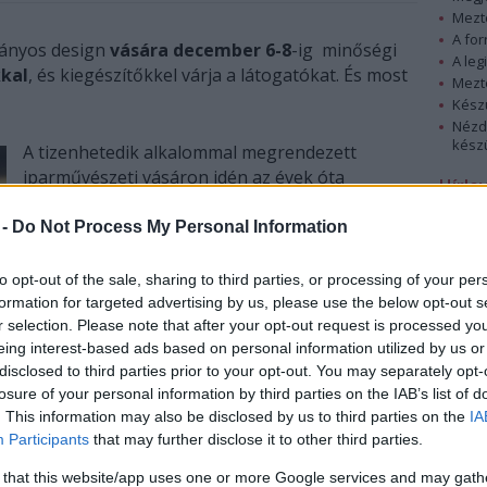
Mezt
A fo
ányos design
vására december 6-8
-ig minőségi
A leg
kkal
, és kiegészítőkkel várja a látogatókat. És most
Mezt
Kész
Nézd
készü
A tizenhetedik alkalommal megrendezett
iparművészeti vásáron idén az évek óta
Hírle
visszajáró, jól ismert alkotók mellett új
résztvevők is képviseltetik magukat, összesen
 -
Do Not Process My Personal Information
több, mint száz kézműves portékája lesz
megtekinthető, illetve megvásárolható. A
to opt-out of the sale, sharing to third parties, or processing of your per
hagyományos karácsonyi vásár igazi favorit a
formation for targeted advertising by us, please use the below opt-out s
tényleg egyedi, nem tucatárut vadászók között.
r selection. Please note that after your opt-out request is processed y
eing interest-based ads based on personal information utilized by us or
disclosed to third parties prior to your opt-out. You may separately opt-
A keramikusok, ötvösök, divattervezők mellett a
losure of your personal information by third parties on the IAB’s list of
WEB2 világában egyre ismertebb és
. This information may also be disclosed by us to third parties on the
IA
népszerűbb PoCat Factory ékszerei és plüss
Participants
that may further disclose it to other third parties.
cukiságai is fellelhetők lesznek, a széles
kínálatban az internetes világból ismert Grumpy
 that this website/app uses one or more Google services and may gath