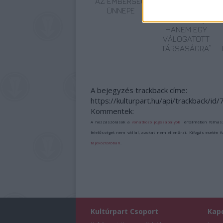
AZ EMBERSÉG
„NEM TÖBB
ÜNNEPE
EZER EMBERRE
UTAZUNK,
HANEM EGY
VÁLOGATOTT
TÁRSASÁGRA”
A bejegyzés trackback címe:
https://kulturpart.hu/api/trackback/id
Kommentek:
A hozzászólások a
vonatkozó jogszabályok
értelmében felhas
felelősséget nem vállal, azokat nem ellenőrzi. Kifogás esetén 
tájékoztatóban
.
Kultúrpart Csoport
Kap