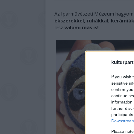
Az Iparművészeti Múzeum hagyom
ékszerekkel, ruhákkal, kerámiá
lesz
valami más is!
kulturpart
If you wish 
sensitive in
confirm you
continue se
information 
further disc
participants
Downstream 
Please note