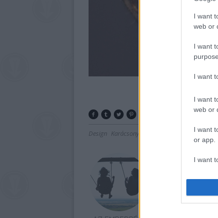
I want t
web or d
I want t
purpose
I want 
I want t
web or d
I want t
Design
Karácsony
Iparművészeti Múzeum
Ké
or app.
I want t
I want t
authenti