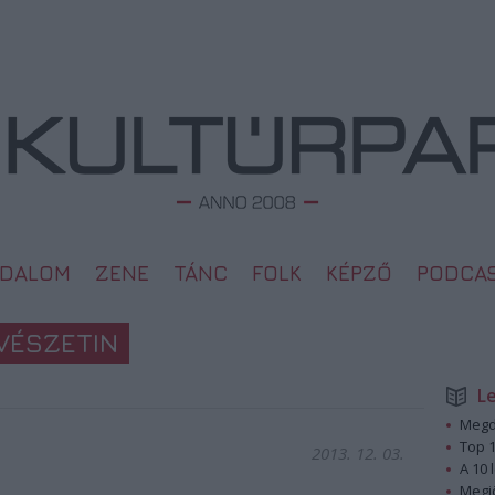
ODALOM
ZENE
TÁNC
FOLK
KÉPZŐ
PODCA
VÉSZETIN
L
Megd
Top 1
2013. 12. 03.
A 10 
Megj