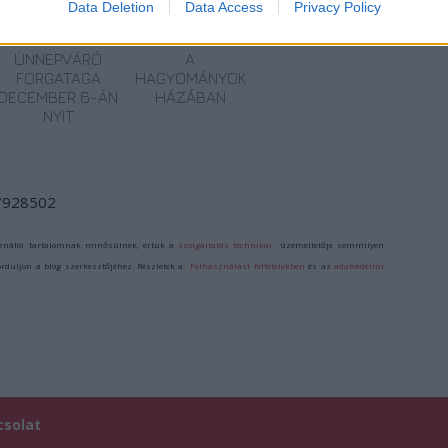
A
KARÁCSONYI
Data Deletion
Data Access
Privacy Policy
HAGYOMÁNYOK
RAJZPÁLYÁZAT
HÁZA
GYERMEKEKNEK
ÜNNEPVÁRÓ
A
FORGATAGA
HAGYOMÁNYOK
DECEMBER 6-ÁN
HÁZÁBAN
NYIT
/7928502
ználói tartalomnak minősülnek, értük a
szolgáltatás technikai
üzemeltetője semmilyen
forduljon a blog szerkesztőjéhez. Részletek a
Felhasználási feltételekben
és az
adatvédelmi
csolat