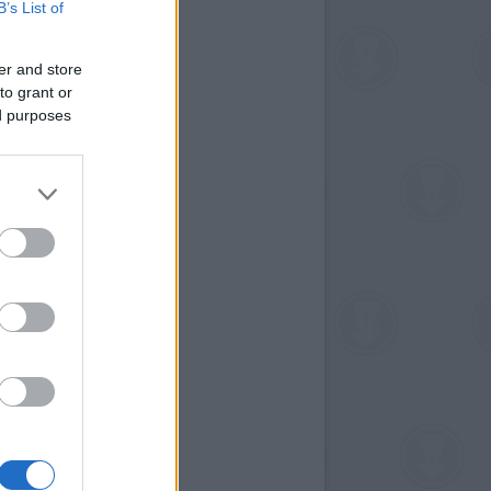
B’s List of
er and store
to grant or
ed purposes