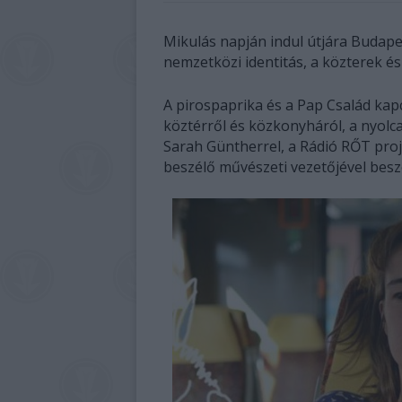
Mikulás napján indul útjára Budapes
nemzetközi identitás, a közterek és
A pirospaprika és a Pap Család kapcs
köztérről és közkonyháról, a nyolcad
Sarah Güntherrel, a Rádió RŐT pro
beszélő művészeti vezetőjével besz