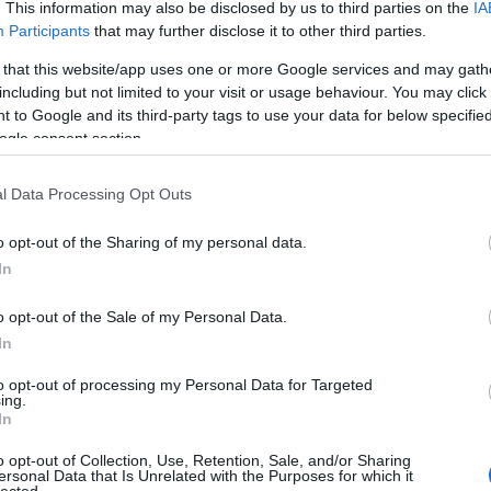
. This information may also be disclosed by us to third parties on the
IA
Participants
that may further disclose it to other third parties.
 that this website/app uses one or more Google services and may gath
including but not limited to your visit or usage behaviour. You may click 
 to Google and its third-party tags to use your data for below specifi
ogle consent section.
l Data Processing Opt Outs
o opt-out of the Sharing of my personal data.
In
o opt-out of the Sale of my Personal Data.
In
to opt-out of processing my Personal Data for Targeted
ing.
In
o opt-out of Collection, Use, Retention, Sale, and/or Sharing
nak a Rádió RŐT tagjai (Fotó: Fekete Hajnal)
ersonal Data that Is Unrelated with the Purposes for which it
lected.