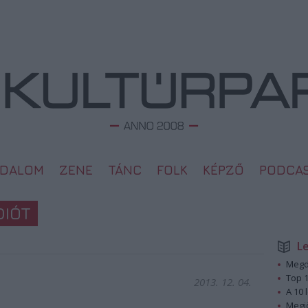
ODALOM
ZENE
TÁNC
FOLK
KÉPZŐ
PODCA
DIÓT
L
Megd
Top 1
2013. 12. 04.
A 10 
Megj