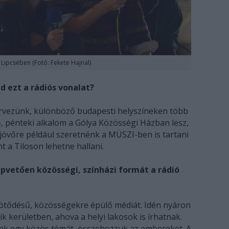
Lipcsében (Fotó: Fekete Hajnal)
d ezt a rádiós vonalat?
ervezünk, különböző budapesti helyszíneken több
ső, pénteki alkalom a Gólya Közösségi Házban lesz,
e jövőre például szeretnénk a MÜSZI-ben is tartani
nt a Tiloson lehetne hallani.
apvetően közösségi, színházi formát a rádió
ötődésű, közösségekre épülő médiát. Idén nyáron
ik kerületben, ahova a helyi lakosok is írhatnak.
unk egy közös témát, összehozzuk az embereket. A