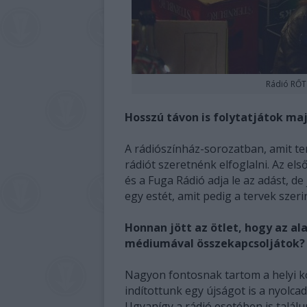
Rádió RŐT 
Hosszú távon is folytatjátok maj
A rádiószínház-sorozatban, amit t
rádiót szeretnénk elfoglalni. Az el
és a Fuga Rádió adja le az adást, d
egy estét, amit pedig a tervek szeri
Honnan jött az ötlet, hogy az al
médiumával összekapcsoljátok?
Nagyon fontosnak tartom a helyi k
indítottunk egy újságot is a nyolcad
Ugyanígy a rádió esetében is talál