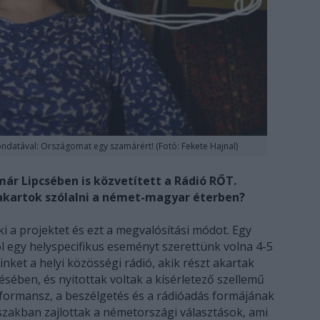
ndatával: Országomat egy szamárért! (Fotó: Fekete Hajnal)
már Lipcsében is közvetített a Rádió RŐT.
akartok szólalni a német-magyar éterben?
 a projektet és ezt a megvalósítási módot. Egy
ol egy helyspecifikus eseményt szerettünk volna 4-5
inket a helyi közösségi rádió, akik részt akartak
tésében, és nyitottak voltak a kísérletező szellemű
erformansz, a beszélgetés és a rádióadás formájának
szakban zajlottak a németországi választások, ami