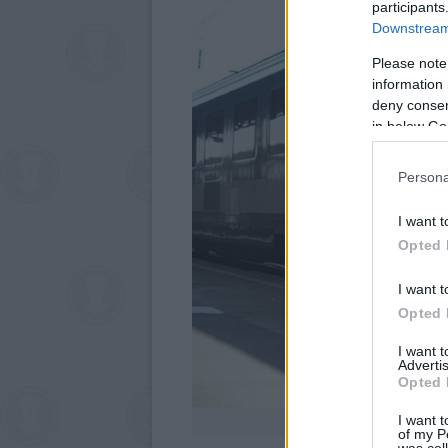
participants
Downstream 
Please note
information 
deny consent
in below Go
Persona
I want t
Opted 
I want t
Opted 
I want 
Advertis
Opted 
I want t
Magyar földet szállíta
of my P
was col