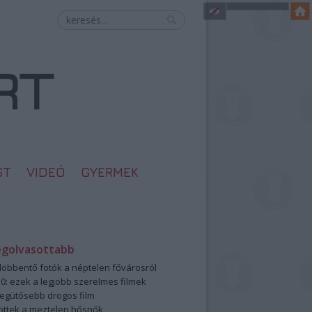
ST
VIDEÓ
GYERMEK
egolvasottabb
öbbentő fotók a néptelen fővárosról
0: ezek a legjobb szerelmes filmek
legütősebb drogos film
öttek a meztelen hősnők