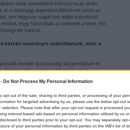
laton kívül, szemétként szétszórva az utcán.
t, és a műanyag alapokból állítottunk össze az
mást, ami négyszer sugárzott adást különböző
minket, hogy használják az emberek a teret, hol
össégi tér határai.
ló köztéri eseményre számíthatunk, mint a
yolcadik kerület új közösségi központjában és
a németországi projekt is három nyelven
ott, most több lesz a magyar nyelvű rész. A Pap
 -
Do Not Process My Personal Information
pirospaprika cserekereskedelméből élnek, Rika Pap
 ez lesz a fiktív keret. A koncepció az
to opt-out of the sale, sharing to third parties, or processing of your per
 született: a csoportunk működésében sok a
formation for targeted advertising by us, please use the below opt-out s
lett. A lipcsei projektben tízen vettünk részt,
r selection. Please note that after your opt-out request is processed y
abb tagokkal egészül ki a Pap Család. A családunk
eing interest-based ads based on personal information utilized by us or
rojekt, csatlakozhat hozzánk.
disclosed to third parties prior to your opt-out. You may separately opt-
losure of your personal information by third parties on the IAB’s list of