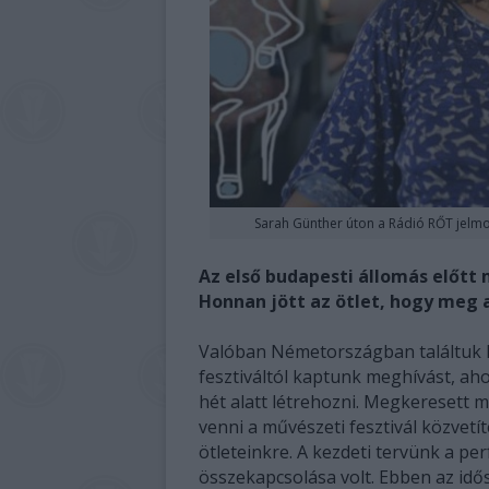
Sarah Günther úton a Rádió RŐT jelmo
Az első budapesti állomás előtt 
Honnan jött az ötlet, hogy meg 
Valóban Németországban találtuk ki
fesztiváltól kaptunk meghívást, ah
hét alatt létrehozni. Megkeresett m
venni a művészeti fesztivál közvetí
ötleteinkre. A kezdeti tervünk a p
összekapcsolása volt. Ebben az idő