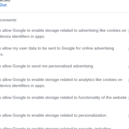
Out
ült Pap Család pénteken? Tudsz adni egy kis
consents
ni, mint egy klasszikus színházi keretek közt
o allow Google to enable storage related to advertising like cookies on
szuk önmagunkat, improvizálunk, és behozunk
evice identifiers in apps.
 közönség is részt vehet a darabban: szeretnénk,
. A pénteki adásban fontos szerepet kap majd
o allow my user data to be sent to Google for online advertising
 tiszteletbeli tagjává fogadtunk. Emellett a zene is
s.
izonyos számokat átalakítunk, és új feldolgozásban
fontosabb összetevő egyrészt a párbeszédes forma,
to allow Google to send me personalized advertising.
juk be a gondolatainkat. Másrészt viszont ezt a
i, és egy játékosabb irányba terelni az előadást.
o allow Google to enable storage related to analytics like cookies on
evice identifiers in apps.
e épülő előadásba a rádió?
o allow Google to enable storage related to functionality of the website
 a helyszínen fenntartjuk, a másik kihívás, hogy a
 az adás. Készülünk olyan elemekkel, amelyek ezt
o allow Google to enable storage related to personalization.
 és dalokat is bevonunk, hogy változatosabbá tegyük
tt a Pap Család egy kis közösséget tud formálni.
o allow Google to enable storage related to security, including