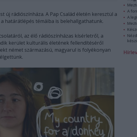
Mezt
A fo
t új rádiószínháza. A Pap Család életén keresztül a
A leg
 a határátlépés témáiba is belehallgathatunk.
Mezt
Kész
olatáról, az élő rádiószínházas kísérletről, a
Nézd
készü
ik kerület kulturális életének fellendítéséről
jekt német származású, magyarul is folyékonyan
Hírle
élgettünk.