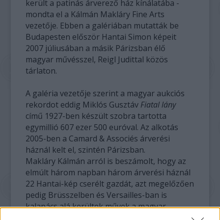
került a patinás árverező ház kínálatába -
mondta el a Kálmán Makláry Fine Arts
vezetője. Ebben a galériában mutatták be
Budapesten először Hantai Simon képeit
2007 júliusában a másik Párizsban élő
magyar művésszel, Reigl Judittal közös
tárlaton.
A galéria vezetője szerint a magyar aukciós
rekordot eddig Miklós Gusztáv
Fiatal lány
című 1927-ben készült szobra tartotta
egymillió 607 ezer 500 euróval. Az alkotás
2005-ben a Camard & Associés árverési
háznál kelt el, szintén Párizsban.
Makláry Kálmán arról is beszámolt, hogy az
elmúlt három napban három árverési háznál
22 Hantai-kép cserélt gazdát, azt megelőzően
pedig Brüsszelben és Versailles-ban is
kalapács alá kerültek művek a magyar
származású festőtől.