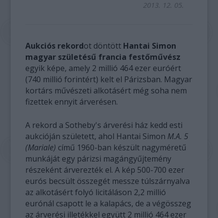
2013. 12. 05.
Aukciós rekord
ot döntött
Hantai Simon
magyar születésű francia festőművész
egyik képe, amely 2 millió 464 ezer euróért
(740 millió forintért) kelt el Párizsban. Magyar
kortárs művészeti alkotásért még soha nem
fizettek ennyit árverésen.
A rekord a Sotheby's árverési ház kedd esti
aukcióján született, ahol Hantai Simon
M.A. 5
(Mariale)
című 1960-ban készült nagyméretű
munkáját egy párizsi magángyűjtemény
részeként árverezték el. A kép 500-700 ezer
eurós becsült összegét messze túlszárnyalva
az alkotásért folyó licitáláson 2,2 millió
eurónál csapott le a kalapács, de a végösszeg
az árverési illetékkel együtt 2 millió 464 ezer