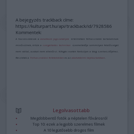
A bejegyzés trackback címe:
https://kulturpart.hu/api/trackback/id/7928586
Kommentek:
A hozzászólások a
vonatkozó jogszabályok
értelmében felhasználói tartalomnak
minősülnek, értük a
szolgáltatás technikai
üzemeltetője semmilyen felelősséget
nem vállal, azokat nem ellenőrzi. Kifogás esetén forduljon a blog szerkesztőjéhez.
Részletek a
Felhasználási feltételekben
és az
adatvédelmi tájékoztatóban
.
Legolvasottabb
Megdöbbentő fotók a néptelen fővárosról
Top 10: ezek a legjobb szerelmes filmek
A 10 legütősebb drogos film