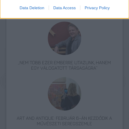
Data Deletion
Data Access
Privacy Policy
AZ EMBERSÉG ÜNNEPE
„NEM TÖBB EZER EMBERRE UTAZUNK, HANEM
EGY VÁLOGATOTT TÁRSASÁGRA”
ART AND ANTIQUE: FEBRUÁR 6-ÁN KEZDŐDIK A
MŰVÉSZETI SEREGSZEMLE