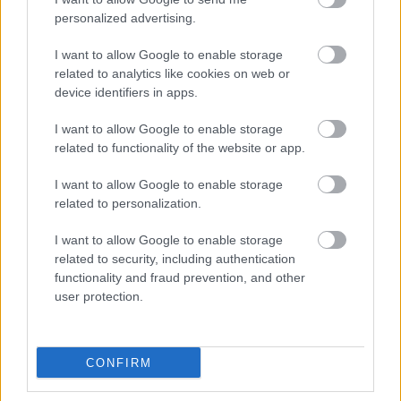
Nemcsak az 1960 utáni pliage technikával
personalized advertising.
készült (az előzőleg meggyűrt vászonra
I want to allow Google to enable storage
festett) alkotásai, hanem az 1949 és 1959
related to analytics like cookies on web or
között készült szürrealista és gesztus-
device identifiers in apps.
festményei is rekordnak számító
becsértékkel indultak az év végi párizsi
I want to allow Google to enable storage
aukciós szezonban.
related to functionality of the website or app.
Forrás:
MTI
I want to allow Google to enable storage
related to personalization.
I want to allow Google to enable storage
related to security, including authentication
Franciaország
Aukció
Festmény
Képző
functionality and fraud prevention, and other
user protection.
CONFIRM