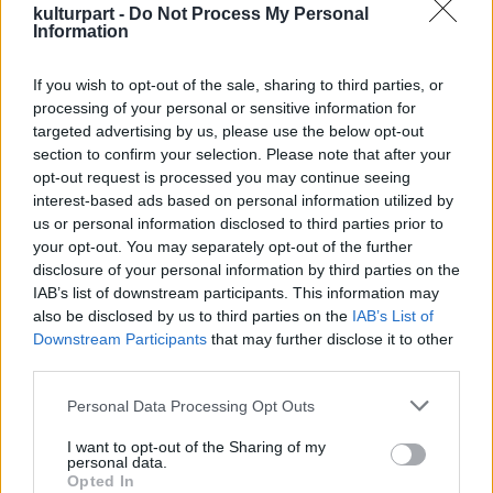
kulturpart -
Do Not Process My Personal
Information
A sor vasárnap kezdődött a brüsszeli
Cornette de Saint-Cyr aukcióján, ahol Hantai
If you wish to opt-out of the sale, sharing to third parties, or
egy 1969-es alkotása 215 ezer euróért kelt el,
processing of your personal or sensitive information for
majd hétfőn a párizsi Artcurial árverésén az
targeted advertising by us, please use the below opt-out
1974-es Blanc című sorozat egyik darabjánál
section to confirm your selection. Please note that after your
190 ezer eurónál csapott le a kalapács.
opt-out request is processed you may continue seeing
Kedden az Artcurialnál további tíz Hantai-
interest-based ads based on personal information utilized by
művet vásároltak meg. A Sotheby's kedd esti
us or personal information disclosed to third parties prior to
árverésén pedig szintén a Blanc-sorozatból
your opt-out. You may separately opt-out of the further
disclosure of your personal information by third parties on the
egy másik kép 780 ezer euróért ment el.
IAB’s list of downstream participants. This information may
also be disclosed by us to third parties on the
IAB’s List of
"Ez még csak a kezdet" - véli Makláry, aki
Downstream Participants
that may further disclose it to other
szerint a Hantai-művek értéke a
third parties.
közeljövőben várhatóan tovább fog
emelkedni. A galéria vezetője úgy látja, hogy
Please note that this website/app uses one or more Google
Personal Data Processing Opt Outs
a II. világháború utáni absztrakt festészet
services and may gather and store information including but
not limited to your visit or usage behaviour. You may click to
I want to opt-out of the Sharing of my
alkotásai egyre keresettebbek a
personal data.
grant or deny consent to Google and its third-party tags to
képzőművészeti piacon, elsősorban
Opted In