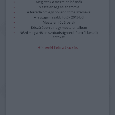
Megjöttek a meztelen hősnők
Meztelenség és anatómia
A forradalom egy holland fotós szemével
A legizgalmasabb fotók 2015-ből
Meztelen fővárosiak
Készülőben a nagy meztelen album
Nézd meg a 48-as szabadságharc hőseiről készült
fotókat!
Hírlevél feliratkozás