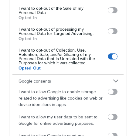
use your data for below specified purposes in below Google
Európában, azon belül is Franciaországban,
consent section.
I want to opt-out of the Sale of my
és szerinte még csak ezután várható a
Personal Data.
betörés az angolszász piacra, ahol a
Opted In
műgyűjtők most kezdik felfedezni Hantai
I want to opt-out of processing my
munkáit.
Personal Data for Targeted Advertising.
Opted In
A művész alkotásai iránti kiemelt érdeklődés
I want to opt-out of Collection, Use,
részben annak is köszönhető, hogy a párizsi
Retention, Sale, and/or Sharing of my
Pompidou Központban május és szeptember
Personal Data that Is Unrelated with the
Purposes for which it was collected.
között életmű-kiállítást rendeztek 1949 és
Opted Out
1990 között festett 130 képéből. A kiállításra
Makláry Kálmán kétkötetes Hantai-
Google consents
monográfiát adott ki, amelyet Berecz Ágnes
I want to allow Google to enable storage
Hantai-szakértő írt. Az első, 300 oldalas kötet
related to advertising like cookies on web or
a művész 1950-es években készült munkáit
device identifiers in apps.
tartalmazza. A második kötet az 1960 után
készült festményeket gyűjtötte egybe.
I want to allow my user data to be sent to
Google for online advertising purposes.
Hantai Simon alkotásainak értéke
folyamatosan emelkedik a műtárgypiacon.
I want to allow Google to send me