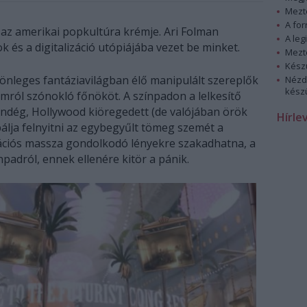
Mezt
A fo
az amerikai popkultúra krémje. Ari Folman
A leg
 és a digitalizáció utópiájába vezet be minket.
Mezt
Kész
önleges fantáziavilágban élő manipulált szereplők
Nézd
készü
umról szónokló főnököt. A színpadon a lelkesítő
endég, Hollywood kiöregedett (de valójában örök
Hírle
óbálja felnyitni az egybegyűlt tömeg szemét a
mációs massza gondolkodó lényekre szakadhatna, a
npadról, ennek ellenére kitör a pánik.