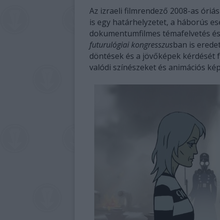
Az izraeli filmrendező 2008-as óri
is egy határhelyzetet, a háborús e
dokumentumfilmes témafelvetés és
futurulógiai kongresszus
ban is eredet
döntések és a jövőképek kérdését fe
valódi színészeket és animációs ké