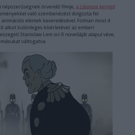
ási népszerűségnek örvendő filmje,
a
Libanoni keringő
seményekkel való szembenézést dolgozta fel
 animációs elemek keveredésével. Folman most
A
it alkot különleges kísérletével: az emberi
szegeti Stanislaw Lem sci-fi novelláját alapul véve,
pmásukat váltogatva.