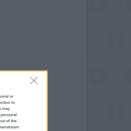
sonal or
ection to
ou may
 personal
out of the
 downstream