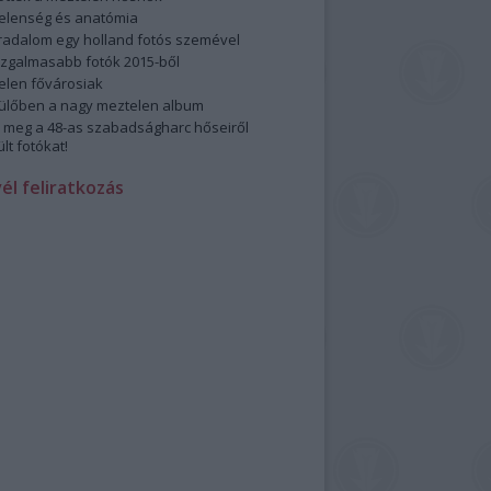
elenség és anatómia
rradalom egy holland fotós szemével
izgalmasabb fotók 2015-ből
elen fővárosiak
ülőben a nagy meztelen album
 meg a 48-as szabadságharc hőseiről
lt fotókat!
vél feliratkozás