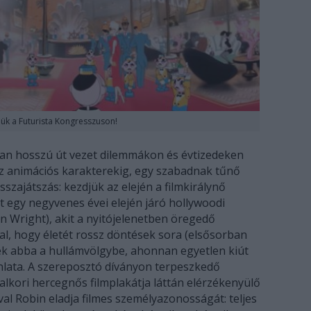
ük a Futurista Kongresszuson!
ban hosszú út vezet dilemmákon és évtizedeken
az animációs karakterekig, egy szabadnak tűnő
isszajátszás: kezdjük az elején a filmkirálynő
 egy negyvenes évei elején járó hollywoodi
n Wright), akit a nyitójelenetben öregedő
l, hogy életét rossz döntések sora (elsősorban
lték abba a hullámvölgybe, ahonnan egyetlen kiút
nlata. A szereposztó díványon terpeszkedő
talkori hercegnős filmplakátja láttán elérzékenyülő
al Robin eladja filmes személyazonosságát: teljes