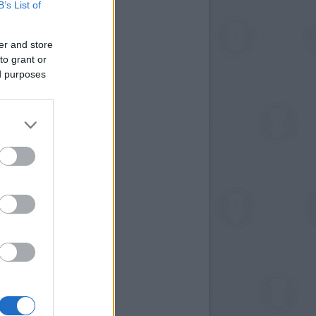
B’s List of
er and store
to grant or
ed purposes