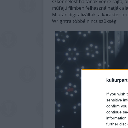
szkennelést hajtanak végre rajta,
műfajú filmben felhasználhatják al
Miután digitalizálták, a karakter ö
Wrightra többé nincs szükség.
kulturpart
If you wish 
sensitive in
confirm you
continue se
information 
further disc