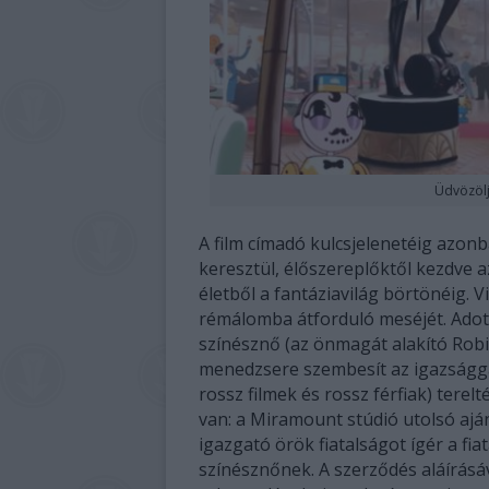
Üdvözölj
A film címadó kulcsjelenetéig azon
keresztül, élőszereplőktől kezdve 
életből a fantáziavilág börtönéig. V
rémálomba átforduló meséjét. Adott
színésznő (az önmagát alakító Robi
menedzsere szembesít az igazságga
rossz filmek és rossz férfiak) tere
van: a Miramount stúdió utolsó ajá
igazgató örök fiatalságot ígér a fia
színésznőnek. A szerződés aláírásáv