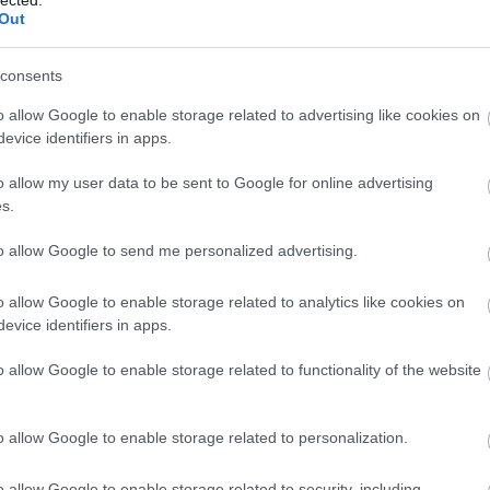
szakemberek" kegyetlen(ül kapzsi) társaságába.
Out
 hatású korszakhatára, amiből már a múlt is
angosfilmre, fekete-fehérről színesre, kettőről
consents
készítők, de a szkennelés és számítógépen
l.
o allow Google to enable storage related to advertising like cookies on
evice identifiers in apps.
ei soha nem tapasztalt határátlépéshez vezetnek.
o allow my user data to be sent to Google for online advertising
ztoriban végre elérünk a futurológiai kongresszusig.
s.
tán Robin Wright sportkocsijával megáll egy
 folyadékot, és belép a „szigorúan animált
to allow Google to send me personalized advertising.
nciát tartják. Ezzel az animációs karakterré alakuló
l minket is beránt a színes animációs univerzumba,
o allow Google to enable storage related to analytics like cookies on
opva, vagyis... kölcsönkérve) „egy zseniális
evice identifiers in apps.
 alatt létrehozott világa" tárul fel.
o allow Google to enable storage related to functionality of the website
o allow Google to enable storage related to personalization.
o allow Google to enable storage related to security, including