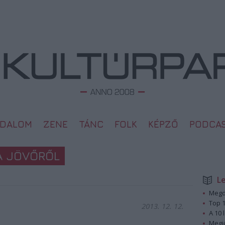
ODALOM
ZENE
TÁNC
FOLK
KÉPZŐ
PODCA
A JÖVŐRŐL
L
Megd
Top 1
2013. 12. 12.
A 10 
Megj