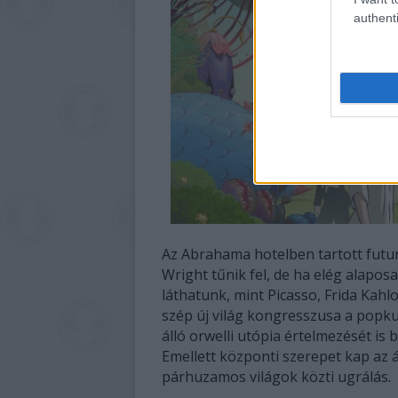
authenti
Az Abrahama hotelben tartott futu
Wright tűnik fel, de ha elég alapos
láthatunk, mint Picasso, Frida Kahl
szép új világ kongresszusa a popkul
álló orwelli utópia értelmezését is
Emellett központi szerepet kap az 
párhuzamos világok közti ugrálás.