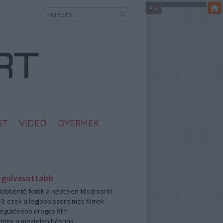
ST
VIDEÓ
GYERMEK
egolvasottabb
öbbentő fotók a néptelen fővárosról
0: ezek a legjobb szerelmes filmek
legütősebb drogos film
öttek a meztelen hősnők