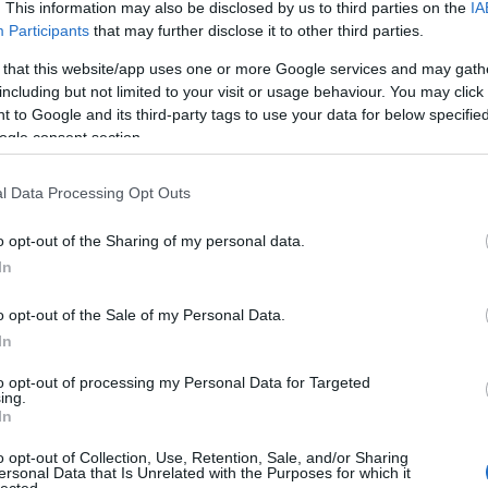
. This information may also be disclosed by us to third parties on the
IA
Participants
that may further disclose it to other third parties.
 that this website/app uses one or more Google services and may gath
including but not limited to your visit or usage behaviour. You may click 
 to Google and its third-party tags to use your data for below specifi
ogle consent section.
letében is a különböző szerepek közt próbál
csúfos pofáraesés lesz a vége. Egy különc fiút és
l Data Processing Opt Outs
zülőként a törődő anyaszerepbe kényszerül, amiben
 egy középkorú nő öregedéstől való félelmei
o opt-out of the Sharing of my personal data.
odni a huszonéves korától végigkísérő
In
nítették sikereit. A fiatal filmcsillagból a
okozatosan B kategóriás színésznő lesz. Egészen
o opt-out of the Sale of my Personal Data.
iramount stúdiónak.
In
peltető első részében felmerül az amerikai
to opt-out of processing my Personal Data for Targeted
ing.
itikusok szerint
Folman rendezését a valaha
In
i" filmmé teszi. Végigkövethetjük egy nagyreményű
láthatunk a szabad akaratot nyomokban sem
o opt-out of Collection, Use, Retention, Sale, and/or Sharing
ersonal Data that Is Unrelated with the Purposes for which it
 bevezetnek minket a legújabb színész-szkennelési
lected.