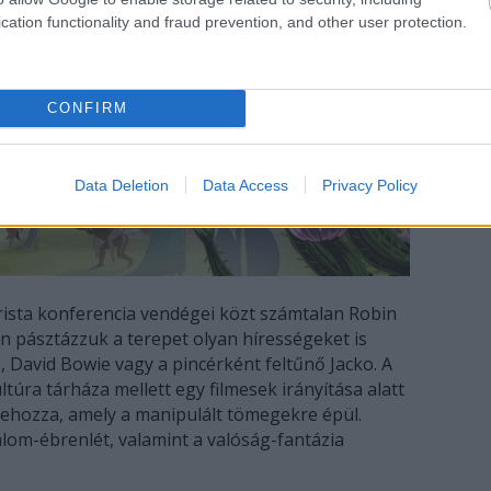
cation functionality and fraud prevention, and other user protection.
CONFIRM
Data Deletion
Data Access
Privacy Policy
rista konferencia vendégei közt számtalan Robin
an pásztázzuk a terepet olyan hírességeket is
o, David Bowie vagy a pincérként feltűnő Jacko. A
túra tárháza mellett egy filmesek irányítása alatt
 behozza, amely a manipulált tömegekre épül.
álom-ébrenlét, valamint a valóság-fantázia