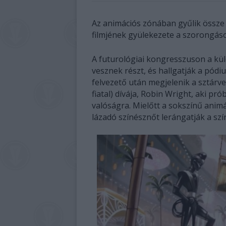
Az animációs zónában gyűlik össze 
filmjének gyülekezete a szorongások
A futurológiai kongresszuson a kül
vesznek részt, és hallgatják a pódi
felvezető után megjelenik a sztárv
fiatal) dívája, Robin Wright, aki pr
valóságra. Mielőtt a sokszínű ani
lázadó színésznőt lerángatják a szí