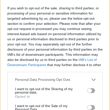
aranyszánnal és a jelmezes egérkirállyal, sok-
sok családi emlékfotó lehetőségével.
If you wish to opt-out of the sale, sharing to third parties, or
processing of your personal or sensitive information for
Este fél nyolctól az Operában a latin ízekkel
targeted advertising by us, please use the below opt-out
fűszerezett karácsonyi hangversenyt Jordi
section to confirm your selection. Please note that after your
Bernácer dirigálja. László Boldizsár és Csáki
opt-out request is processed you may continue seeing
András gitárművész mellett közreműködik a
interest-based ads based on personal information utilized by
us or personal information disclosed to third parties prior to
világszerte ismert Los Calchakis együttes,
your opt-out. You may separately opt-out of the further
amelynek chilei és argentin muzsikusai a
disclosure of your personal information by third parties on the
Navidad nuestra
című Ramirez-darab
IAB’s list of downstream participants. This information may
megszólaltatását teszik autentikussá. Az
also be disclosed by us to third parties on the
IAB’s List of
adventi hangversenyprogram különleges
Downstream Participants
that may further disclose it to other
ünnepi élményt ígér – erről a fiatal spanyol
third parties.
karmester is gondoskodik, aki Los Angeles,
Please note that this website/app uses one or more Google
San Francisco, Franciaország és Olaszország
Personal Data Processing Opt Outs
services and may gather and store information including but
színpadai után most Budapesten is
not limited to your visit or usage behaviour. You may click to
I want to opt-out of the Sharing of my
bemutatkozik.
personal data.
grant or deny consent to Google and its third-party tags to
Opted In
use your data for below specified purposes in below Google
Míg az Operakarácsony távoli kontinensek
consent section.
I want to opt-out of the Sale of my
zenei világát idézi, az Erkel Színházban a
Personal Data.