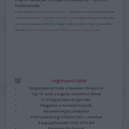
Kommentek:
A hozzászólások a
vonatkozó jogszabályok
értelmében felhasználói tartalomnak
minősülnek, értük a
szolgáltatás technikai
üzemeltetője semmilyen felelősséget
nem vállal, azokat nem ellenőrzi. Kifogás esetén forduljon a blog szerkesztőjéhez.
Részletek a
Felhasználási feltételekben
és az
adatvédelmi tájékoztatóban
.
Legolvasottabb
Megdöbbentő fotók a néptelen fővárosról
Top 10: ezek a legjobb szerelmes filmek
A 10 legütősebb drogos film
Megjöttek a meztelen hősnők
Meztelenség és anatómia
A forradalom egy holland fotós szemével
A legizgalmasabb fotók 2015-ből
Meztelen fővárosiak