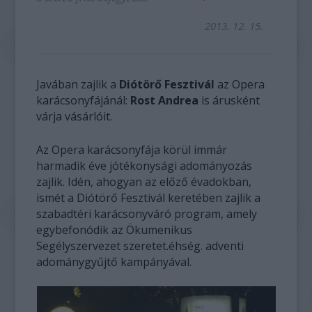
2013. 12. 15.
Javában zajlik a
Diótörő Fesztivál
az Opera
karácsonyfájánál:
Rost Andrea
is árusként
várja vásárlóit.
Az Opera karácsonyfája körül immár
harmadik éve jótékonysági adományozás
zajlik. Idén, ahogyan az előző évadokban,
ismét a Diótörő Fesztivál keretében zajlik a
szabadtéri karácsonyváró program, amely
egybefonódik az Ökumenikus
Segélyszervezet szeretet.éhség. adventi
adománygyűjtő kampányával.