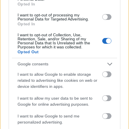
Honvéd Táncszínház hazánk soknemzetiségű
Opted In
népének hagyományos táncaival, dalaival
I want to opt-out of processing my
várja a közönséget. A
Táncoló Évszakokban
a
Personal Data for Targeted Advertising.
magyar népszokások mellett a délszláv,
Opted In
zsidó, sváb, cigány hagyományokból
I want to opt-out of Collection, Use,
válogatott vidám, tréfás jelenetek, a
Retention, Sale, and/or Sharing of my
lendületes táncok, a vérpezsdítő zenék egy
Personal Data that Is Unrelated with the
Purposes for which it was collected.
dramatikus történet köré szövődnek: egy
Opted Out
fiatal pár megtalálja és kinyitja a Garabonciás
diák Bűvös könyvét; márpedig ha azt valaki
Google consents
kinyitja, egy csodálatos, rég letűnt világba
I want to allow Google to enable storage
kerül, s ott aztán megismerkedhet az akkori
related to advertising like cookies on web or
emberek életével, szokásaival,
device identifiers in apps.
hagyományaival.
I want to allow my user data to be sent to
Az évad további előadásaira a Vörösmarty
Google for online advertising purposes.
téri és a Városháza téri karácsonyi vásár
„Kultúrát ajándékba!" standján is kaphatók
I want to allow Google to send me
personalized advertising.
jegyek egészen karácsonyig, az Opera és az