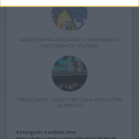
KARÁCSONYI RAJZPÁLYÁZAT GYERMEKEKNEK A
HAGYOMÁNYOK HÁZÁBAN
OPERACINEMA - AHOGY MÉG SOHA NEM LÁTTAD
AZ OPERÁT!
A bejegyzés trackback címe:
https://kulturpart.hu/api/trackback/id/7928928