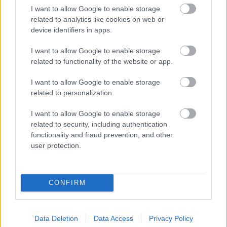
Erkel Színház mellett még számos kulturális
I want to allow Google to enable storage
intézmény előadásaira, az idén először
related to analytics like cookies on web or
felállított közös jegyértékesítő pavilonokban.
device identifiers in apps.
Forrás:
Magyar Nemzet Online
I want to allow Google to enable storage
related to functionality of the website or app.
I want to allow Google to enable storage
related to personalization.
Magyar Állami Operaház
Karácsony
Adomány
Lavór
I want to allow Google to enable storage
related to security, including authentication
functionality and fraud prevention, and other
user protection.
CONFIRM
A HAGYOMÁNYOK HÁZA ÜNNEPVÁRÓ
FORGATAGA DECEMBER 6-ÁN NYIT
Data Deletion
Data Access
Privacy Policy