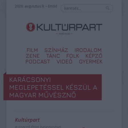
2026. augusztus 9. – Emőd
FILM
SZÍNHÁZ
IRODALOM
ZENE
TÁNC
FOLK
KÉPZŐ
PODCAST
VIDEÓ
GYERMEK
KARÁCSONYI
MEGLEPETÉSSEL KÉSZÜL A
MAGYAR MŰVÉSZNŐ
Kultúrpart
a szerző friss bejegyzései