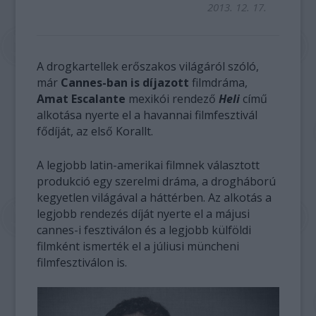
2013. 12. 17.
A drogkartellek erőszakos világáról szóló,
már
Cannes-ban is díjazott
filmdráma,
Amat Escalante
mexikói rendező
Heli
című
alkotása nyerte el a havannai filmfesztivál
fődíját, az első Korallt.
A legjobb latin-amerikai filmnek választott
produkció egy szerelmi dráma, a drogháború
kegyetlen világával a háttérben. Az alkotás a
legjobb rendezés díját nyerte el a májusi
cannes-i fesztiválon és a legjobb külföldi
filmként ismerték el a júliusi müncheni
filmfesztiválon is.