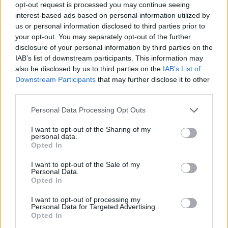
amelynek főszereplője, Paulina García a
opt-out request is processed you may continue seeing
februári berlini filmfesztiválon elnyerte a
interest-based ads based on personal information utilized by
us or personal information disclosed to third parties prior to
legjobb női alakítás díját.
your opt-out. You may separately opt-out of the further
disclosure of your personal information by third parties on the
A régió egyik legjelentősebb filmes
IAB’s list of downstream participants. This information may
mustrájának számít a havannai fesztivál,
also be disclosed by us to third parties on the
IAB’s List of
amelyet mások mellett Gabriel García
Downstream Participants
that may further disclose it to other
Márquez Nobel-díjas kolumbiai író alapított.
third parties.
Idén tíz nap alatt 450 filmet vetítettek, nagy
Please note that this website/app uses one or more Google
többségében latin-amerikait. A Korall
Personal Data Processing Opt Outs
services and may gather and store information including but
elnevezésű díjakért kategóriánként 20-30 film
not limited to your visit or usage behaviour. You may click to
I want to opt-out of the Sharing of my
versengett.
personal data.
grant or deny consent to Google and its third-party tags to
Opted In
use your data for below specified purposes in below Google
Forrás:
Hirado.hu
consent section.
I want to opt-out of the Sale of my
Personal Data.
Opted In
I want to opt-out of processing my
Personal Data for Targeted Advertising.
Film
Mexikó
Dráma
Latin-Amerika
Drog
Elismerés
Opted In