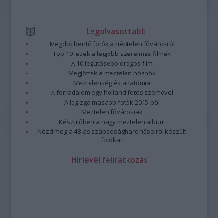
Legolvasottabb
Megdöbbentő fotók a néptelen fővárosról
Top 10: ezek a legjobb szerelmes filmek
A 10 legütősebb drogos film
Megjöttek a meztelen hősnők
Meztelenség és anatómia
A forradalom egy holland fotós szemével
A legizgalmasabb fotók 2015-ből
Meztelen fővárosiak
Készülőben a nagy meztelen album
Nézd meg a 48-as szabadságharc hőseiről készült
fotókat!
Hírlevél feliratkozás