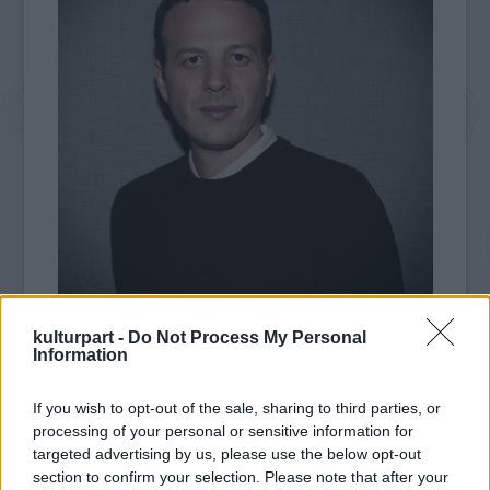
kulturpart -
Do Not Process My Personal
Amat Escalante mexikói rendező (fotó: zimbio.com)
Information
Második helyezett az uruguayi Manuel Nieto
If you wish to opt-out of the sale, sharing to third parties, or
El lugar del hijo
című alkotása lett, a harmadik
processing of your personal or sensitive information for
helyen egy többszörös díjnyertes chilei film
targeted advertising by us, please use the below opt-out
végzett, Sebastián Leilo
Gloria
című filmje,
section to confirm your selection. Please note that after your