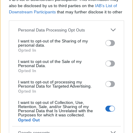
Azoknak, akik lemaradnak a szilveszteri
also be disclosed by us to third parties on the
IAB’s List of
koncertélményről, nem kell sokáig várniuk a
Downstream Participants
that may further disclose it to other
Budapest Jazz Club következő eseményére. A
third parties.
BJC év elején szokásos nagyszabású partiját
Please note that this website/app uses one or more Google
Personal Data Processing Opt Outs
a szilveszteri mulatozástól idén mindössze
services and may gather and store information including but
négy nap választja el. A január 4-én hatodik
not limited to your visit or usage behaviour. You may click to
I want to opt-out of the Sharing of my
születésnapját ünneplő klub programját 19
personal data.
grant or deny consent to Google and its third-party tags to
Opted In
órakor az egyik legígéretesebb vokális
use your data for below specified purposes in below Google
formáció, a Röné.jazz fiatal csapata indítja. Az
consent section.
I want to opt-out of the Sale of my
utószilveszteri programot a hazai
Personal Data.
Opted In
szaxofonosok két legerőteljesebb
egyéniségének formációja, a népzenei
I want to opt-out of processing my
hagyományokat a jazz zenével mesterien
Personal Data for Targeted Advertising.
Opted In
ötvöző Borbély-Dresch Quartet folytatja. A
hazai jazzdobosok fenoménje, Balázs Elemér
I want to opt-out of Collection, Use,
újjáalakult zenekarának produkciója valódi
Retention, Sale, and/or Sharing of my
Personal Data that Is Unrelated with the
jazzbuli hangulatot ígér. Mindezt Szőke
Purposes for which it was collected.
Nikoletta és Szakonyi Milán lebilincselő
Opted Out
vokálja mellett a zenekar megújult
Google consents