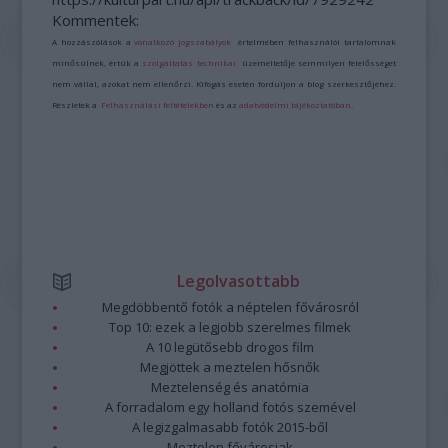
Kommentek:
A hozzászólások a
vonatkozó jogszabályok
értelmében felhasználói tartalomnak
minősülnek, értük a
szolgáltatás technikai
üzemeltetője semmilyen felelősséget
nem vállal, azokat nem ellenőrzi. Kifogás esetén forduljon a blog szerkesztőjéhez.
Részletek a
Felhasználási feltételekben
és az
adatvédelmi tájékoztatóban
.
Legolvasottabb
Megdöbbentő fotók a néptelen fővárosról
Top 10: ezek a legjobb szerelmes filmek
A 10 legütősebb drogos film
Megjöttek a meztelen hősnők
Meztelenség és anatómia
A forradalom egy holland fotós szemével
A legizgalmasabb fotók 2015-ből
Meztelen fővárosiak