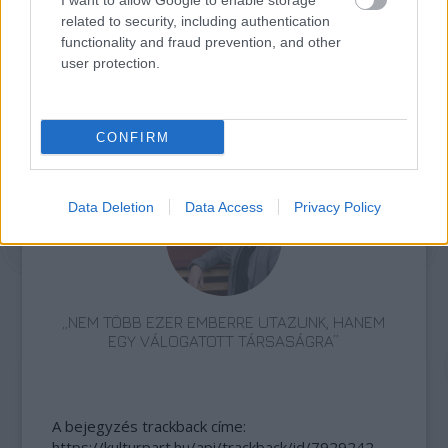
I want to allow Google to enable storage
related to security, including authentication
functionality and fraud prevention, and other
user protection.
CONFIRM
ETNOFON AZ I. ONIFESZT-EN
Data Deletion
Data Access
Privacy Policy
„NEM TÖBB EZER EMBERRE UTAZUNK, HANEM
EGY VÁLOGATOTT TÁRSASÁGRA”
A bejegyzés trackback címe:
https://kulturpart.hu/api/trackback/id/7929242