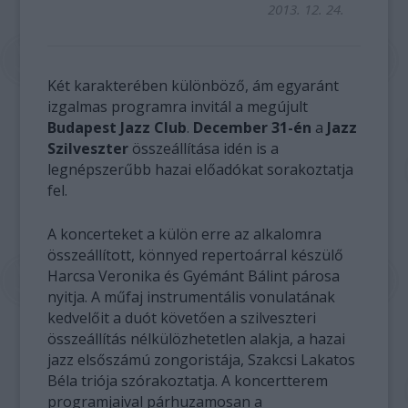
2013. 12. 24.
Két karakterében különböző, ám egyaránt
izgalmas programra invitál a megújult
Budapest Jazz Club
.
December 31-én
a
Jazz
Szilveszter
összeállítása idén is a
legnépszerűbb hazai előadókat sorakoztatja
fel.
A koncerteket a külön erre az alkalomra
összeállított, könnyed repertoárral készülő
Harcsa Veronika és Gyémánt Bálint párosa
nyitja. A műfaj instrumentális vonulatának
kedvelőit a duót követően a szilveszteri
összeállítás nélkülözhetetlen alakja, a hazai
jazz elsőszámú zongoristája, Szakcsi Lakatos
Béla triója szórakoztatja. A koncertterem
programjaival párhuzamosan a