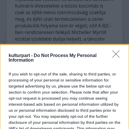
kulináris élvezeteket a közös koccintás is
csak az éjféli menü szervírozásáig szakítja
meg, és éjfél után természetesen a zenei
produkciók folyama sem ér véget, sőt! A BJC-
ben rendszeresen fellépő Micheller Myrtill
ezúttal szolidabb duója helyett, a táncolni
vágyók legnagyobb örömére, Swinguistique
névre keresztelt, energikus gipsy-swing
kulturpart -
Do Not Process My Personal
stílusú formációjával gondoskodik a
Information
hangulatról, egyben az önfeledt, vidám
évkezdésről.
If you wish to opt-out of the sale, sharing to third parties, or
processing of your personal or sensitive information for
targeted advertising by us, please use the below opt-out
section to confirm your selection. Please note that after your
opt-out request is processed you may continue seeing
interest-based ads based on personal information utilized by
us or personal information disclosed to third parties prior to
your opt-out. You may separately opt-out of the further
disclosure of your personal information by third parties on the
IAB’s list of downstream participants. This information may