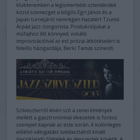
klubteremben a legismertebb sztenderdek
közül szemezget a bőgős Egri János és a
Japán turnéjáról nemrégen hazatért Tzumó
Árpád jazz-zongorista. Produkciójukat a
műfajhoz illő könnyed, vokális
improvizációival az est prózai átkötéseiért is
felelős házigazdája, Berki Tamás színesíti.
Szilveszterről lévén szó a zenei élmények
mellett a gasztronómiai élvezetek is fontos
szerepet kapnak az este során. A különleges
előétel-válogatást svédasztalról kínált
ínycsiklandó főételek és desszertek követik. A