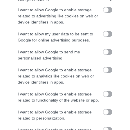
repertoárja is szavatolja. A születésnapi jazz-
örömünnep elengedhetetlen kelléke, a
I want to allow Google to enable storage
hatalmas BJC-torta mellett a klub ingyenes
related to advertising like cookies on web or
belépéssel is kedveskedik vendégeinek.
device identifiers in apps.
További információk
itt
.
I want to allow my user data to be sent to
Google for online advertising purposes.
I want to allow Google to send me
personalized advertising.
Koncert
Szilveszter
Zene
Harcsa Veronika
Budapest Jazz
Club
Szakcsi Lakatos Béla
I want to allow Google to enable storage
related to analytics like cookies on web or
device identifiers in apps.
I want to allow Google to enable storage
related to functionality of the website or app.
I want to allow Google to enable storage
related to personalization.
AZ EMBERSÉG ÜNNEPE