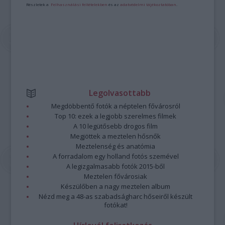
Részletek a
Felhasználási feltételekben
és az
adatvédelmi tájékoztatóban
.
Legolvasottabb
Megdöbbentő fotók a néptelen fővárosról
Top 10: ezek a legjobb szerelmes filmek
A 10 legütősebb drogos film
Megjöttek a meztelen hősnők
Meztelenség és anatómia
A forradalom egy holland fotós szemével
A legizgalmasabb fotók 2015-ből
Meztelen fővárosiak
Készülőben a nagy meztelen album
Nézd meg a 48-as szabadságharc hőseiről készült
fotókat!