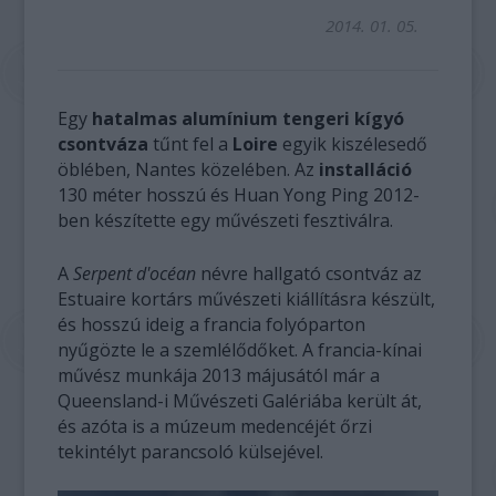
2014. 01. 05.
Egy
hatalmas alumínium tengeri kígyó
csontváza
tűnt fel a
Loire
egyik kiszélesedő
öblében, Nantes közelében. Az
installáció
130 méter hosszú és Huan Yong Ping 2012-
ben készítette egy művészeti fesztiválra.
A
Serpent d'océan
névre hallgató csontváz az
Estuaire kortárs művészeti kiállításra készült,
és hosszú ideig a francia folyóparton
nyűgözte le a szemlélődőket. A francia-kínai
művész munkája 2013 májusától már a
Queensland-i Művészeti Galériába került át,
és azóta is a múzeum medencéjét őrzi
tekintélyt parancsoló külsejével.