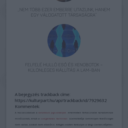
„NEM TÖBB EZER EMBERRE UTAZUNK, HANEM
EGY VÁLOGATOTT TÁRSASÁGRA”
FELFELÉ HULLÓ ESŐ ÉS XENOBOTOK –
KÜLÖNLEGES KIÁLLÍTÁS A LAM-BAN
A bejegyzés trackback címe:
https://kulturpart.hu/api/trackback/id/7929632
Kommentek:
A hozzászólások a
vonatkozó jogszabályok
értelmében felhasználói tartalomnak
minősülnek, értük a
szolgáltatás technikai
üzemeltetője semmilyen felelősséget
nem vállal, azokat nem ellenőrzi. Kifogás esetén forduljon a blog szerkesztőjéhez.