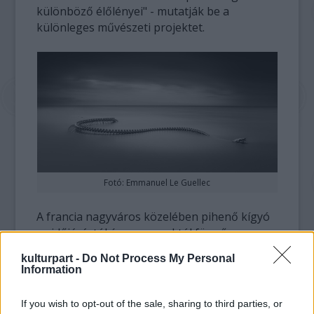
különböző élőlényei" - mutatják be a
különleges művészeti projektet.
Fotó: Emmanuel Le Guellec
A francia nagyváros közelében pihenő kígyó
az időjárástól és a napszaktól függően
különböző alakokat vesz fel. A
kulturpart -
Do Not Process My Personal
fényviszonyoktól és a folyó vízszintjétől
Information
függően mindig újabb arcát mutatja. A
fotósok közkedvelt témájáról mutatunk be
If you wish to opt-out of the sale, sharing to third parties, or
néhány képet. További felvételek
a Flickr