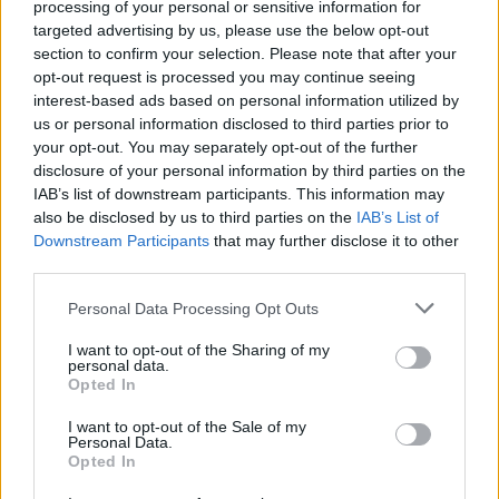
processing of your personal or sensitive information for
képmegosztó portálon
találhatók.
targeted advertising by us, please use the below opt-out
section to confirm your selection. Please note that after your
opt-out request is processed you may continue seeing
interest-based ads based on personal information utilized by
us or personal information disclosed to third parties prior to
your opt-out. You may separately opt-out of the further
disclosure of your personal information by third parties on the
IAB’s list of downstream participants. This information may
also be disclosed by us to third parties on the
IAB’s List of
Downstream Participants
that may further disclose it to other
third parties.
Please note that this website/app uses one or more Google
Personal Data Processing Opt Outs
services and may gather and store information including but
Fotó: Nantes Tourisme
not limited to your visit or usage behaviour. You may click to
I want to opt-out of the Sharing of my
personal data.
grant or deny consent to Google and its third-party tags to
Opted In
use your data for below specified purposes in below Google
consent section.
I want to opt-out of the Sale of my
Personal Data.
Opted In