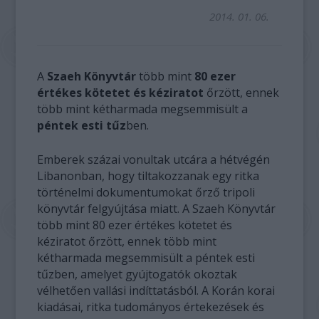
2014. 01. 06.
A
Szaeh Könyvtár
több mint
80 ezer
értékes kötetet és kéziratot
őrzött, ennek
több mint kétharmada megsemmisült a
péntek esti tűz
ben.
Emberek százai vonultak utcára a hétvégén
Libanonban, hogy tiltakozzanak egy ritka
történelmi dokumentumokat őrző tripoli
könyvtár felgyújtása miatt. A Szaeh Könyvtár
több mint 80 ezer értékes kötetet és
kéziratot őrzött, ennek több mint
kétharmada megsemmisült a péntek esti
tűzben, amelyet gyújtogatók okoztak
vélhetően vallási indíttatásból. A Korán korai
kiadásai, ritka tudományos értekezések és