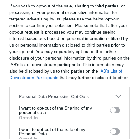
hogy a városban megjelent egy Mohamed
If you wish to opt-out of the sale, sharing to third parties, or
prófétát és az iszlámot sértőnek tartott írás.
processing of your personal or sensitive information for
Szruj találkozott muzulmán vallási
targeted advertising by us, please use the below opt-out
elöljárókkal, és leszögezte, hogy többek
section to confirm your selection. Please note that after your
vélekedésével szemben semmi köze a
opt-out request is processed you may continue seeing
pamflethez. A gyújtogatást szombaton több
interest-based ads based on personal information utilized by
százan ítélték el az utcákon, és felemelte
us or personal information disclosed to third parties prior to
szavát a történtek ellen Nadzsíb Mikáti
your opt-out. You may separately opt-out of the further
kormányfő, csakúgy, mint muzulmán vallási
disclosure of your personal information by third parties on the
IAB’s list of downstream participants. This information may
méltóságok és a civil társadalom képviselői is.
also be disclosed by us to third parties on the
IAB’s List of
Downstream Participants
that may further disclose it to other
Tripoli Libanon északi részének
third parties.
legjelentősebb városa, lakóinak többsége az
iszlám szunnita ágának követője. A
Please note that this website/app uses one or more Google
Personal Data Processing Opt Outs
szomszédos Szíriában dúló polgárháború
services and may gather and store information including but
miatt az utóbbi időben megszaporodott a
not limited to your visit or usage behaviour. You may click to
I want to opt-out of the Sharing of my
personal data.
grant or deny consent to Google and its third-party tags to
szunniták és a síiták közötti erőszakos
Opted In
use your data for below specified purposes in below Google
cselekmények száma, a Hezbollah síita
consent section.
terrorszervezet Bassár el-Aszad szíriai elnök,
I want to opt-out of the Sale of my
Personal Data.
a szunniták az Aszad-ellenes felkelők oldalán