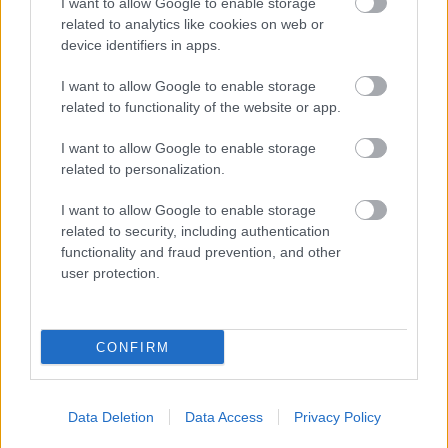
I want to allow Google to enable storage
related to analytics like cookies on web or
device identifiers in apps.
I want to allow Google to enable storage
„NEM TÖBB EZER EMBERRE UTAZUNK, HANEM
related to functionality of the website or app.
EGY VÁLOGATOTT TÁRSASÁGRA”
I want to allow Google to enable storage
related to personalization.
I want to allow Google to enable storage
related to security, including authentication
functionality and fraud prevention, and other
user protection.
26. ALKALOMMAL VÁR MINDENKIT A DOMBOS
FEST
CONFIRM
A bejegyzés trackback címe:
https://kulturpart.hu/api/trackback/id/7929664
Data Deletion
Data Access
Privacy Policy
Kommentek: