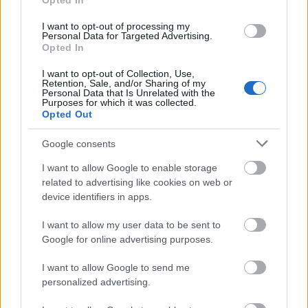
Opted In
állnak. A keresztényeket sújtó erőszak
mindazonáltal ritka Libanonban.
I want to opt-out of processing my
Personal Data for Targeted Advertising.
Opted In
Forrás:
Hirado.hu
I want to opt-out of Collection, Use,
Retention, Sale, and/or Sharing of my
Personal Data that Is Unrelated with the
Purposes for which it was collected.
Opted Out
Politika
Könyvtár
Vallás
Lavór
Google consents
I want to allow Google to enable storage
related to advertising like cookies on web or
device identifiers in apps.
I want to allow my user data to be sent to
Google for online advertising purposes.
AZ EMBERSÉG ÜNNEPE
I want to allow Google to send me
personalized advertising.