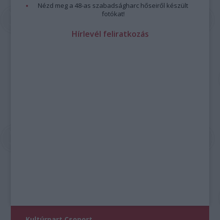
Nézd meg a 48-as szabadságharc hőseiről készült
fotókat!
Hírlevél feliratkozás
Kultúrpart Csoport