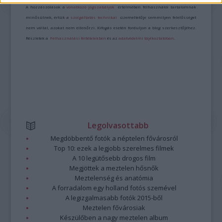
A hozzászólások a
vonatkozó jogszabályok
értelmében felhasználói tartalomnak
minősülnek, értük a
szolgáltatás technikai
üzemeltetője semmilyen felelősséget
nem vállal, azokat nem ellenőrzi. Kifogás esetén forduljon a blog szerkesztőjéhez.
Részletek a
Felhasználási feltételekben
és az
adatvédelmi tájékoztatóban
.
Legolvasottabb
Megdöbbentő fotók a néptelen fővárosról
Top 10: ezek a legjobb szerelmes filmek
A 10 legütősebb drogos film
Megjöttek a meztelen hősnők
Meztelenség és anatómia
A forradalom egy holland fotós szemével
A legizgalmasabb fotók 2015-ből
Meztelen fővárosiak
Készülőben a nagy meztelen album