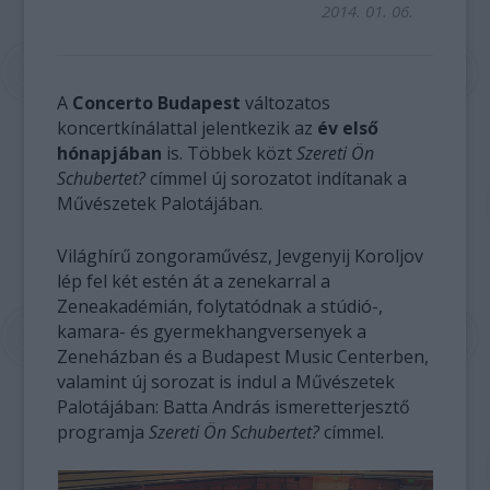
2014. 01. 06.
A
Concerto Budapest
változatos
koncertkínálattal jelentkezik az
év első
hónapjában
is. Többek közt
Szereti Ön
Schubertet?
címmel új sorozatot indítanak a
Művészetek Palotájában.
Világhírű zongoraművész, Jevgenyij Koroljov
lép fel két estén át a zenekarral a
Zeneakadémián, folytatódnak a stúdió-,
kamara- és gyermekhangversenyek a
Zeneházban és a Budapest Music Centerben,
valamint új sorozat is indul a Művészetek
Palotájában: Batta András ismeretterjesztő
programja
Szereti Ön Schubertet?
címmel.