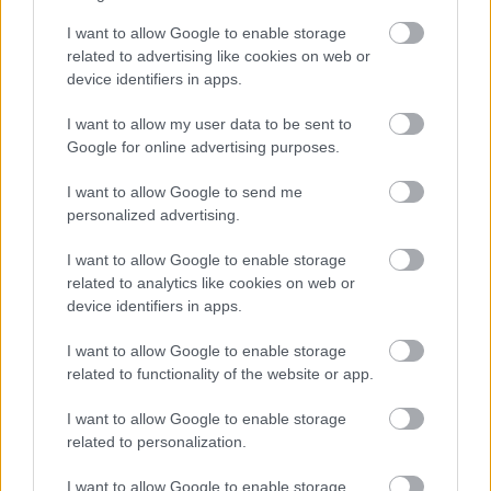
megénekelni, fájdalommá lett bennem. S ha a
I want to allow Google to enable storage
fájdalomról akartam énekelni, szeretetté
related to advertising like cookies on web or
vált".
device identifiers in apps.
Mozart, Beethoven és Mendelssohn után a
I want to allow my user data to be sent to
Concerto Budapest művészeivel és a
Google for online advertising purposes.
Zeneakadémia pódiumra termett
I want to allow Google to send me
reménységeivel, Keller András művészeti
personalized advertising.
vezetésével folytatjuk a „
Szereti Ön... ?
" című,
népszerű sorozatunkat, amelynek
I want to allow Google to enable storage
törzsközönsége legnagyobb örömünkre
related to analytics like cookies on web or
egyre gyarapodik. 2014 első 4 hónapjában 4
device identifiers in apps.
hangversenyen Franz Schubert zsenijéhez
próbálunk közelebb férkőzni, segítségül híva
I want to allow Google to enable storage
ismét az irodalmat és a képzőművészetet,
related to functionality of the website or app.
kimondva olyan szavakat, amelyek majd
I want to allow Google to enable storage
hangokká alakulva nyerik el a hallgatóság és
related to personalization.
a moderátor közös szellemi tornáin mélyebb
értelmüket. Várjuk vissza a törzstagokat és
I want to allow Google to enable storage