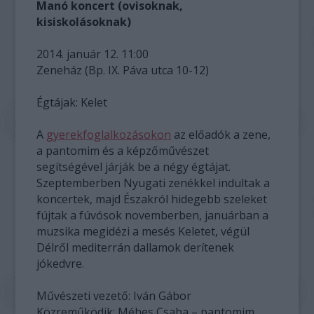
Manó koncert (ovisoknak,
kisiskolásoknak)
2014. január 12. 11:00
Zeneház (Bp. IX. Páva utca 10-12)
Égtájak: Kelet
A
gyerekfoglalkozásokon
az előadók a zene,
a pantomim és a képzőművészet
segítségével járják be a négy égtájat.
Szeptemberben Nyugati zenékkel indultak a
koncertek, majd Északról hidegebb szeleket
fújtak a fúvósok novemberben, januárban a
muzsika megidézi a mesés Keletet, végül
Délről mediterrán dallamok derítenek
jókedvre.
Művészeti vezető: Iván Gábor
Közreműködik: Méhes Csaba – pantomim,