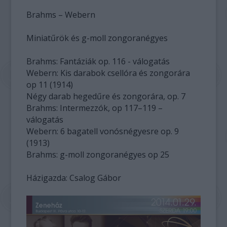
Brahms – Webern
Miniatűrök és g-moll zongoranégyes
Brahms: Fantáziák op. 116 - válogatás
Webern: Kis darabok csellóra és zongorára
op 11 (1914)
Négy darab hegedűre és zongorára, op. 7
Brahms: Intermezzók, op 117–119 –
válogatás
Webern: 6 bagatell vonósnégyesre op. 9
(1913)
Brahms: g-moll zongoranégyes op 25
Házigazda: Csalog Gábor