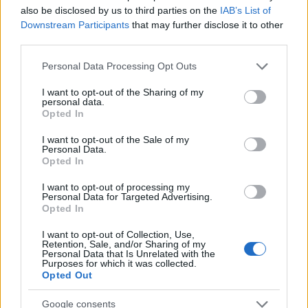
also be disclosed by us to third parties on the
IAB’s List of
Jevgenyij Koroljov (Fotó: figaro.postr.hu)
Downstream Participants
that may further disclose it to other
third parties.
Szereti Ön Schubertet?
Please note that this website/app uses one or more Google
Personal Data Processing Opt Outs
services and may gather and store information including but
2014. január 21. 19:00
not limited to your visit or usage behaviour. You may click to
I want to opt-out of the Sharing of my
Művészetek Palotája, Fesztivál Színház
personal data.
grant or deny consent to Google and its third-party tags to
Opted In
use your data for below specified purposes in below Google
"A vándor" (a romantikus Schubert)
consent section.
I want to opt-out of the Sale of my
Personal Data.
Házigazda: Batta András
Opted In
I want to opt-out of processing my
„Ott van a boldogság, ahol te nem vagy jelen"
Personal Data for Targeted Advertising.
– ez a zárómondata Schubert egyik
Opted In
legjellemzőbb dalának, amelynek címe:
A
I want to opt-out of Collection, Use,
vándor
. Lélekben szüntelenül vándorolt ez a
Retention, Sale, and/or Sharing of my
Personal Data that Is Unrelated with the
nagyon fiatalon, mindössze 32 évesen
Purposes for which it was collected.
eltávozott zeneszerző, aki bármely
Opted Out
pszichiáternél találóbban jellemezte
önmagát: „Ha a szerelmet akartam
Google consents