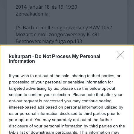
2014. január 18. és 19. 19:30
Zeneakadémia
J.S. Bach: d-moll zongoraverseny BWV 1052
Mozart: c-moll zongoraverseny K. 491
Beethoven: Nagy fúga op.133
Beethoven: IV. szimfónia, B-dúr op 60.
kulturpart -
Do Not Process My Personal
Information
Vezényel: Keller András
Közreműködik: Jevgenyij Koroljov
If you wish to opt-out of the sale, sharing to third parties, or
processing of your personal or sensitive information for
targeted advertising by us, please use the below opt-out
section to confirm your selection. Please note that after your
opt-out request is processed you may continue seeing
interest-based ads based on personal information utilized by
us or personal information disclosed to third parties prior to
your opt-out. You may separately opt-out of the further
disclosure of your personal information by third parties on the
IAB’s list of downstream participants. This information may