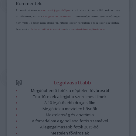
Kommentek:
A hozzászólások a
vonatkozó jogszabályok
értelmében felhasználói tartalomnak
minősülnek, értük a
szolgáltatás technikai
üzemeltetője semmilyen felelősséget
nem vállal, azokat nem ellenőrzi. Kifogás esetén forduljon a blog szerkesztőjéhez.
Részletek a
Felhasználási feltételekben
és az
adatvédelmi tájékoztatóban
.
Legolvasottabb
Megdöbbentő fotók a néptelen fővárosról
Top 10: ezek a legjobb szerelmes filmek
A 10 legütősebb drogos film
Megjöttek a meztelen hősnők
Meztelenség és anatómia
A forradalom egy holland fotós szemével
A legizgalmasabb fotók 2015-ből
Meztelen fővárosiak