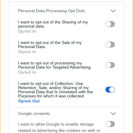
volt a szertartáson mások mellett Mészáros
Márta, Sándor Pál, Sára Sándor, Kósa Ferenc,
Please note that this website/app uses one or more Google
Personal Data Processing Opt Outs
Kovács András, Gát György, Tarr Béla, Rózsa
services and may gather and store information including but
János, Kamondi Zoltán, Grunwalsky Ferenc,
not limited to your visit or usage behaviour. You may click to
I want to opt-out of the Sharing of my
personal data.
Janisch Attila filmrendező; Medvigy Gábor és
grant or deny consent to Google and its third-party tags to
Opted In
use your data for below specified purposes in below Google
Vecsernyés János operatőr és Vidnyánszky
consent section.
Attila, a Nemzeti Színházi igazgatója. Rajtuk
I want to opt-out of the Sale of my
Personal Data.
kívül Selmeczi György zeneszerző, a
Opted In
színművészek közül Bara Margit, Jordán
Tamás, Tordy Géza, Haumann Péter, Bodrogi
I want to opt-out of processing my
Personal Data for Targeted Advertising.
Gyula, Eszenyi Enikő, Zsótér Sándor, Eperjes
Opted In
Károly és Molnár Piroska is jelen volt.
I want to opt-out of Collection, Use,
Retention, Sale, and/or Sharing of my
Maár Gyula életének 80. évében december
Personal Data that Is Unrelated with the
Purposes for which it was collected.
20-án hunyt el Budapesten. Hamvaitól szűk
Opted Out
családi körben később vesznek végső búcsút.
Google consents
Forrás:
MTI
I want to allow Google to enable storage
related to advertising like cookies on web or