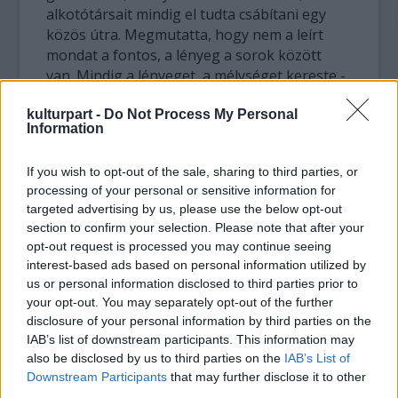
alkotótársait mindig el tudta csábítani egy
közös útra. Megmutatta, hogy nem a leírt
mondat a fontos, a lényeg a sorok között
van. Mindig a lényeget, a mélységet kereste -
mondta.
kulturpart -
Do Not Process My Personal
Information
Szólt arról, hogy éveken át a világ legszebb
filmjeit készítették együtt, ezek közül a
If you wish to opt-out of the sale, sharing to third parties, or
legemlékezetesebb alkotást, a színház hátsó
processing of your personal or sensitive information for
világában játszódó Déryné, hol van? című
targeted advertising by us, please use the below opt-out
filmet idézte fel, amelynek főszerepéért
section to confirm your selection. Please note that after your
Törőcsik Marit a cannes-i filmfesztiválon a
opt-out request is processed you may continue seeing
legjobb színésznőnek járó díjjal tüntették
interest-based ads based on personal information utilized by
ki. Kiemelte: aki Maár Gyulával dolgozhatott,
us or personal information disclosed to third parties prior to
szavait idézi mind a mai napig.
your opt-out. You may separately opt-out of the further
disclosure of your personal information by third parties on the
A búcsúztatáson az elhunyt művész felesége,
IAB’s list of downstream participants. This information may
also be disclosed by us to third parties on the
IAB’s List of
Törőcsik Mari mellett a filmes szakma
Downstream Participants
that may further disclose it to other
számos neves képviselője vett részt. Jelen
third parties.