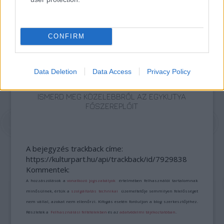
MEGHÓDÍTOTTA LAS VEGAST IS
CONFIRM
Data Deletion
Data Access
Privacy Policy
NÉGY TITOKZATOS FŐHŐS EGY LAKÁSBAN -
ISMERD MEG KÖZELEBBRŐL AZ EGYKUTYA
FŐSZEREPLŐIT
A bejegyzés trackback címe:
https://kulturpart.hu/api/trackback/id/7929838
Kommentek:
A hozzászólások a
vonatkozó jogszabályok
értelmében felhasználói tartalomnak
minősülnek, értük a
szolgáltatás technikai
üzemeltetője semmilyen felelősséget
nem vállal, azokat nem ellenőrzi. Kifogás esetén forduljon a blog szerkesztőjéhez.
Részletek a
Felhasználási feltételekben
és az
adatvédelmi tájékoztatóban
.