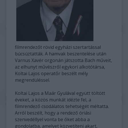
filmrendezőt rövid egyházi szertartással
búcsúztatták. A hamvak beszentelése után
Varnus Xavér orgonán játszotta Bach műveit,
az elhunyt művészről egykori alkotótársa,
Koltai Lajos operatőr beszélt mély
megrendüléssel.
Koltai Lajos a Maár Gyulával együtt töltött
éveket, a közös munkát idézte fel, a
filmrendező csodálatos tehetségét méltatta.
Arról beszélt, hogy a rendező óriási
szenvedéllyel vonta be őket abba a
gondolatba, amelyet közvetíteni akart,