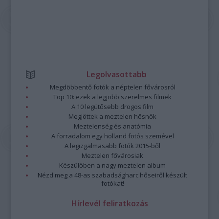
Legolvasottabb
Megdöbbentő fotók a néptelen fővárosról
Top 10: ezek a legjobb szerelmes filmek
A 10 legütősebb drogos film
Megjöttek a meztelen hősnők
Meztelenség és anatómia
A forradalom egy holland fotós szemével
A legizgalmasabb fotók 2015-ből
Meztelen fővárosiak
Készülőben a nagy meztelen album
Nézd meg a 48-as szabadságharc hőseiről készült
fotókat!
Hírlevél feliratkozás