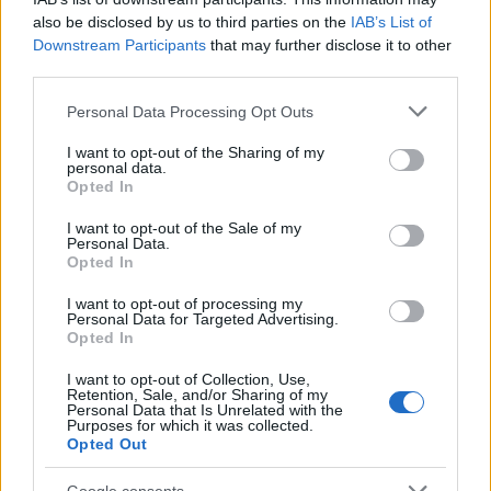
Aires érsekeként főleg a közösségi
also be disclosed by us to third parties on the
IAB’s List of
közlekedést használta.
Downstream Participants
that may further disclose it to other
third parties.
A motorkerékpáron kívül árverésre
Please note that this website/app uses one or more Google
bocsátanak a párizsi aukción egy Harley-
Personal Data Processing Opt Outs
services and may gather and store information including but
Davidson-bőrdzsekit is, amelyet szintén
not limited to your visit or usage behaviour. You may click to
I want to opt-out of the Sharing of my
szignált a pápa. A tárgyakat az egyházfő a
personal data.
grant or deny consent to Google and its third-party tags to
Caritas Roma katolikus segélyszervezetnek
Opted In
use your data for below specified purposes in below Google
ajánlotta fel, amely a bevételből a római
consent section.
I want to opt-out of the Sale of my
Termini főpályaudvarnál lévő
Personal Data.
hajléktalanszállóját és ingyenkonyháját újítja
Opted In
fel.
I want to opt-out of processing my
Personal Data for Targeted Advertising.
Forrás:
Hirado.hu
Opted In
I want to opt-out of Collection, Use,
Retention, Sale, and/or Sharing of my
Personal Data that Is Unrelated with the
Purposes for which it was collected.
Opted Out
Párizs
Aukció
Lavór
Google consents