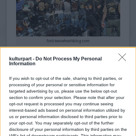
fotó:twowheelsblog.com
A motorkerékpárt 2013 júniusában, a
kulturpart -
Do Not Process My Personal
kultikus márka születésének 110. évfordulója
Information
alkalmából kapta ajándékba a katolikus
egyházfő. Novemberben egy külön
If you wish to opt-out of the sale, sharing to third parties, or
szertartás keretében a pápa ráírta nevét a
processing of your personal or sensitive information for
kétkerekű jármű üzemanyagtartályára.
targeted advertising by us, please use the below opt-out
section to confirm your selection. Please note that after your
Az árverezőház szerint nem tudni, hogy
opt-out request is processed you may continue seeing
interest-based ads based on personal information utilized by
Ferenc pápa használta-e valaha is a Harley-
us or personal information disclosed to third parties prior to
Davidsont, de az biztosra vehető, hogy kevés
your opt-out. You may separately opt-out of the further
kilométer van motorkerékpárban. A
disclosure of your personal information by third parties on the
közismerten szerény Jorge Bergoglio Buenos
IAB’s list of downstream participants. This information may