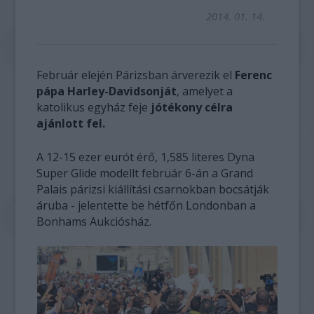
2014. 01. 14.
Február elején Párizsban árverezik el
Ferenc
pápa Harley-Davidsonját
, amelyet a
katolikus egyház feje
jótékony célra
ajánlott fel.
A 12-15 ezer eurót érő, 1,585 literes Dyna
Super Glide modellt február 6-án a Grand
Palais párizsi kiállítási csarnokban bocsátják
áruba - jelentette be hétfőn Londonban a
Bonhams Aukciósház.