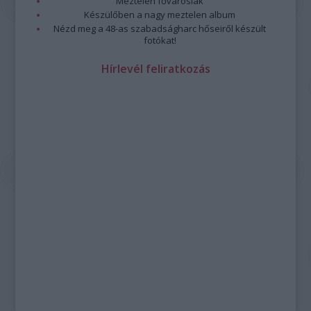
Meztelen fővárosiak
Készülőben a nagy meztelen album
Nézd meg a 48-as szabadságharc hőseiről készült
fotókat!
Hírlevél feliratkozás