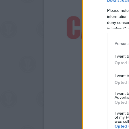
Downstream 
Please note
information 
deny consent
in below Go
Persona
I want t
Opted 
I want t
Opted 
I want 
Advertis
Opted 
I want t
of my P
was col
Opted 