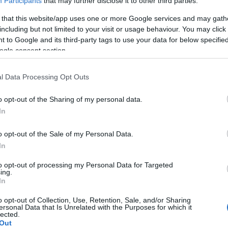
Participants
that may further disclose it to other third parties.
 that this website/app uses one or more Google services and may gath
including but not limited to your visit or usage behaviour. You may click 
 to Google and its third-party tags to use your data for below specifi
ogle consent section.
l Data Processing Opt Outs
o opt-out of the Sharing of my personal data.
In
o opt-out of the Sale of my Personal Data.
In
to opt-out of processing my Personal Data for Targeted
ing.
In
o opt-out of Collection, Use, Retention, Sale, and/or Sharing
ersonal Data that Is Unrelated with the Purposes for which it
lected.
Out