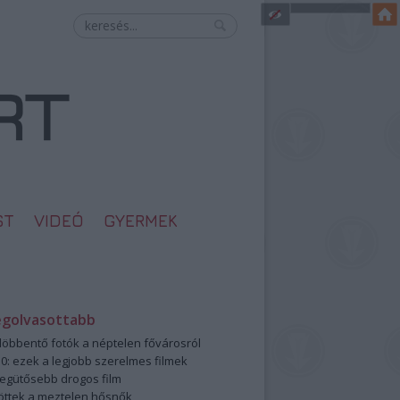
ST
VIDEÓ
GYERMEK
egolvasottabb
öbbentő fotók a néptelen fővárosról
0: ezek a legjobb szerelmes filmek
legütősebb drogos film
öttek a meztelen hősnők