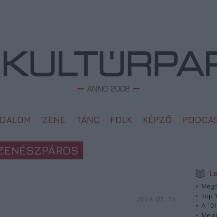
ODALOM
ZENE
TÁNC
FOLK
KÉPZŐ
PODCA
 ZENÉSZPÁROS
L
Megd
Top 1
2014. 01. 15.
A 10 
Megj