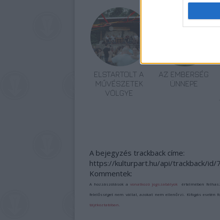
ELSTARTOLT A
AZ EMBERSÉG
MŰVÉSZETEK
ÜNNEPE
VÖLGYE
A bejegyzés trackback címe:
https://kulturpart.hu/api/trackback/id
Kommentek:
A hozzászólások a
vonatkozó jogszabályok
értelmében felhas
felelősséget nem vállal, azokat nem ellenőrzi. Kifogás esetén 
tájékoztatóban
.