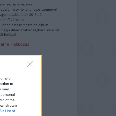
elenség és anatómia
rradalom egy holland fotós szemével
izgalmasabb fotók 2015-ből
elen fővárosiak
ülőben a nagy meztelen album
 meg a 48-as szabadságharc hőseiről
lt fotókat!
vél feliratkozás
sonal or
ection to
ou may
 personal
out of the
 downstream
B’s List of