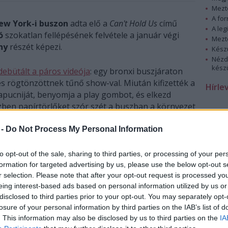
Mezt
A fo
w York-i buszon
adta elő a
Can't Hold Us
című
A leg
ó
szokatlan fellépésének felvétele a január végi
Mezt
ny
részét képezi.
Kész
Nézd
készü
debütált a páros videója
: egy bronxi buszjáraton
s rögtönzöttnek tűnő show-val. Miután kifizették a
Hírle
kapucniját, benyomja a play gombot, és elkezd
zben papírtörlőket szór szét a buszban a környezet
tán előadja közös slágerét, a
Can't Hold Us
-t, az
észük pedig táncra is perdül.
 -
Do Not Process My Personal Information
to opt-out of the sale, sharing to third parties, or processing of your per
formation for targeted advertising by us, please use the below opt-out s
r selection. Please note that after your opt-out request is processed y
eing interest-based ads based on personal information utilized by us or
disclosed to third parties prior to your opt-out. You may separately opt-
losure of your personal information by third parties on the IAB’s list of
. This information may also be disclosed by us to third parties on the
IA