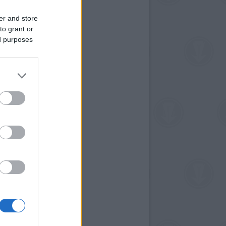
er and store
to grant or
ed purposes