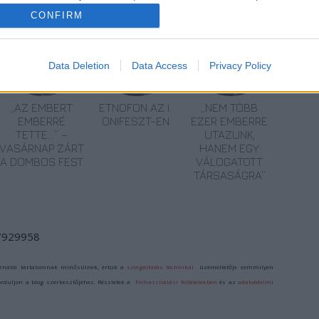
CONFIRM
Data Deletion
Data Access
Privacy Policy
„AZ EMBERT
ETNOFON AZ I.
„NEM TÖBB
EMBERRÉ
ONIFESZT-EN
EZER EMBERRE
TETTE…” –
UTAZUNK,
VASÁRNAP ZÁRT
HANEM EGY
A DOMBOS FEST
VÁLOGATOTT
TÁRSASÁGRA”
/7929958
ználói tartalomnak minősülnek, értük a
szolgáltatás technikai
üzemeltetője semmilyen
forduljon a blog szerkesztőjéhez. Részletek a
Felhasználási feltételekben
és az
adatvédelmi