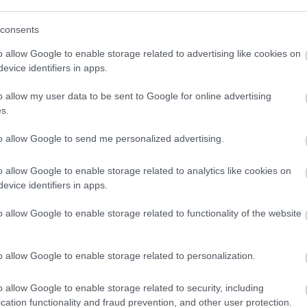
Fotó: hypetrak.com
consents
o allow Google to enable storage related to advertising like cookies on
ít
(Music Unleashes Us) című több platformon futó
evice identifiers in apps.
 emberek természetes, zsigeri és sokszor
kcióját állítja középpontba.
o allow my user data to be sent to Google for online advertising
s.
ke: a másik három videón Eminem, Katy Perry és
t hallhatjuk majd különleges környezetben.
to allow Google to send me personalized advertising.
etíti élőben Los Angelesből, január 26-án. A
o allow Google to enable storage related to analytics like cookies on
evice identifiers in apps.
o allow Google to enable storage related to functionality of the website
o allow Google to enable storage related to personalization.
o allow Google to enable storage related to security, including
cation functionality and fraud prevention, and other user protection.