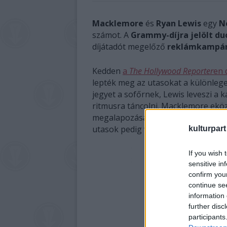
Macklemore
és
Ryan Lewis
egy
Ne
számot. A
Grammy-díjra jelölt du
díjátadót megelőző
reklámkampá
Kedden
a
The Hollywood Reporter
en 
lepték meg az utasokat a különlege
jegyet a sofőrnek, Lewis leveszi a 
ritmusra táncolni. Macklemore ekö
megalapozásához. A két zenész ezu
utasok pedig velük énekelnek, egy r
kulturpart
If you wish 
sensitive in
confirm you
continue se
information 
further disc
participants