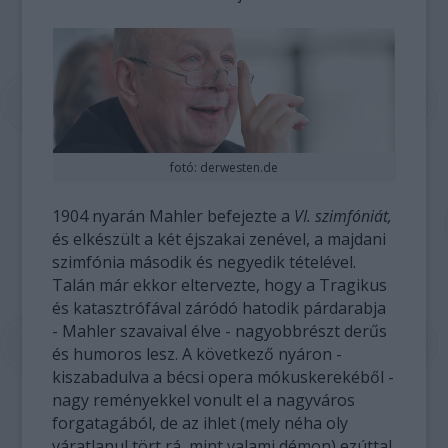
fotó: derwesten.de
1904 nyarán Mahler befejezte a
VI. szimfóniát,
és elkészült a két éjszakai zenével, a majdani
szimfónia második és negyedik tételével.
Talán már ekkor eltervezte, hogy a Tragikus
és katasztrófával záródó hatodik párdarabja
- Mahler szavaival élve - nagyobbrészt derűs
és humoros lesz. A következő nyáron -
kiszabadulva a bécsi opera mókuskerekéből -
nagy reményekkel vonult el a nagyváros
forgatagából, de az ihlet (mely néha oly
váratlanul tört rá, mint valami démon) ezúttal