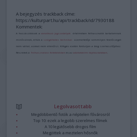
A bejegyzés trackback címe:
https://kulturpart.hu/api/trackback/id/7930188
Kommentek:
A hozzászólások a
vonatkozó jogszabályok
értelmében felhasználói tartalomnak
minősülnek, értük a
szolgáltatás technikai
üzemeltetője semmilyen felelősséget
nem vállal, azokat nem ellenőrzi. Kifogás esetén forduljon a blog szerkesztőjéhez.
Részletek a
Felhasználási feltételekben
és az
adatvédelmi tájékoztatóban
.
Legolvasottabb
Megdöbbentő fotók a néptelen fővárosról
Top 10: ezek a legjobb szerelmes filmek
A 10 legütősebb drogos film
Megjöttek a meztelen hősnők