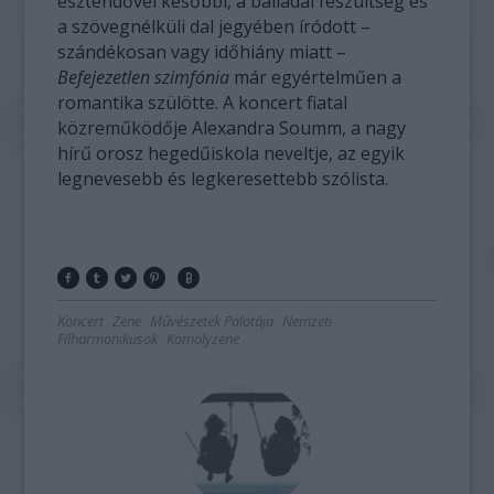
esztendővel későbbi, a balladai feszültség és
a szövegnélküli dal jegyében íródott –
szándékosan vagy időhiány miatt –
Befejezetlen szimfónia
már egyértelműen a
romantika szülötte. A koncert fiatal
közreműködője Alexandra Soumm, a nagy
hírű orosz hegedűiskola neveltje, az egyik
legnevesebb és legkeresettebb szólista.
Koncert
Zene
Művészetek Palotája
Nemzeti
Filharmonikusok
Komolyzene