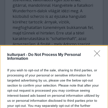
gitárral, mandolinnal. Hangvétele a fiatalkori
Wunderhorn-dalok világát idézi meg. A
közbülső scherzo is az éjszaka hangulati
köréhez tartozik: árnyak, víziók,
megfoghatatlan tünemények bukkannak fel,
majd tűnnek el hirtelen. Erre utal a tétel
karakterutasítása is: "schattenhaft", azaz
árnyszerűen. A finálé - mely Adorno szerint
teátrális és hazug, ráadásul nincs arányban
kulturpart -
Do Not Process My Personal
az előzményekkel - Wagner Nürnbergi
Information
mesterdalnok-nyitányának rokona. Ünnepi
hangkavalkád, mely az extázisig fokozódik.
If you wish to opt-out of the sale, sharing to third parties, or
processing of your personal or sensitive information for
A
VII. szimfónia
Mahler leggazdagabb és talán
targeted advertising by us, please use the below opt-out
legmodernebb partitúrája. Szinte minden
section to confirm your selection. Please note that after your
pillanata meglepetéseket tartogat, nem
opt-out request is processed you may continue seeing
véletlen, hogy a fiatalabb bécsi kortársak,
interest-based ads based on personal information utilized by
mint Schönberg, Webern vagy Berg igen
us or personal information disclosed to third parties prior to
sokra becsülte. A mű ősbemutatója 1908-ban,
your opt-out. You may separately opt-out of the further