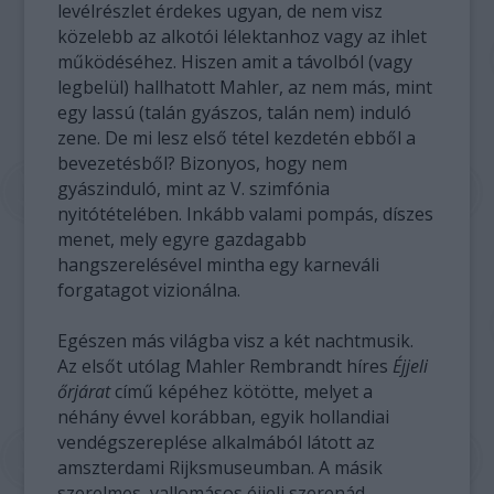
levélrészlet érdekes ugyan, de nem visz
közelebb az alkotói lélektanhoz vagy az ihlet
működéséhez. Hiszen amit a távolból (vagy
legbelül) hallhatott Mahler, az nem más, mint
egy lassú (talán gyászos, talán nem) induló
zene. De mi lesz első tétel kezdetén ebből a
bevezetésből? Bizonyos, hogy nem
gyászinduló, mint az V. szimfónia
nyitótételében. Inkább valami pompás, díszes
menet, mely egyre gazdagabb
hangszerelésével mintha egy karneváli
forgatagot vizionálna.
Egészen más világba visz a két nachtmusik.
Az elsőt utólag Mahler Rembrandt híres
Éjjeli
őrjárat
című képéhez kötötte, melyet a
néhány évvel korábban, egyik hollandiai
vendégszereplése alkalmából látott az
amszterdami Rijksmuseumban. A másik
szerelmes, vallomásos éjjeli szerenád,