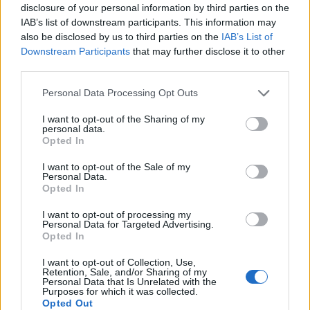
Prágában volt, az előadáson Mahler
disclosure of your personal information by third parties on the
vezényelt.
IAB’s list of downstream participants. This information may
also be disclosed by us to third parties on the
IAB’s List of
Downstream Participants
that may further disclose it to other
Az est karmestere a külföldön fényes karriert
third parties.
befutott, igen keresett, magyar származású
dirigens lesz, Stefan Soltész, aki az esseni
Please note that this website/app uses one or more Google
Personal Data Processing Opt Outs
operaház intendánsi posztja mellett az esseni
services and may gather and store information including but
filharmonikusok zeneigazgatói tisztét is
not limited to your visit or usage behaviour. You may click to
I want to opt-out of the Sharing of my
personal data.
betölti.
grant or deny consent to Google and its third-party tags to
Opted In
use your data for below specified purposes in below Google
consent section.
A Nemzeti Filharmonikusok következő
I want to opt-out of the Sale of my
Personal Data.
koncertje 2014. január 30-án kerül
Opted In
megrendezésre, a Művészetek Palotája
Bartók Béla Nemzeti Hangversenytermében.
I want to opt-out of processing my
Personal Data for Targeted Advertising.
Opted In
A műsor:
I want to opt-out of Collection, Use,
Retention, Sale, and/or Sharing of my
Sibelius: Valse triste, op. 44 no. 1, a Kuolema-
Personal Data that Is Unrelated with the
Purposes for which it was collected.
ból
Opted Out