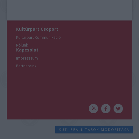
Kultúrpart Csoport
Kultúrpart Kommunikáció
Rólunk
Kapcsolat
Impresszum
Partnereink
SÜTI BEÁLLÍTÁSOK MÓDOSÍTÁSA