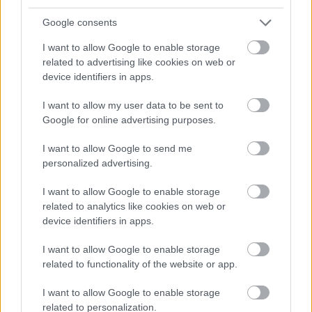
Sibelius: d-moll hegedűverseny, op. 47
Schubert: III. szimfónia D-dúr, D 200
Google consents
Schubert: VIII. szimfónia h-moll
„Befejezetlen", D 759
I want to allow Google to enable storage
related to advertising like cookies on web or
device identifiers in apps.
Vezényel: Kocsis Zoltán
I want to allow my user data to be sent to
Közreműködik: Alexandra Soumm (hegedű)
Google for online advertising purposes.
Schubert és Sibelius: az első és az utolsó
I want to allow Google to send me
romantikus; az egyik harmincegy évet élt, a
personalized advertising.
másik majdnem háromszor annyit, igaz, az
alkotómunkával már jóval korábban
I want to allow Google to enable storage
related to analytics like cookies on web or
felhagyott; mindketten hét befejezett
device identifiers in apps.
szimfóniát írtak, műveik szorosan
összekapcsolódtak az irodalommal. A
I want to allow Google to enable storage
romantikus zene legtovább élt, 1957-ben
related to functionality of the website or app.
elhunyt képviselője, Jean Sibelius a
versenymű-irodalom egyik legnépszerűbb
I want to allow Google to enable storage
alkotását írta meg 1904-ben a d-moll
related to personalization.