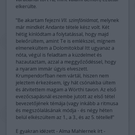
elkerülte.
"Be akartam fejezni
VII. szimfóniámat
, melynek
már mindkét Andante tétele kész volt. Két
hétig kínlódtam a folytatással, hogy majd
beleőrültem, amint Te is emlékszel, mígnem
elmenekültem a Dolomitokba! Itt ugyanaz a
nóta, végül is feladtam a küzdelmet és
hazautaztam, azzal a meggyőződéssel, hogy
a nyaram immár úgyis elveszett.
Krumpendorfban nem vártál, hiszen nem
jeleztem érkezésem, így hát csónakba ültem
és átvitettem magam a Wörthi tavon. Az első
evezőcsapásnál eszembe jutott az első tétel
bevezetőjének témája (vagy inkább a ritmusa
és megszólalásának módja - és négy héten
belül elkészültem az 1., a 3., és az 5. tétellel!"
E gyakran idézett - Alma Mahlernek írt -