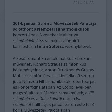
2014. 01. 22.
2014. január 25-én
a
Művészetek Palotája
ad otthont a
Nemzeti Filharmonikusok
koncertjének. A zenekar Mahler
VII.
szimfóniáját
játssza majd a világhírű
karmester,
Stefan Soltész
vezényletével.
A késő romantika emblematikus zenekari
műveinek, Richard Strauss szimfonikus
költeményeinek, Anton Bruckner és Gustav
Mahler szimfóniáinak is kiemelkedő szerep
jut a Nemzeti Filharmonikusok repertoárján
és koncertkínálatában. Az utóbbi években
megszólaltatott Mahler-remekművek, a
VIII.
szimfónia
és a
Dal a Földről
után a
VII.
szimfóniát
hallhatjuk január 25-én este fél 8-
kor a Művészetek Palotájában.