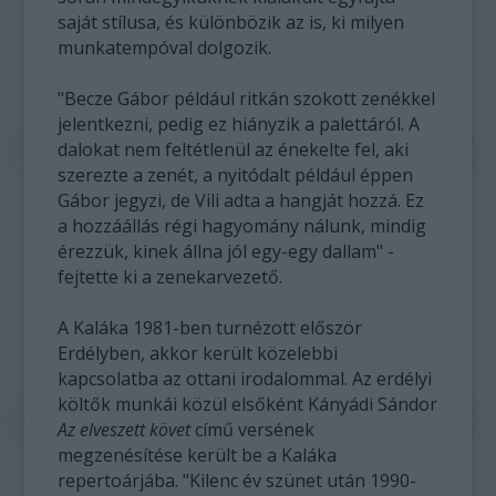
saját stílusa, és különbözik az is, ki milyen
munkatempóval dolgozik.
"Becze Gábor például ritkán szokott zenékkel
jelentkezni, pedig ez hiányzik a palettáról. A
dalokat nem feltétlenül az énekelte fel, aki
szerezte a zenét, a nyitódalt például éppen
Gábor jegyzi, de Vili adta a hangját hozzá. Ez
a hozzáállás régi hagyomány nálunk, mindig
érezzük, kinek állna jól egy-egy dallam" -
fejtette ki a zenekarvezető.
A Kaláka 1981-ben turnézott először
Erdélyben, akkor került közelebbi
kapcsolatba az ottani irodalommal. Az erdélyi
költők munkái közül elsőként Kányádi Sándor
Az elveszett követ
című versének
megzenésítése került be a Kaláka
repertoárjába. "Kilenc év szünet után 1990-