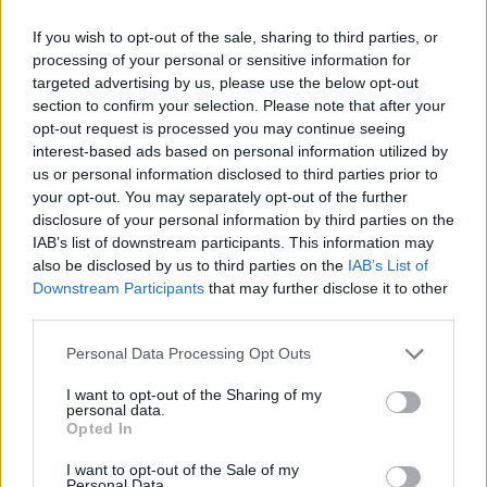
If you wish to opt-out of the sale, sharing to third parties, or
processing of your personal or sensitive information for
targeted advertising by us, please use the below opt-out
section to confirm your selection. Please note that after your
opt-out request is processed you may continue seeing
interest-based ads based on personal information utilized by
us or personal information disclosed to third parties prior to
your opt-out. You may separately opt-out of the further
disclosure of your personal information by third parties on the
Az új album "klasszikus" Kaláka-lemez, a
IAB’s list of downstream participants. This information may
megszokott minőséggel és modern
also be disclosed by us to third parties on the
IAB’s List of
hangzással, amely a keverést és a
Downstream Participants
that may further disclose it to other
maszterelést végző Kirschner Péternek
third parties.
köszönhető. Gryllus Dániel elmesélte, hogy
Please note that this website/app uses one or more Google
Personal Data Processing Opt Outs
az album tavaly novemberi marosvásárhelyi
services and may gather and store information including but
bemutatóján több fiatal erdélyi költővel, aki
not limited to your visit or usage behaviour. You may click to
I want to opt-out of the Sharing of my
szerepel a lemezen és a könyvben, először
personal data.
grant or deny consent to Google and its third-party tags to
Opted In
találkoztak személyesen.
use your data for below specified purposes in below Google
consent section.
I want to opt-out of the Sale of my
Bár az együttes rendszeresen ad
Personal Data.