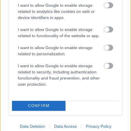
I want to allow Google to enable storage
A Kaláka szerdán a Művészetek Palotájában
related to analytics like cookies on web or
lép fel a Weöres Sándor-emlékév
device identifiers in apps.
záróeseményén. Szombaton a MOM
Kulturális Központban a Ragyog a mindenség
I want to allow Google to enable storage
című lemez több mint felét eljátsszák, és
related to functionality of the website or app.
természetesen régi ismert számokat is
I want to allow Google to enable storage
előadnak. A zenekar idei programjából
related to personalization.
Gryllus Dániel kiemelte, hogy Óbudán indul
egy Hangzó Helikon-sorozat, a Marczibányi
I want to allow Google to enable storage
téren folytatják a családias hangulatú Kaláka
related to security, including authentication
kicsiknek című szériát, természetesen idén
functionality and fraud prevention, and other
nyáron is lesz Kaláka fesztivál Egerben, és
user protection.
Kaláka versudvar Kapolcson, emellett több
külföldi meghívást kaptak.
CONFIRM
A Kossuth-díjas Kaláka felállása 1996-tól
változatlan: Gryllus Dániel (furulyák, citera,
pánsíp, klarinét, tárogató), Becze Gábor
Data Deletion
Data Access
Privacy Policy
(nagybőgő, gitár), Gryllus Vilmos (cselló,