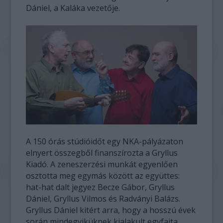
Dániel, a Kaláka vezetője.
A 150 órás stúdióidőt egy NKA-pályázaton
elnyert összegből finanszírozta a Gryllus
Kiadó. A zeneszerzési munkát egyenlően
osztotta meg egymás között az együttes:
hat-hat dalt jegyez Becze Gábor, Gryllus
Dániel, Gryllus Vilmos és Radványi Balázs.
Gryllus Dániel kitért arra, hogy a hosszú évek
során mindegyiküknek kialakult egyfajta