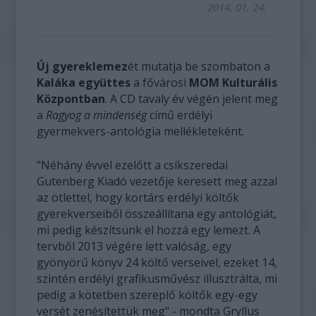
2014. 01. 24.
Új gyereklemez
ét mutatja be szombaton a
Kaláka együttes
a fővárosi
MOM Kulturális
Központban
. A CD tavaly év végén jelent meg
a
Ragyog a mindenség
című erdélyi
gyermekvers-antológia mellékleteként.
"Néhány évvel ezelőtt a csíkszeredai
Gutenberg Kiadó vezetője keresett meg azzal
az ötlettel, hogy kortárs erdélyi költők
gyerekverseiből összeállítana egy antológiát,
mi pedig készítsünk el hozzá egy lemezt. A
tervből 2013 végére lett valóság, egy
gyönyörű könyv 24 költő verseivel, ezeket 14,
szintén erdélyi grafikusművész illusztrálta, mi
pedig a kötetben szereplő költők egy-egy
versét zenésítettük meg" - mondta Gryllus