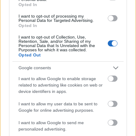
Opted In
gyerekkoncerteket, meglehetősen régen,
2006-ban jelentkezett legutóbb "színtiszta" új
I want to opt-out of processing my
gyereklemezzel.
Personal Data for Targeted Advertising.
Opted In
"Ennek nem volt különösebb oka,
I want to opt-out of Collection, Use,
egyszerűen így hozta a sors, amúgy azon a
Retention, Sale, and/or Sharing of my
Personal Data that Is Unrelated with the
CD-n is volt már néhány erdélyi szerző
Purposes for which it was collected.
versének megzenésítése. A Kaláka zenéjében
Opted Out
ott van a folyamatosság, de ahogy a
Google consents
környezetünk, a zenéhez, önmagunkhoz, a
közönséghez való viszonyunk is sokat
I want to allow Google to enable storage
változott az elmúlt 45 évben. Ami engem illet,
related to advertising like cookies on web or
a citerával a nyolcvanas években indult
device identifiers in apps.
együttélésem nyilván befolyásolja az általam
írt zenéket, legyenek azok bibliai dalok vagy
I want to allow my user data to be sent to
gyerekversek. Az új anyagon is van citerás
Google for online advertising purposes.
szám, ilyen például a József Attila-díjas Visky
I want to allow Google to send me
András
Tükör-ének
című versére írt
personalized advertising.
kompozíció" - mondta Gryllus Dániel.