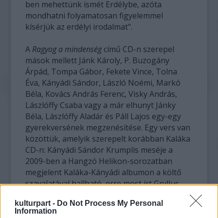
ben mehettünk ismét Erdélybe, azóta
mondhatni folyamatosan figyelemmel
kísérjük az erdélyi irodalmat".
A
Ragyog a mindenség
című CD-n szerepel
mások mellett Jánk Károly, P. Buzogány
Árpád, Tompa Gábor, Fekete Vince, Tolna
Éva, Kányádi Sándor, László Noémi, Markó
Béla, Kovács András Ferenc, Visky András,
Lászlóffy Csaba vagy a már elhunyt Jánky
Béla, Lászlóffy Aladár és Páll Lajos egy-egy
gyerekversének megzenésítése. Egy vers van
közöttük, amelyik szerepelt korábban Kaláka
CD-n: Kányádi Sándor Krumplis meséje a
2009-ben a Hangzó Helikon-sorozatban
megjelent Kaláka-Kányádi albumon a költő
szavalatával hallható, erre most írt Gryllus
Vilmos zenét.
kulturpart -
Do Not Process My Personal
Information