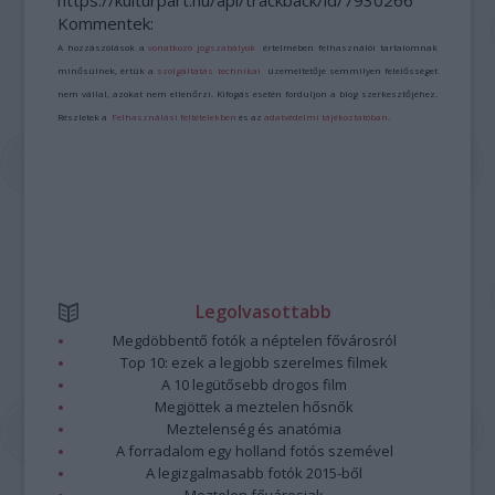
https://kulturpart.hu/api/trackback/id/7930266
Kommentek:
A hozzászólások a
vonatkozó jogszabályok
értelmében felhasználói tartalomnak
minősülnek, értük a
szolgáltatás technikai
üzemeltetője semmilyen felelősséget
nem vállal, azokat nem ellenőrzi. Kifogás esetén forduljon a blog szerkesztőjéhez.
Részletek a
Felhasználási feltételekben
és az
adatvédelmi tájékoztatóban
.
Legolvasottabb
Megdöbbentő fotók a néptelen fővárosról
Top 10: ezek a legjobb szerelmes filmek
A 10 legütősebb drogos film
Megjöttek a meztelen hősnők
Meztelenség és anatómia
A forradalom egy holland fotós szemével
A legizgalmasabb fotók 2015-ből