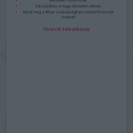
Meztelen fővárosiak
Készülőben a nagy meztelen album
Nézd meg a 48-as szabadságharc hőseiről készült
fotókat!
Hírlevél feliratkozás