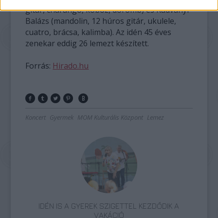
gitár, charango, koboz, doromb) és Radványi
Balázs (mandolin, 12 húros gitár, ukulele,
cuatro, brácsa, kalimba). Az idén 45 éves
zenekar eddig 26 lemezt készített.
Forrás:
Hirado.hu
Koncert
Gyermek
MOM Kulturális Központ
Lemez
IDÉN IS A GYEREK SZIGETTEL KEZDŐDIK A
VAKÁCIÓ