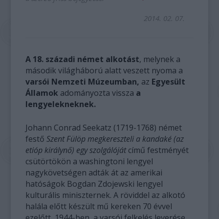
2014. 02. 07.
A 18. századi német alkotást
, melynek a
második világháború alatt veszett nyoma a
varsói Nemzeti Múzeumban,
az
Egyesült
Államok
adományozta vissza
a
lengyelekneknek.
Johann Conrad Seekatz (1719-1768) német
festő
Szent Fülöp megkereszteli a kandaké (az
etióp királynő) egy szolgálóját
című festményét
csütörtökön a washingtoni lengyel
nagykövetségen adták át az amerikai
hatóságok Bogdan Zdojewski lengyel
kulturális miniszternek. A röviddel az alkotó
halála előtt készült mű kereken 70 évvel
ezelőtt, 1944-ben, a varsói felkelés leverése