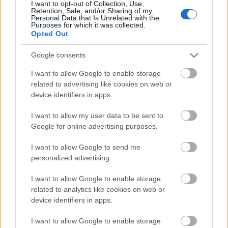
A közelmúltban visszakapott festmények
I want to opt-out of Collection, Use,
Retention, Sale, and/or Sharing of my
között szerepelnek Ignacy Lopienski és
Personal Data that Is Unrelated with the
Purposes for which it was collected.
Alfred Schouppe grafikái, Aleksander
Opted Out
Gierymski
Zsidó nő narancsokkal
című képe,
Anna Bilinska-Bohdanowiczowa egy 19.
Google consents
századi festménye
(A fekete nő
), valamint
Julian Falat
Vadászat
és
Vadászat után
című
I want to allow Google to enable storage
related to advertising like cookies on web or
képe. A háború alatt Lengyelországból
device identifiers in apps.
elhurcolt műkincsek közül közel 63 ezer
hiányzik - jelentette a PAP lengyel
I want to allow my user data to be sent to
hírügynökség. Az 1862-ben szépművészeti
Google for online advertising purposes.
múzeumként alapított varsói Nemzeti
Múzeum az egyik legrégibb múzeum
I want to allow Google to send me
Lengyelországban.
personalized advertising.
Forrás:
Hirado.hu
I want to allow Google to enable storage
related to analytics like cookies on web or
device identifiers in apps.
I want to allow Google to enable storage