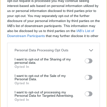
opt-out request is processed you may continue seeing
a belbiztonsági minisztérium illetékese, aki
interest-based ads based on personal information utilized by
elismerte, hogy a nácikon és a szovjeteken
us or personal information disclosed to third parties prior to
kívül egyes amerikai katonák is raboltak
your opt-out. You may separately opt-out of the further
műalkotásokat. Kijelentette, amerikai részről
disclosure of your personal information by third parties on the
IAB’s list of downstream participants. This information may
mindent megtesznek, hogy a zsákmányolt
also be disclosed by us to third parties on the
IAB’s List of
műkincsek visszakerüljenek jogos
Downstream Participants
that may further disclose it to other
tulajdonosaikhoz. Ez a negyedik műalkotás,
third parties.
amelyet az Egyesült Államok 2010 óta
visszaadott Lengyelországnak.
Please note that this website/app uses one or more Google
Personal Data Processing Opt Outs
services and may gather and store information including but
A közelmúltban Lengyelország 14 olyan
not limited to your visit or usage behaviour. You may click to
I want to opt-out of the Sharing of my
personal data.
grant or deny consent to Google and its third-party tags to
festményt kapott vissza, amely lengyel
Opted In
use your data for below specified purposes in below Google
műgyűjteményekből tűnt el a második
consent section.
világháború alatt, s további 31 műalkotás
I want to opt-out of the Sale of my
Personal Data.
visszaszerzéséről folynak tárgyalások
Opted In
Oroszországgal, Németországgal, az
Egyesült Államokkal, Nagy-Britanniával és
I want to opt-out of processing my
Personal Data for Targeted Advertising.
Olaszországgal.
Opted In