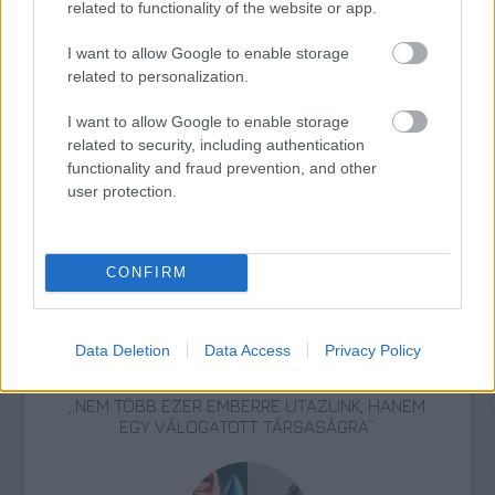
related to functionality of the website or app.
Amerika
Lengyelország
Festészet
II. Világháború
Képző
I want to allow Google to enable storage
related to personalization.
I want to allow Google to enable storage
related to security, including authentication
functionality and fraud prevention, and other
user protection.
AZ EMBERSÉG ÜNNEPE
CONFIRM
Data Deletion
Data Access
Privacy Policy
„NEM TÖBB EZER EMBERRE UTAZUNK, HANEM
EGY VÁLOGATOTT TÁRSASÁGRA”