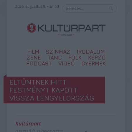
2026. augusztus 9. – Emőd
FILM
SZÍNHÁZ
IRODALOM
ZENE
TÁNC
FOLK
KÉPZŐ
PODCAST
VIDEÓ
GYERMEK
ELTŰNTNEK HITT
FESTMÉNYT KAPOTT
VISSZA LENGYELORSZÁG
Kultúrpart
a szerző friss bejegyzései