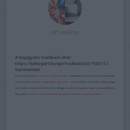
KÉT HANGON
A bejegyzés trackback címe:
https://kulturpart.hu/api/trackback/id/7930712
Kommentek:
A hozzászólások a
vonatkozó jogszabályok
értelmében felhasználói tartalomnak
minősülnek, értük a
szolgáltatás technikai
üzemeltetője semmilyen felelősséget
nem vállal, azokat nem ellenőrzi. Kifogás esetén forduljon a blog szerkesztőjéhez.
Részletek a
Felhasználási feltételekben
és az
adatvédelmi tájékoztatóban
.