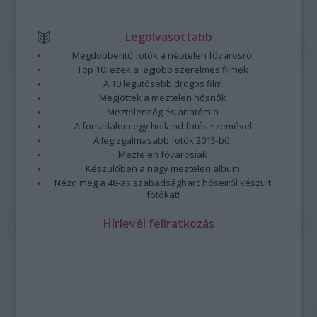
Legolvasottabb
Megdöbbentő fotók a néptelen fővárosról
Top 10: ezek a legjobb szerelmes filmek
A 10 legütősebb drogos film
Megjöttek a meztelen hősnők
Meztelenség és anatómia
A forradalom egy holland fotós szemével
A legizgalmasabb fotók 2015-ből
Meztelen fővárosiak
Készülőben a nagy meztelen album
Nézd meg a 48-as szabadságharc hőseiről készült
fotókat!
Hírlevél feliratkozás