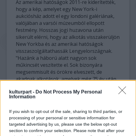
Az amerikai hatóságok 2011-re kiderítették,
hogy a kép, amelyet egy New York-i
aukciósház adott el egy londoni galériának,
valójában a varsói múzeumból ellopott
festmény. Hosszas jogi huzavona után
sikerült elérni, hogy az alkotás visszakerüljön
New Yorkba és az amerikai hatóságok
visszaszolgáltathassák Lengyelországnak.
"Hazánk a háború alatt nagyon sok
műkincsét veszítette el. Sok bizonyára
megsemmisült és örökre elveszett, de
akadnak alkotások, amelyek még 75 év után
is lappanganak, és mi tovább keressük őket"
kulturpart -
Do Not Process My Personal
- jelentette ki a csütörtöki washingtoni
Information
átadási ceremónián a lengyel kulturális
miniszter.
If you wish to opt-out of the sale, sharing to third parties, or
processing of your personal or sensitive information for
A háború elfeledett áldozatainak nevezte az
targeted advertising by us, please use the below opt-out
eltűnt műkincseket a restitúciós akciót
section to confirm your selection. Please note that after your
irányító amerikai tisztségviselő, James Hayes,