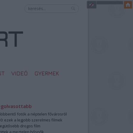
ST
VIDEÓ
GYERMEK
egolvasottabb
öbbentő fotók a néptelen fővárosról
0: ezek a legjobb szerelmes filmek
legütősebb drogos film
öttek a meztelen hősnők