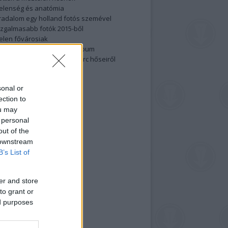
elenség és anatómia
rradalom egy holland fotós szemével
izgalmasabb fotók 2015-ből
elen fővárosiak
ülőben a nagy meztelen album
 meg a 48-as szabadságharc hőseiről
lt fotókat!
vél feliratkozás
sonal or
ection to
ou may
 personal
out of the
 downstream
B’s List of
er and store
to grant or
ed purposes