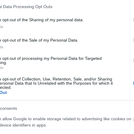
l Data Processing Opt Outs
o opt-out of the Sharing of my personal data.
In
o opt-out of the Sale of my Personal Data.
In
of George Dyer Talking (George Dyer portréja beszéd közben) c.
to opt-out of processing my Personal Data for Targeted
ing.
ó: Hirado.hu/EPA/Facundo Arrizabalaga)
In
asabb áron elkelt képét, a
tavaly novemberben
o opt-out of Collection, Use, Retention, Sale, and/or Sharing
ersonal Data that Is Unrelated with the Purposes for which it
rint) elárverezett
,
Három tanulmány Lucien Freudról
lected.
totta le trónjáról az addigi csúcstartót, Edvard
Out
ét, amelyért tavaly 119,9 millió dollárt (27 milliárd
consents
o allow Google to enable storage related to advertising like cookies on
evice identifiers in apps.