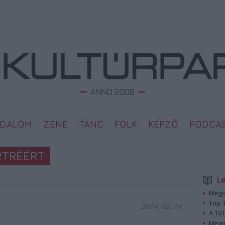
ODALOM
ZENE
TÁNC
FOLK
KÉPZŐ
PODCA
RTRÉÉRT
L
Megd
Top 1
2014. 02. 14.
A 10 
Megj