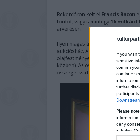
Rekordáron kelt el
Francis Bacon
e
fontot, vagyis mintegy
16 milliárd 
árverésén.
kulturpart
Ilyen magas árat Európában még soh
aukciósház. A szóban forgó műalko
If you wish 
olajfestménye, címe:
Portrait of Geo
sensitive in
közben). Az óvatos előzetes becslések
confirm you
összeget vártak a műért.
continue se
information 
further disc
participants
Downstream 
Please note
information 
deny consent
in below Go