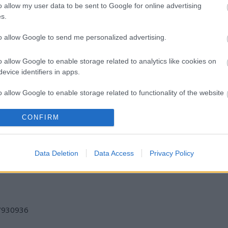
o allow my user data to be sent to Google for online advertising
s.
to allow Google to send me personalized advertising.
o allow Google to enable storage related to analytics like cookies on
evice identifiers in apps.
o allow Google to enable storage related to functionality of the website
ART AND
AMERIKÁBAN ÉS
CONFIRM
o allow Google to enable storage related to personalization.
ANTIQUE:
DÉL-AFRIKÁBAN
FEBRUÁR 6-ÁN
IS RAJONGANAK
KEZDŐDIK A
A MAGYAR
o allow Google to enable storage related to security, including
Data Deletion
Data Access
Privacy Policy
MŰVÉSZETI
SZOCREÁLÉRT
cation functionality and fraud prevention, and other user protection.
SEREGSZEMLE
/7930936