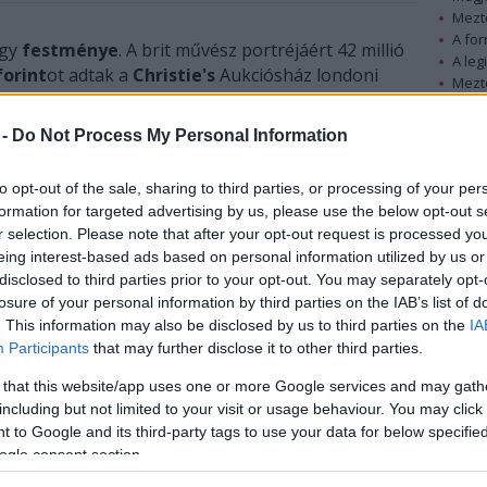
Mezt
A fo
gy
festménye
. A brit művész portréjáért 42 millió
A leg
forint
ot adtak a
Christie's
Aukciósház londoni
Mezt
Kész
Nézd
 -
Do Not Process My Personal Information
készü
a senki nem fizetett festményért - közölte az
tás Bacon 1966-ban készült, 183 centiméter magas
Hírle
to opt-out of the sale, sharing to third parties, or processing of your per
rge Dyer Talking
(George Dyer portréja beszéd
formation for targeted advertising by us, please use the below opt-out s
 is 30 millió font (10 milliárd forint) körüli
r selection. Please note that after your opt-out request is processed y
eing interest-based ads based on personal information utilized by us or
disclosed to third parties prior to your opt-out. You may separately opt-
losure of your personal information by third parties on the IAB’s list of
. This information may also be disclosed by us to third parties on the
IA
Participants
that may further disclose it to other third parties.
 that this website/app uses one or more Google services and may gath
including but not limited to your visit or usage behaviour. You may click 
 to Google and its third-party tags to use your data for below specifi
ogle consent section.