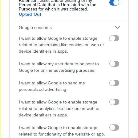
Retention, Sale, and/or Sharing of my
Personal Data that Is Unrelated with the
év) című számáért. A rocksztár nem volt jelen
Purposes for which it was collected.
a díjkiosztón, de a Twitteren azonnal reagált.
Opted Out
"Hú! Köszönet mindenkinek a szeretetért,
amelyben évek óta részesítenek. A
Google consents
közönségem nélkül nem tartanék itt" - írta.
I want to allow Google to enable storage
related to advertising like cookies on web or
device identifiers in apps.
I want to allow my user data to be sent to
Google for online advertising purposes.
I want to allow Google to send me
personalized advertising.
I want to allow Google to enable storage
related to analytics like cookies on web or
device identifiers in apps.
I want to allow Google to enable storage
related to functionality of the website or app.