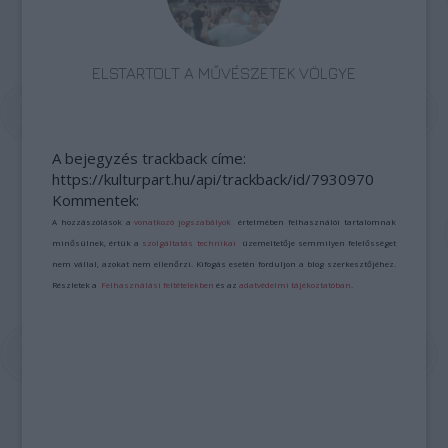
ELSTARTOLT A MŰVÉSZETEK VÖLGYE
A bejegyzés trackback címe:
https://kulturpart.hu/api/trackback/id/7930970
Kommentek:
A hozzászólások a
vonatkozó jogszabályok
értelmében felhasználói tartalomnak
minősülnek, értük a
szolgáltatás technikai
üzemeltetője semmilyen felelősséget
nem vállal, azokat nem ellenőrzi. Kifogás esetén forduljon a blog szerkesztőjéhez.
Részletek a
Felhasználási feltételekben
és az
adatvédelmi tájékoztatóban
.