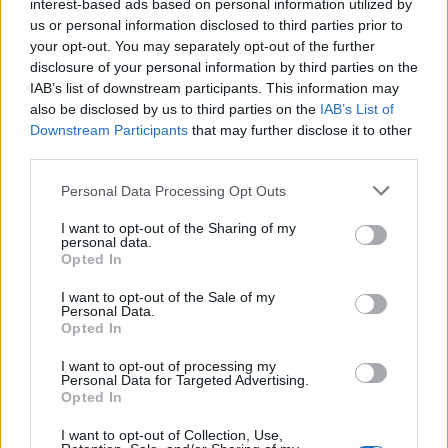
interest-based ads based on personal information utilized by
gyáva fickó bőrébe bújva adja elő számait. Az
us or personal information disclosed to third parties prior to
általa írt dalszövegek olyan súlyos témákról
your opt-out. You may separately opt-out of the further
szólnak, mint az apahiány vagy a rák,
disclosure of your personal information by third parties on the
amelyekről mindig fanyar humorral, de soha
IAB’s list of downstream participants. This information may
nem cinikusan énekel. Mindehhez meglepő
also be disclosed by us to third parties on the
IAB’s List of
módon igazi tánczenét komponál, amely az
Downstream Participants
that may further disclose it to other
elektro, a rap, a rumba és a karibi zene
third parties.
keveréke.
Please note that this website/app uses one or more Google
Personal Data Processing Opt Outs
services and may gather and store information including but
Stromae augusztusban Budapesten, a Sziget
not limited to your visit or usage behaviour. You may click to
I want to opt-out of the Sharing of my
fesztiválon is fellép. A francia könnyűzenei
personal data.
grant or deny consent to Google and its third-party tags to
gála másik nagy győztese Vanessa Paradis. A
Opted In
use your data for below specified purposes in below Google
41 éves énekesnő 1990 és 2008 után
consent section.
I want to opt-out of the Sale of my
harmadszorra lett az év női előadója. Ő az
Personal Data.
első énekesnő, aki triplázni tudott karrierje
Opted In
során.
I want to opt-out of processing my
Personal Data for Targeted Advertising.
Az év dalának járó díjat a közönség a
Opted In
hetvenedik születésnapját ünneplő Johnny
I want to opt-out of Collection, Use,
Hallyday rockénekesnek ítélte
20 ans
(Húsz