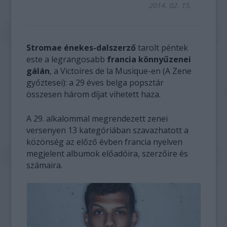
2014. 02. 15.
Stromae énekes-dalszerző
tarolt péntek
este a legrangosabb
francia könnyűzenei
gálán
, a Victoires de la Musique-en (A Zene
győztesei): a 29 éves belga popsztár
összesen három díjat vihetett haza.
A 29. alkalommal megrendezett zenei
versenyen 13 kategóriában szavazhatott a
közönség az előző évben francia nyelven
megjelent albumok előadóira, szerzőire és
számaira.