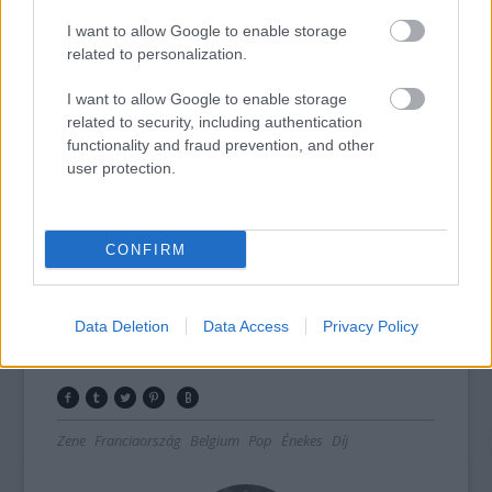
I want to allow Google to enable storage
related to personalization.
A Phoenix nevű csapat kapta az év legjobb
I want to allow Google to enable storage
rocklemezéért járó díjat
Bankrupt
! című
related to security, including authentication
albumáért. Salvatore Adamo életműdíjat
functionality and fraud prevention, and other
user protection.
vehetett át ötvenéves pályafutásáért. A
kritika és a közönség által is sikeresnek ítélt
évet zárt Etienne Daho, Christophe Maé, Zaz
és Mantre Gims viszont üres kézzel volt
CONFIRM
kénytelen távozni.
Forrás:
MTI
Data Deletion
Data Access
Privacy Policy
Zene
Franciaország
Belgium
Pop
Énekes
Díj