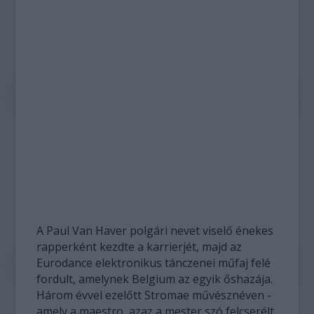
A Paul Van Haver polgári nevet viselő énekes
rapperként kezdte a karrierjét, majd az
Eurodance elektronikus tánczenei műfaj felé
fordult, amelynek Belgium az egyik őshazája.
Három évvel ezelőtt Stromae művésznéven -
amely a maestro, azaz a mester szó felcserélt