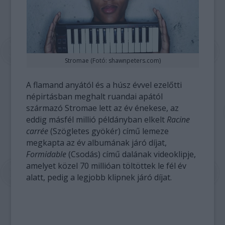
Stromae (Fotó: shawnpeters.com)
A flamand anyától és a húsz évvel ezelőtti
népirtásban meghalt ruandai apától
származó Stromae lett az év énekese, az
eddig másfél millió példányban elkelt
Racine
carrée
(Szögletes gyökér) című lemeze
megkapta az év albumának járó díjat,
Formidable
(Csodás) című dalának videoklipje,
amelyet közel 70 millióan töltöttek le fél év
alatt, pedig a legjobb klipnek járó díjat.