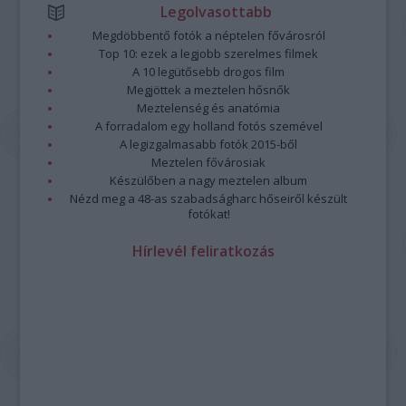
Legolvasottabb
Megdöbbentő fotók a néptelen fővárosról
Top 10: ezek a legjobb szerelmes filmek
A 10 legütősebb drogos film
Megjöttek a meztelen hősnők
Meztelenség és anatómia
A forradalom egy holland fotós szemével
A legizgalmasabb fotók 2015-ből
Meztelen fővárosiak
Készülőben a nagy meztelen album
Nézd meg a 48-as szabadságharc hőseiről készült
fotókat!
Hírlevél feliratkozás