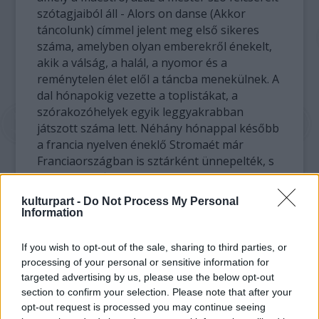
szótagjaiból áll - Alors on danse (Akkor
táncolunk) címmel jelent meg első sikeres
száma, amelyben olyan emberekről énekelt,
akik a válság, a halál, a nyomor és a
reménytelen élet elől a táncba menekülnek. A
dal hónapokig vezette a toplistákat, a
szórakozóhelyek egyik leggyakrabban
játszott száma lett. Néhány hónappal később
a francia nyelven éneklő Stromaét már
Franciaországban is sztárként ünnepelték, s
egykori honfitársához, Jacques Brelhez
hasonlították. Azóta koncertjeire alig lehet
kulturpart -
Do Not Process My Personal
jegyet kapni.
Information
A kávészínű bőrű, elálló fülű, zöld szemű,
If you wish to opt-out of the sale, sharing to third parties, or
langaléta énekes a színpadon feltűnő
processing of your personal or sensitive information for
külsejét színes ruhákkal, virágos ingekkel,
targeted advertising by us, please use the below opt-out
térdzoknival hangsúlyozza ki, s hol egy
section to confirm your selection. Please note that after your
részeges alak, hol egy elhagyott nő, hol egy
opt-out request is processed you may continue seeing