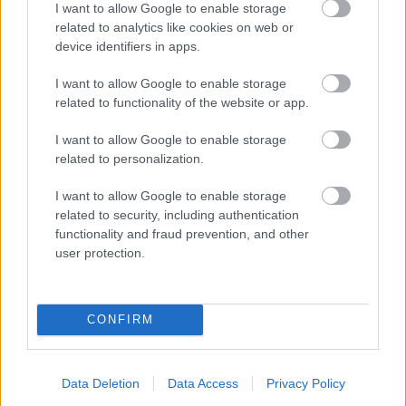
I want to allow Google to enable storage
related to analytics like cookies on web or
device identifiers in apps.
I want to allow Google to enable storage
related to functionality of the website or app.
ETNOFON AZ I. ONIFESZT-EN
I want to allow Google to enable storage
related to personalization.
I want to allow Google to enable storage
related to security, including authentication
functionality and fraud prevention, and other
user protection.
26. ALKALOMMAL VÁR MINDENKIT A DOMBOS
FEST
CONFIRM
A bejegyzés trackback címe:
Data Deletion
Data Access
Privacy Policy
https://kulturpart.hu/api/trackback/id/7931112