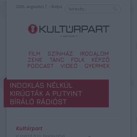
2026. augusztus 7. – Ibolya
FILM
SZÍNHÁZ
IRODALOM
ZENE
TÁNC
FOLK
KÉPZŐ
PODCAST
VIDEÓ
GYERMEK
INDOKLÁS NÉLKÜL
KIRÚGTÁK A PUTYINT
BÍRÁLÓ RÁDIÓST
Kultúrpart
a szerző friss bejegyzései