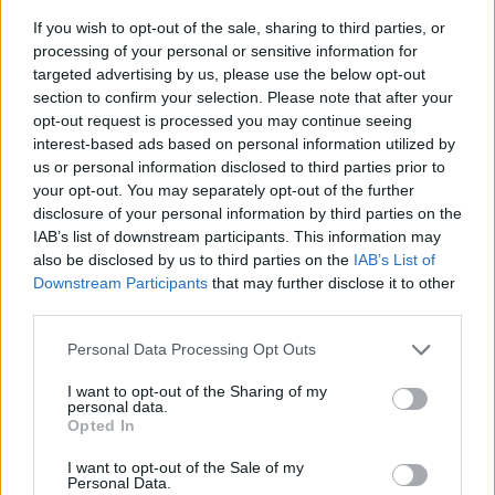
helyezte a többségi tulajdonos.
If you wish to opt-out of the sale, sharing to third parties, or
processing of your personal or sensitive information for
Dmitrij Oreskin ellenzéki politológus szerint
targeted advertising by us, please use the below opt-out
Pavlova kinevezése az Eho Moszkvit célzó
section to confirm your selection. Please note that after your
"finom nyomásgyakorlás" kezdetét jelzi.
opt-out request is processed you may continue seeing
Nyikolaj Szvanidze ellenzéki újságíró a
interest-based ads based on personal information utilized by
Kommerszant FM orosz rádiónak viszont azt
us or personal information disclosed to third parties prior to
mondta, erős politikai nyomásgyakorlást sejt
your opt-out. You may separately opt-out of the further
disclosure of your personal information by third parties on the
a Gazprom-Média részvényesi tanácsának
IAB’s list of downstream participants. This information may
döntése mögött. Szerinte a népszerű rádió
also be disclosed by us to third parties on the
IAB’s List of
műsor tartalmi és politikai irányultságát is
Downstream Participants
that may further disclose it to other
meg akarják változtatni.
third parties.
Vlagyimir Putyin két éve, harmadszori
Please note that this website/app uses one or more Google
Personal Data Processing Opt Outs
elnökké választása előtt élesen bírálta a
services and may gather and store information including but
not limited to your visit or usage behaviour. You may click to
I want to opt-out of the Sharing of my
rádiót és annak főszerkesztőjét, Alekszej
personal data.
grant or deny consent to Google and its third-party tags to
Venyediktovot. Nem sokkal később a
Opted In
use your data for below specified purposes in below Google
főszerkesztő kikerült az Eho Moszkvi
consent section.
I want to opt-out of the Sale of my
igazgatótanácsából. A hatalommal szemben
Personal Data.