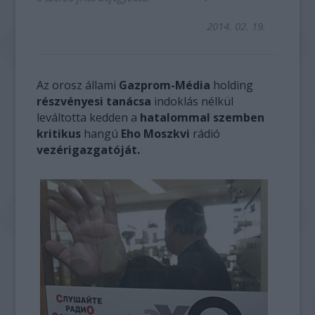
2014. 02. 19.
Az orosz állami
Gazprom-Média
holding
részvényesi tanácsa
indoklás nélkül
leváltotta kedden a
hatalommal szemben
kritikus
hangú
Eho Moszkvi
rádió
vezérigazgatóját.