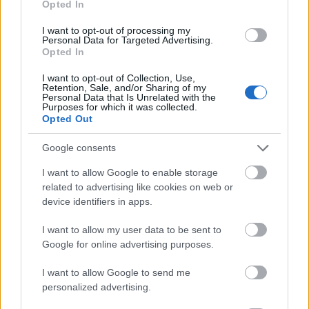
kritikus médium nemrég a szocsi téli olimpiát
Opted In
és a berlini 1936-os nyári játékokat
I want to opt-out of processing my
párhuzamba állító írás miatt vált a politikai
Personal Data for Targeted Advertising.
támadások célpontjává.
Opted In
I want to opt-out of Collection, Use,
Forrás:
MTI
Retention, Sale, and/or Sharing of my
Personal Data that Is Unrelated with the
Purposes for which it was collected.
Opted Out
Google consents
Rádió
Oroszország
Média
Lavór
I want to allow Google to enable storage
related to advertising like cookies on web or
device identifiers in apps.
I want to allow my user data to be sent to
Google for online advertising purposes.
I want to allow Google to send me
SZAVAKKAL FESTENI
personalized advertising.