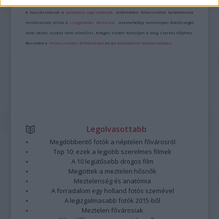
Kommentek:
A hozzászólások a
vonatkozó jogszabályok
értelmében felhasználói tartalomnak
minősülnek, értük a
szolgáltatás technikai
üzemeltetője semmilyen felelősséget
nem vállal, azokat nem ellenőrzi. Kifogás esetén forduljon a blog szerkesztőjéhez.
Részletek a
Felhasználási feltételekben
és az
adatvédelmi tájékoztatóban
.
Legolvasottabb
Megdöbbentő fotók a néptelen fővárosról
Top 10: ezek a legjobb szerelmes filmek
A 10 legütősebb drogos film
Megjöttek a meztelen hősnők
Meztelenség és anatómia
A forradalom egy holland fotós szemével
A legizgalmasabb fotók 2015-ből
Meztelen fővárosiak