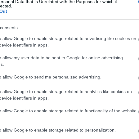
ersonal Data that Is Unrelated with the Purposes for which it
lected.
Out
consents
o allow Google to enable storage related to advertising like cookies on
evice identifiers in apps.
o allow my user data to be sent to Google for online advertising
s.
to allow Google to send me personalized advertising.
Tiger (Fotó: recorder.blog.hu)
o allow Google to enable storage related to analytics like cookies on
tilts (USA) + Gustave Tiger (HU)
evice identifiers in apps.
:00
o allow Google to enable storage related to functionality of the website
irály Utca 46)
o allow Google to enable storage related to personalization.
ás
a Facebook-eseménynél
.