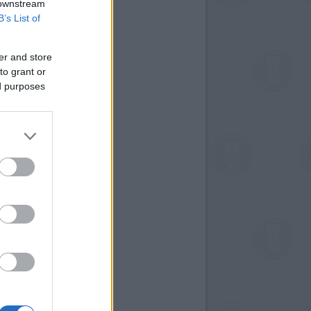
 downstream
B’s List of
er and store
to grant or
ed purposes