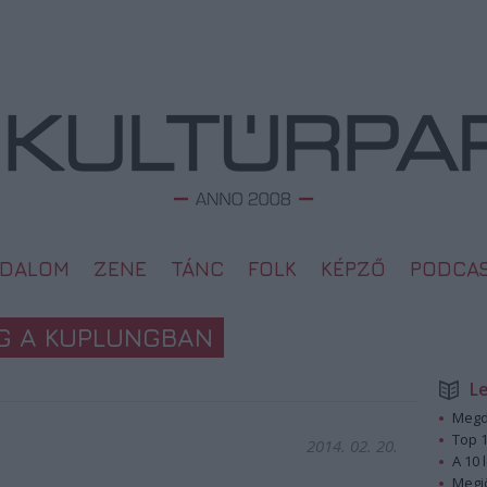
ODALOM
ZENE
TÁNC
FOLK
KÉPZŐ
PODCA
G A KUPLUNGBAN
L
Megd
Top 1
2014. 02. 20.
A 10 
Megj