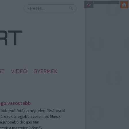
ST
VIDEÓ
GYERMEK
egolvasottabb
öbbentő fotók a néptelen fővárosról
0: ezek a legjobb szerelmes filmek
legütősebb drogos film
öttek a meztelen hősnők