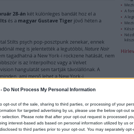
Mezt
A fo
bruár 28-án
két különleges bandát hoz el a
A leg
ilts
és a
magyar Gustave Tiger
jövő héten a
Mezt
Kész
Nézd
készü
stal Stilts psych pop-posztpunk zenekar, ennek
dónál meg is jelentették a legutóbbi,
Nature Noir
Hírle
e sem tagadhatná a New York-i rockzene hatását, nem
öbbször is az Interpolhoz vagy a Velvet
ision hangulatát sem tartják távolállónak. A
 minden, ami menő lehet a New York-i
 -
Do Not Process My Personal Information
to opt-out of the sale, sharing to third parties, or processing of your per
formation for targeted advertising by us, please use the below opt-out s
r selection. Please note that after your opt-out request is processed y
eing interest-based ads based on personal information utilized by us or
disclosed to third parties prior to your opt-out. You may separately opt-