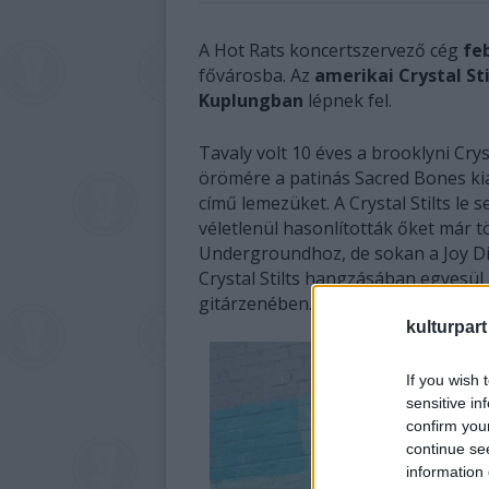
A Hot Rats koncertszervező cég
fe
fővárosba. Az
amerikai Crystal St
Kuplungban
lépnek fel.
Tavaly volt 10 éves a brooklyni Cry
örömére a patinás Sacred Bones kia
című lemezüket. A Crystal Stilts l
véletlenül hasonlították őket már t
Undergroundhoz, de sokan a Joy Div
Crystal Stilts hangzásában egyesül
gitárzenében.
kulturpart
If you wish 
sensitive in
confirm you
continue se
information 