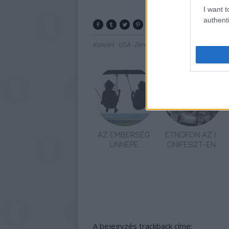
I want t
authenti
Koncert
USA
Zene
Zenekarok
AZ EMBERSÉG
ETNOFON AZ I.
ÜNNEPE
ONIFESZT-EN
A bejegyzés trackback címe: