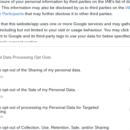
losure of your personal information by third parties on the IAB’s list of
. This information may also be disclosed by us to third parties on the
IA
Participants
that may further disclose it to other third parties.
 that this website/app uses one or more Google services and may gath
including but not limited to your visit or usage behaviour. You may click 
 to Google and its third-party tags to use your data for below specifi
ogle consent section.
l Data Processing Opt Outs
o opt-out of the Sharing of my personal data.
In
o opt-out of the Sale of my Personal Data.
In
tilts (Fotó: pushitmagazine.com)
to opt-out of processing my Personal Data for Targeted
ing.
punk zászlóvivóje. Ahhoz viszont először tényleg
In
en műfaj egyáltalán létezik. A Crystal Stilts előtt
o opt-out of Collection, Use, Retention, Sale, and/or Sharing