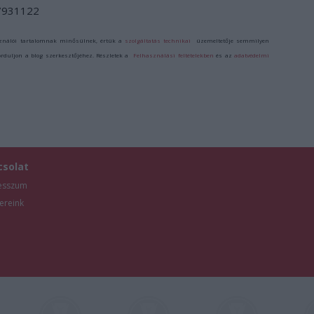
/7931122
ználói tartalomnak minősülnek, értük a
szolgáltatás technikai
üzemeltetője semmilyen
forduljon a blog szerkesztőjéhez. Részletek a
Felhasználási feltételekben
és az
adatvédelmi
csolat
esszum
ereink