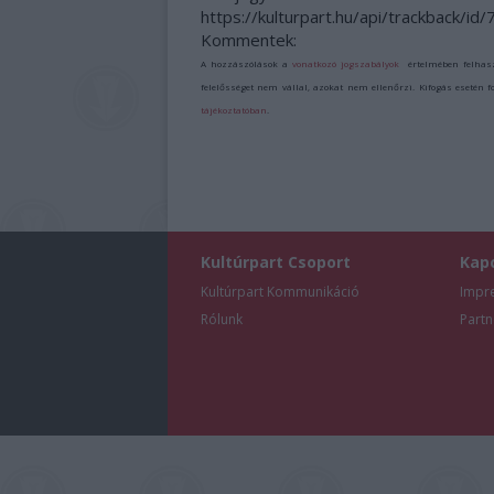
https://kulturpart.hu/api/trackback/id
Kommentek:
A hozzászólások a
vonatkozó jogszabályok
értelmében felhas
felelősséget nem vállal, azokat nem ellenőrzi. Kifogás esetén 
tájékoztatóban
.
Kultúrpart Csoport
Kap
Kultúrpart Kommunikáció
Impr
Rólunk
Partn