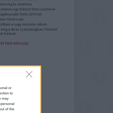
elenség és anatómia
rradalom egy holland fotós szemével
izgalmasabb fotók 2015-ből
elen fővárosiak
ülőben a nagy meztelen album
 meg a 48-as szabadságharc hőseiről
lt fotókat!
vél feliratkozás
sonal or
ection to
ou may
 personal
out of the