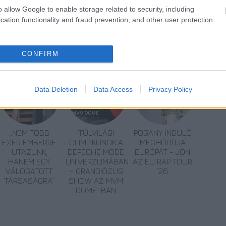
o allow Google to enable storage related to security, including
cation functionality and fraud prevention, and other user protection.
CONFIRM
Data Deletion
Data Access
Privacy Policy
„NEM TÖBB
TÚLVILÁGI
POGÁNY INDULÓ
EZER EMBERRE
OLIMPIKONOK A
MEGHÓDÍTJA
UTAZUNK,
DEPECHE MODE
EURÓPÁT - JÖN
HANEM EGY
UNIVERZUMÁBAN
AZ EU RAP TOUR
VÁLOGATOTT
– GRANDIÓZUS
’26
TÁRSASÁGRA”
SHOW AZ MVM
DOME-BAN