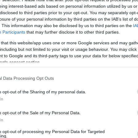
gy megmutassuk a mese egy másik oldalát is, azt,
eing interest-based ads based on personal information utilized by us or
észt annak a kornak a szellemisége, másrészt
disclosed to third parties prior to your opt-out. You may separately opt-
losure of your personal information by third parties on the IAB’s list of
t. Ezért helyeztem épp erre a kiaknázatlan
. This information may also be disclosed by us to third parties on the
IA
t."
Participants
that may further disclose it to other third parties.
 that this website/app uses one or more Google services and may gath
including but not limited to your visit or usage behaviour. You may click 
 to Google and its third-party tags to use your data for below specifi
ogle consent section.
l Data Processing Opt Outs
o opt-out of the Sharing of my personal data.
In
o opt-out of the Sale of my Personal Data.
In
to opt-out of processing my Personal Data for Targeted
ing.