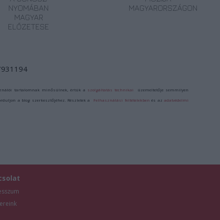
NYOMÁBAN
MAGYARORSZÁGON
MAGYAR
ELŐZETESE
/7931194
ználói tartalomnak minősülnek, értük a
szolgáltatás technikai
üzemeltetője semmilyen
forduljon a blog szerkesztőjéhez. Részletek a
Felhasználási feltételekben
és az
adatvédelmi
csolat
esszum
ereink