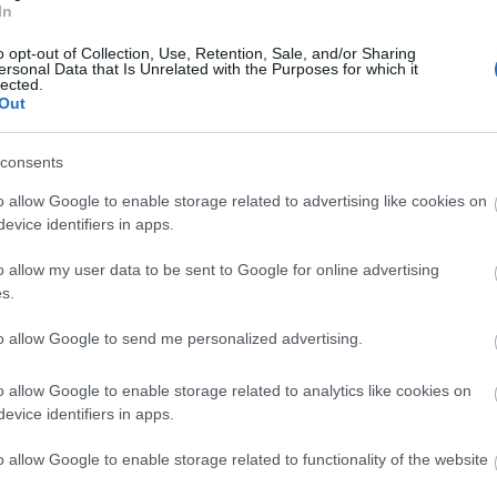
In
o opt-out of Collection, Use, Retention, Sale, and/or Sharing
ersonal Data that Is Unrelated with the Purposes for which it
 öregje, André Dussollier alakítja. „Nagyon büszke
lected.
Out
at játssza a filmben" – mesélte Dussollier. „Ez egy
isszajönni ide, Berlinbe, hiszen itt forgattunk a
consents
o allow Google to enable storage related to advertising like cookies on
selre bízta a rendező. „Megfordult a fejemben, hogy
evice identifiers in apps.
szlán. De aztán rájöttem, hogy a rendező
nozzam az állatot. Ezért a természetes viselkedés
o allow my user data to be sent to Google for online advertising
 hangtónust választottam, ami a terem másik
s.
allóban ropogó tűz mellett is" – magyarázta Vincent
to allow Google to send me personalized advertising.
 mivoltunkra. Jean Cocteau a következő felirattal
o allow Google to enable storage related to analytics like cookies on
evice identifiers in apps.
eki lélekkel kell nézni. Igaza volt" – mondta Léa
o allow Google to enable storage related to functionality of the website
eydoux és Vincent Cassel főszereplésével