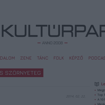
ODALOM
ZENE
TÁNC
FOLK
KÉPZŐ
PODCA
ÉS SZÖRNYETEG
L
Megd
Top 1
2014. 02. 22.
A 10 
Megj