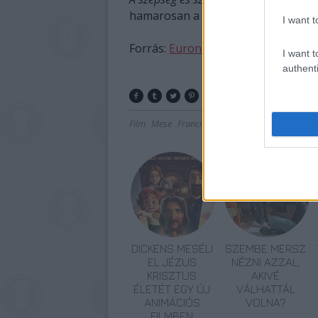
hamarosan a mozikban.
I want t
Forrás:
Euronews
I want t
authenti
Film
Mese
Franciaország
Filmpremier
DICKENS MESÉLI
SZEMBE MERSZ
EL JÉZUS
NÉZNI AZZAL,
KRISZTUS
AKIVÉ
ÉLETÉT EGY ÚJ
VÁLHATTÁL
ANIMÁCIÓS
VOLNA?
FILMBEN