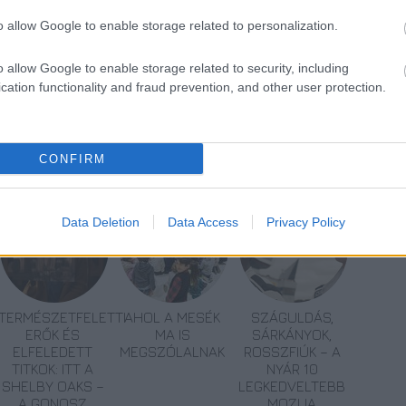
o allow Google to enable storage related to personalization.
o allow Google to enable storage related to security, including
cation functionality and fraud prevention, and other user protection.
CONFIRM
Data Deletion
Data Access
Privacy Policy
TERMÉSZETFELETTI
AHOL A MESÉK
SZÁGULDÁS,
ERŐK ÉS
MA IS
SÁRKÁNYOK,
ELFELEDETT
MEGSZÓLALNAK
ROSSZFIÚK – A
TITKOK: ITT A
NYÁR 10
SHELBY OAKS –
LEGKEDVELTEBB
A GONOSZ
MOZIJA