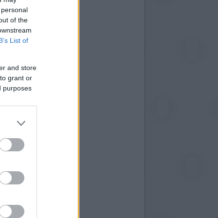
 personal
out of the
 downstream
B’s List of
er and store
to grant or
ed purposes