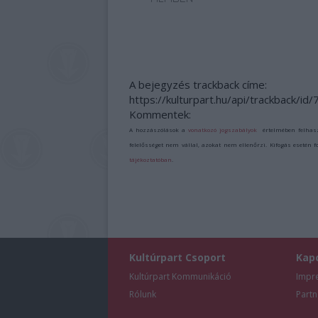
A bejegyzés trackback címe:
https://kulturpart.hu/api/trackback/id
Kommentek:
A hozzászólások a
vonatkozó jogszabályok
értelmében felhas
felelősséget nem vállal, azokat nem ellenőrzi. Kifogás esetén 
tájékoztatóban
.
Kultúrpart Csoport
Kap
Kultúrpart Kommunikáció
Impr
Rólunk
Partn