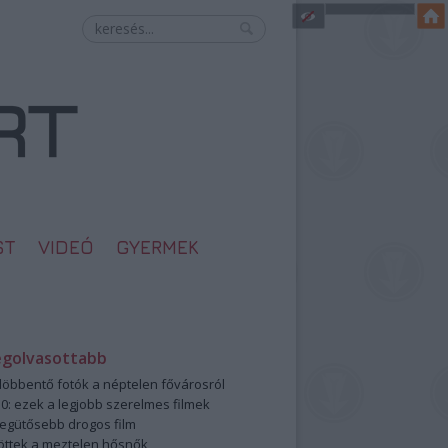
ST
VIDEÓ
GYERMEK
egolvasottabb
öbbentő fotók a néptelen fővárosról
0: ezek a legjobb szerelmes filmek
legütősebb drogos film
öttek a meztelen hősnők