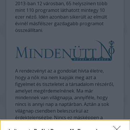
2013-ban 12 városban, 65 helyszínen több
mint 110 programot láthatott mintegy 10
ezer néző. Idén azonban sikerült az elmúlt
évinél másfélszer gazdagabb programot
összeállítani.
A rendezvényt az a gondolat hívta életre,
hogy a nők ma nem kapják meg azt a
figyelmet és tiszteletet a társadalom részéről,
amelyet megérdemelnének. Ma már
mindennek van világnapja, annyiféle, hogy
nincs is annyi nap a naptárban. Aztán a sok
világnap csendben beleszürkül az
érdektelenségbe. Nincs ez másképpen a
nemzetközi nőnappal sem, hiába van több