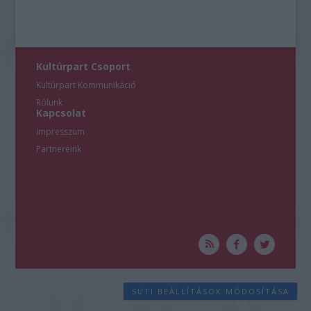
Kultúrpart Csoport
Kultúrpart Kommunikáció
Rólunk
Kapcsolat
Impresszum
Partnereink
SÜTI BEÁLLÍTÁSOK MÓDOSÍTÁSA