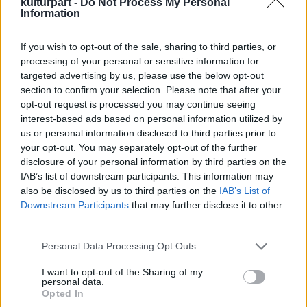
évtizedes hagyománya, ma már alig törődik
kulturpart -
Do Not Process My Personal
Information
vele valaki.
If you wish to opt-out of the sale, sharing to third parties, or
Töltsük meg új tartalommal a Nőnapot! Ne
processing of your personal or sensitive information for
csak egy percig, egy csokor árva hóvirággal,
targeted advertising by us, please use the below opt-out
hanem a figyelmünkkel ünnepeljük
section to confirm your selection. Please note that after your
tehetségüket, tudásukat, szépségüket,
opt-out request is processed you may continue seeing
érzékenységüket, odaadásukat! Legyenek
interest-based ads based on personal information utilized by
legalább néhány napig valóban csak Ők a
us or personal information disclosed to third parties prior to
középpontban!
your opt-out. You may separately opt-out of the further
disclosure of your personal information by third parties on the
A koncerttermek pódiumain női előadók
IAB’s list of downstream participants. This information may
álljanak, a színházak színpadain női sorsokat
also be disclosed by us to third parties on the
IAB’s List of
Downstream Participants
that may further disclose it to other
kövessünk, a galériákban női alkotók műveit
third parties.
lássuk, női történeteket vetítsenek a mozik,
nők valljanak magukról az irodalmi esteken,
Please note that this website/app uses one or more Google
Personal Data Processing Opt Outs
női gondokról szóljanak a
services and may gather and store information including but
pódiumbeszélgetések és a tudományos
not limited to your visit or usage behaviour. You may click to
I want to opt-out of the Sharing of my
personal data.
konferenciák, egyáltalán Minden a Nőkről
grant or deny consent to Google and its third-party tags to
Opted In
szóljon ebben a néhány napban!
use your data for below specified purposes in below Google