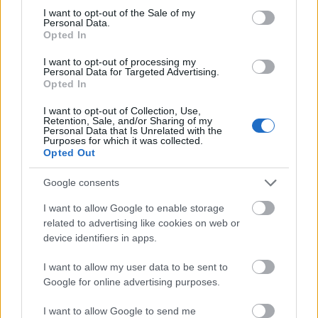
consent section.
I want to opt-out of the Sale of my
Personal Data.
E sokszínű kínálatban mindenki
Opted In
megtalálhatja az őt leginkább érdeklő
programot, eltöprenghet vagy
I want to opt-out of processing my
Personal Data for Targeted Advertising.
elgyönyörködhet a látottakon, s másnap már
Opted In
egy kicsit más szemmel néz majd a nőkre.
Több megértéssel, több tisztelettel és
I want to opt-out of Collection, Use,
Retention, Sale, and/or Sharing of my
sokkal-sokkal több figyelemmel.
Personal Data that Is Unrelated with the
Purposes for which it was collected.
Opted Out
Részletes programért
KATT!
Google consents
I want to allow Google to enable storage
related to advertising like cookies on web or
Programajánló
Nő
Ünnep
Esélyegyenlőség
Lavór
device identifiers in apps.
I want to allow my user data to be sent to
Google for online advertising purposes.
I want to allow Google to send me