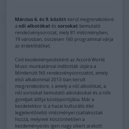
Március 6. és 9. között
kerül megrendezésre
a
női alkotókat
és
sorsokat
bemutató
rendezvénysorozat, mely 81 intézményben,
19 városban, összesen 160 programmal várja
az érdeklődőket.
Civil kezdeményezésként az Accord World
Music munkatársai indították útjára a
Mindenütt Nő rendezvénysorozatot, amely
első alkalommal 2013-ban került
megrendezésre, s amely a női alkotókat, a
női sorsokat bemutató alkotásokat és a nők
gondjait állítja középpontjába. Már a
kezdetekkor is a hazai kulturális élet
legjelentősebb intézményei csatlakoztak
hozzá, melynek köszönhetően a
kezdeményezés igen nagy sikert aratott: