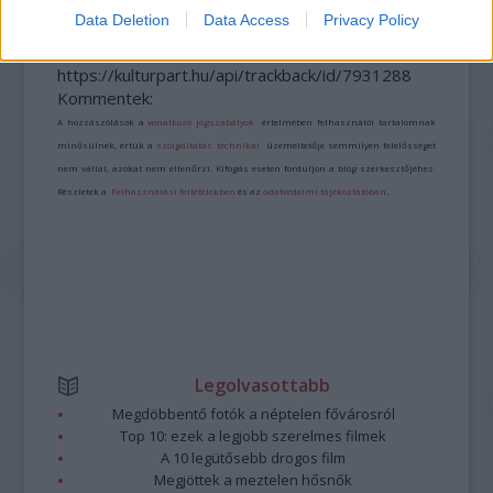
Data Deletion
Data Access
Privacy Policy
A bejegyzés trackback címe:
https://kulturpart.hu/api/trackback/id/7931288
Kommentek:
A hozzászólások a
vonatkozó jogszabályok
értelmében felhasználói tartalomnak
minősülnek, értük a
szolgáltatás technikai
üzemeltetője semmilyen felelősséget
nem vállal, azokat nem ellenőrzi. Kifogás esetén forduljon a blog szerkesztőjéhez.
Részletek a
Felhasználási feltételekben
és az
adatvédelmi tájékoztatóban
.
Legolvasottabb
Megdöbbentő fotók a néptelen fővárosról
Top 10: ezek a legjobb szerelmes filmek
A 10 legütősebb drogos film
Megjöttek a meztelen hősnők