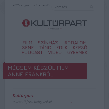
2026. augusztus 8. – László
FILM
SZÍNHÁZ
IRODALOM
ZENE
TÁNC
FOLK
KÉPZŐ
PODCAST
VIDEÓ
GYERMEK
MÉGSEM KÉSZÜL FILM
ANNE FRANKRÓL
Kultúrpart
a szerző friss bejegyzései