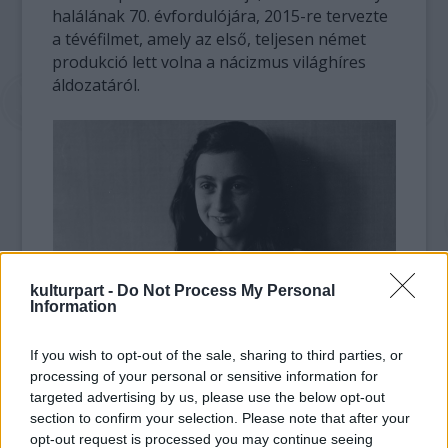
halálának 70. évfordulójára, 2015-re tervezte
a tévéfilmet, amely az első, teljesen német
produkció lett volna a nácizmus világhíres
áldozatáról.
kulturpart -
Do Not Process My Personal
Information
fotó: bubblenews.com
If you wish to opt-out of the sale, sharing to third parties, or
Az Anne Frank Fonds januárban az
processing of your personal or sensitive information for
alapítvánnyal szembeni tiszteletlenséggel
targeted advertising by us, please use the below opt-out
section to confirm your selection. Please note that after your
vádolta a ZDF-et, amely úgymond nem veszi
opt-out request is processed you may continue seeing
figyelembe, hogy az alapítvány már tervez