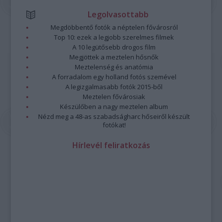
Legolvasottabb
Megdöbbentő fotók a néptelen fővárosról
Top 10: ezek a legjobb szerelmes filmek
A 10 legütősebb drogos film
Megjöttek a meztelen hősnők
Meztelenség és anatómia
A forradalom egy holland fotós szemével
A legizgalmasabb fotók 2015-ből
Meztelen fővárosiak
Készülőben a nagy meztelen album
Nézd meg a 48-as szabadságharc hőseiről készült
fotókat!
Hírlevél feliratkozás