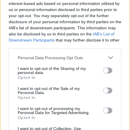
interest-based ads based on personal information utilized by
egy nemzetközi filmes projektet a Frank-
us or personal information disclosed to third parties prior to
családról. A német közszolgálati tévé akkor
your opt-out. You may separately opt-out of the further
azzal érvelt, hogy több tervnek is van hely a
disclosure of your personal information by third parties on the
témával kapcsolatban.
IAB’s list of downstream participants. This information may
also be disclosed by us to third parties on the
IAB’s List of
A Der Spiegel című hetilap akkor úgy értesült,
Downstream Participants
that may further disclose it to other
hogy a filmet Oliver Berben rendezné, a
third parties.
forgatás nyáron kezdődne, a kétrészes
Please note that this website/app uses one or more Google
Personal Data Processing Opt Outs
alkotást a jövő év elején mutatnák be, az
services and may gather and store information including but
iskoláknak pedig ingyen juttatnák el DVD-n.
not limited to your visit or usage behaviour. You may click to
I want to opt-out of the Sharing of my
personal data.
grant or deny consent to Google and its third-party tags to
Opted In
Forrás:
Hír 24
use your data for below specified purposes in below Google
consent section.
I want to opt-out of the Sale of my
Personal Data.
Opted In
I want to opt-out of processing my
Film
Németország
Holokauszt
Tévé
Personal Data for Targeted Advertising.
Opted In
I want to opt-out of Collection, Use,