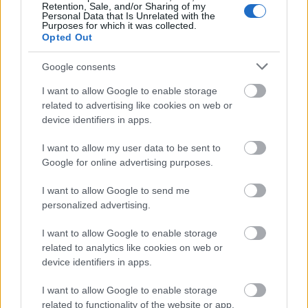
Retention, Sale, and/or Sharing of my
Personal Data that Is Unrelated with the
Purposes for which it was collected.
Opted Out
Google consents
SZEMBE MERSZ NÉZNI AZZAL, AKIVÉ
VÁLHATTÁL VOLNA?
I want to allow Google to enable storage
related to advertising like cookies on web or
device identifiers in apps.
I want to allow my user data to be sent to
Google for online advertising purposes.
I want to allow Google to send me
personalized advertising.
TERMÉSZETFELETTI ERŐK ÉS ELFELEDETT
TITKOK: ITT A SHELBY OAKS – A GONOSZ
I want to allow Google to enable storage
NYOMÁBAN MAGYAR ELŐZETESE
related to analytics like cookies on web or
device identifiers in apps.
I want to allow Google to enable storage
related to functionality of the website or app.