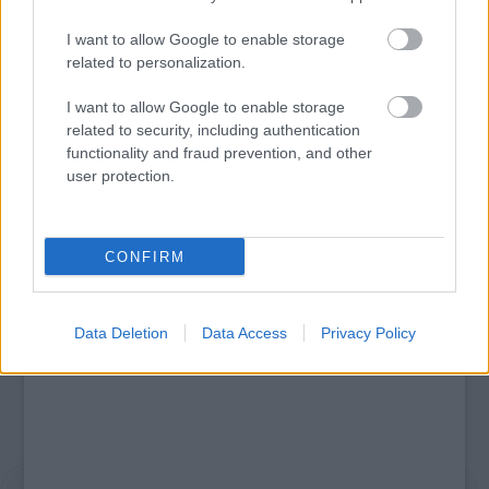
I want to allow Google to enable storage
related to personalization.
SZÁGULDÁS, SÁRKÁNYOK, ROSSZFIÚK – A NYÁR
10 LEGKEDVELTEBB MOZIJA MAGYARORSZÁGON
I want to allow Google to enable storage
related to security, including authentication
functionality and fraud prevention, and other
user protection.
A bejegyzés trackback címe:
https://kulturpart.hu/api/trackback/id/7931424
Kommentek:
CONFIRM
A hozzászólások a
vonatkozó jogszabályok
értelmében felhasználói tartalomnak
minősülnek, értük a
szolgáltatás technikai
üzemeltetője semmilyen felelősséget
nem vállal, azokat nem ellenőrzi. Kifogás esetén forduljon a blog szerkesztőjéhez.
Részletek a
Felhasználási feltételekben
és az
adatvédelmi tájékoztatóban
.
Data Deletion
Data Access
Privacy Policy