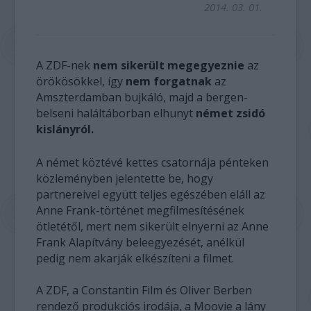
2014. 03. 01.
A ZDF-nek
nem sikerült megegyeznie
az
örökösökkel, így
nem forgatnak
az
Amszterdamban bujkáló, majd a bergen-
belseni haláltáborban elhunyt
német zsidó
kislányról.
A német köztévé kettes csatornája pénteken
közleményben jelentette be, hogy
partnereivel együtt teljes egészében eláll az
Anne Frank-történet megfilmesítésének
ötletétől, mert nem sikerült elnyerni az Anne
Frank Alapítvány beleegyezését, anélkül
pedig nem akarják elkészíteni a filmet.
A ZDF, a Constantin Film és Oliver Berben
rendező produkciós irodája, a Moovie a lány