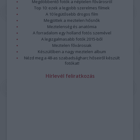
Megdöbbentő fotók a néptelen fővárosról
Top 10: ezek a legjobb szerelmes filmek
A 10 legütősebb drogos film
Megjöttek a meztelen hősnők
Meztelenség és anatómia
A forradalom egy holland fotós szemével
A legizgalmasabb fotók 2015-ből
Meztelen fővárosiak
Készülőben a nagy meztelen album
Nézd meg a 48-as szabadságharc hőseiről készült
fotókat!
Hírlevél feliratkozás