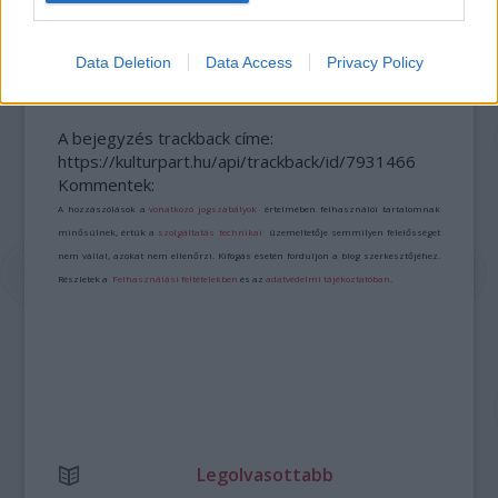
BLUE HERON: MAGYAR KÖZREMŰKÖDÉSSEL
KÉSZÜLT FILM LETT A LEGJOBB ELSŐFILM
LOCARNÓBAN
Data Deletion
Data Access
Privacy Policy
A bejegyzés trackback címe:
https://kulturpart.hu/api/trackback/id/7931466
Kommentek:
A hozzászólások a
vonatkozó jogszabályok
értelmében felhasználói tartalomnak
minősülnek, értük a
szolgáltatás technikai
üzemeltetője semmilyen felelősséget
nem vállal, azokat nem ellenőrzi. Kifogás esetén forduljon a blog szerkesztőjéhez.
Részletek a
Felhasználási feltételekben
és az
adatvédelmi tájékoztatóban
.
Legolvasottabb