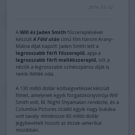
2014. 03. 02.
A
Will és Jaden Smith
főszereplésével
készült
A Föld után
című film három Arany-
Málna díjat kapott: Jaden Smith lett a
legrosszabb férfi főszereplő
, apja a
legrosszabb férfi mellékszereplő
, sőt a
nézők a legrosszabb színészpáros díját is
nekik ítélték oda.
A 130 millió dollár költségvetéssel készült
filmet, amelynek egyik forgatókönyvírója Will
Smith volt, M. Night Shyamalan rendezte, és a
Columbia Pictures stúdió egyik nagy bukása
volt tavaly: mindössze 60 millió dollár
jegybevételt hozott az észak-amerikai
mozikban.