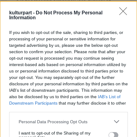
A legpocsékabb filmeknek járó díjakról az
Arany Málna Alapítvány mintegy 800 tagja
kulturpart -
Do Not Process My Personal
dönt nyolc kategóriában, a kilencedik
Information
kategóriát - a legrosszabb színészpárosét - a
Rotten Tomatoes filmes honlap olvasóinak
If you wish to opt-out of the sale, sharing to third parties, or
szavazatai alapján ítélik oda az Oscar-díj
processing of your personal or sensitive information for
ellenpontjaként. A díj egy golflabda-
targeted advertising by us, please use the below opt-out
nagyságú, szuper 8-as filmtekercsre
section to confirm your selection. Please note that after your
helyezett, aranysárgára festett málnaszem.
opt-out request is processed you may continue seeing
interest-based ads based on personal information utilized by
A díjazottak ritkán mennek el az ünnepélyes
us or personal information disclosed to third parties prior to
your opt-out. You may separately opt-out of the further
díjkiosztóra, bár Sandra Bullock 2010-ben
disclosure of your personal information by third parties on the
megjelent a díjátadón, hogy átvegye a
IAB’s list of downstream participants. This information may
legpocsékabb női alakítás és a legrosszabb
also be disclosed by us to third parties on the
IAB’s List of
színészpáros díját az Ő a megoldás című
Downstream Participants
that may further disclose it to other
filmben nyújtott alakításáért. Igaz másnap
third parties.
Bullock Oscar-díjat kapott A szív bajnokai
című filmben játszott szerepéért. Adam
Please note that this website/app uses one or more Google
Personal Data Processing Opt Outs
services and may gather and store information including but
Sandler, aki pályafutása során már több mint
not limited to your visit or usage behaviour. You may click to
I want to opt-out of the Sharing of my
20 citromdíjat zsebelt be, szombaton üres