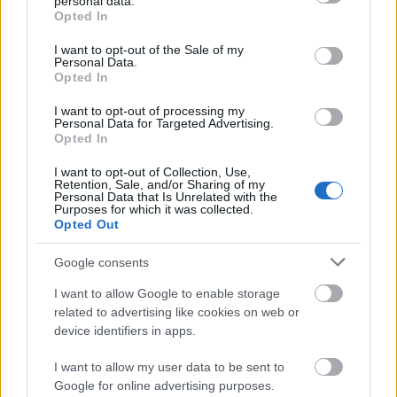
personal data.
grant or deny consent to Google and its third-party tags to
kézzel távozott, a Nagyfiúk 2. vígjáték
Opted In
use your data for below specified purposes in below Google
főszerepéért kapott jelölése idén nem
consent section.
I want to opt-out of the Sale of my
változott díjjá. A legrosszabb női alakítás díját
Personal Data.
idén Tyler Perry vehette át az A Madea
Opted In
Christmas című filmben játszott szerepéért, a
I want to opt-out of processing my
legpocsékabb női mellékszereplő Kim
Personal Data for Targeted Advertising.
Kardashian lett Perry Temptation című
Opted In
filmjében nyújtott alakításáért.
I want to opt-out of Collection, Use,
Retention, Sale, and/or Sharing of my
Forrás:
MTI
Personal Data that Is Unrelated with the
Purposes for which it was collected.
Opted Out
Google consents
Film
Los Angeles
Díj
Hollywoodi filmipar
I want to allow Google to enable storage
related to advertising like cookies on web or
device identifiers in apps.
I want to allow my user data to be sent to
Google for online advertising purposes.