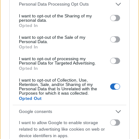
Please note that this website/app uses one or more Google
Personal Data Processing Opt Outs
services and may gather and store information including but
not limited to your visit or usage behaviour. You may click to
I want to opt-out of the Sharing of my
Politika
Ázsia
Internet
Lavór
personal data.
grant or deny consent to Google and its third-party tags to
Opted In
use your data for below specified purposes in below Google
consent section.
I want to opt-out of the Sale of my
Personal Data.
Opted In
I want to opt-out of processing my
Personal Data for Targeted Advertising.
Opted In
„AZ EMBERT EMBERRÉ TETTE…” – VASÁRNAP
I want to opt-out of Collection, Use,
ZÁRT A DOMBOS FEST
Retention, Sale, and/or Sharing of my
Personal Data that Is Unrelated with the
Purposes for which it was collected.
Opted Out
Google consents
I want to allow Google to enable storage
related to advertising like cookies on web or
device identifiers in apps.
BÉRLETTEL A ZENEAKADÉMIÁRA