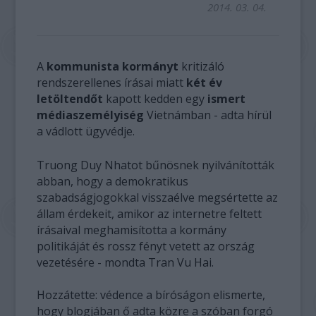
2014. 03. 04.
A
kommunista kormányt
kritizáló
rendszerellenes írásai miatt
két év
letöltendőt
kapott kedden egy
ismert
médiaszemélyiség
Vietnámban - adta hírül
a vádlott ügyvédje.
Truong Duy Nhatot bűnösnek nyilvánították
abban, hogy a demokratikus
szabadságjogokkal visszaélve megsértette az
állam érdekeit, amikor az internetre feltett
írásaival meghamisította a kormány
politikáját és rossz fényt vetett az ország
vezetésére - mondta Tran Vu Hai.
Hozzátette: védence a bíróságon elismerte,
hogy blogjában ő adta közre a szóban forgó