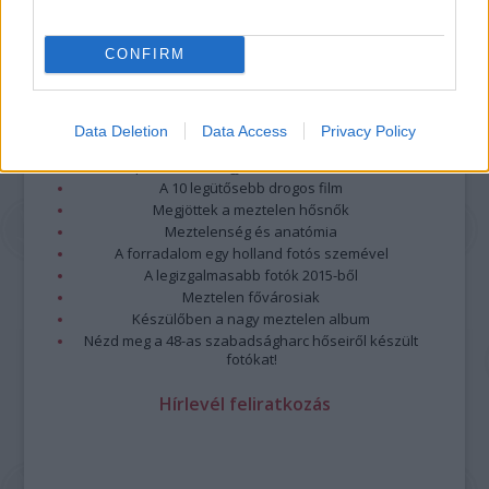
CONFIRM
Legolvasottabb
Data Deletion
Data Access
Privacy Policy
Megdöbbentő fotók a néptelen fővárosról
Top 10: ezek a legjobb szerelmes filmek
A 10 legütősebb drogos film
Megjöttek a meztelen hősnők
Meztelenség és anatómia
A forradalom egy holland fotós szemével
A legizgalmasabb fotók 2015-ből
Meztelen fővárosiak
Készülőben a nagy meztelen album
Nézd meg a 48-as szabadságharc hőseiről készült
fotókat!
Hírlevél feliratkozás