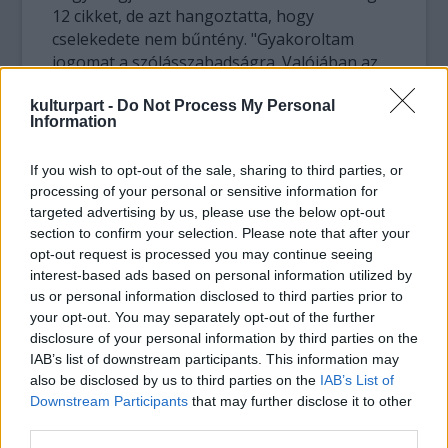
12 cikket, de azt hangoztatta, hogy
cselekedete nem bűntény. "Gyakoroltam
jogomat a szólásszabadságra. Valójában az
államot és érdekeit védtem" - idézte Nhat
kulturpart -
Do Not Process My Personal
szavait az ügyvéd. A félnapos pert a közép-
Information
vietnami Danangban tartották, ahol Nhat él.
If you wish to opt-out of the sale, sharing to third parties, or
Az ötvenéves férfit tavaly májusban vették
processing of your personal or sensitive information for
őrizetbe, egy hónappal azután, hogy
targeted advertising by us, please use the below opt-out
lemondásra szólította fel Nguyen Phu Trong
section to confirm your selection. Please note that after your
pártfőtitkárt és Nguyen Tan Dung
opt-out request is processed you may continue seeing
kormányfőt. Azzal vádolta őket, hogy
interest-based ads based on personal information utilized by
felelősek az országban kialakult politikai
us or personal information disclosed to third parties prior to
káoszért, az egyre mélyülő gazdasági
your opt-out. You may separately opt-out of the further
válságért, valamint azért, mert nem tudtak
disclosure of your personal information by third parties on the
szembeszállni a növekvő korrupcióval.
IAB’s list of downstream participants. This information may
also be disclosed by us to third parties on the
IAB’s List of
Downstream Participants
that may further disclose it to other
Forrás:
Hirado.hu
third parties.