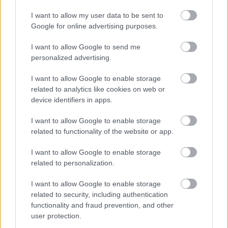
I want to allow my user data to be sent to
Google for online advertising purposes.
I want to allow Google to send me
personalized advertising.
I want to allow Google to enable storage
HATÁRTALANUL A FITOS DEZSŐ TÁRSULATTAL
related to analytics like cookies on web or
device identifiers in apps.
I want to allow Google to enable storage
A bejegyzés trackback címe:
related to functionality of the website or app.
https://kulturpart.hu/api/trackback/id/7931534
Kommentek:
I want to allow Google to enable storage
A hozzászólások a
vonatkozó jogszabályok
értelmében felhasználói tartalomnak
related to personalization.
minősülnek, értük a
szolgáltatás technikai
üzemeltetője semmilyen felelősséget
nem vállal, azokat nem ellenőrzi. Kifogás esetén forduljon a blog szerkesztőjéhez.
I want to allow Google to enable storage
Részletek a
Felhasználási feltételekben
és az
adatvédelmi tájékoztatóban
.
related to security, including authentication
functionality and fraud prevention, and other
user protection.