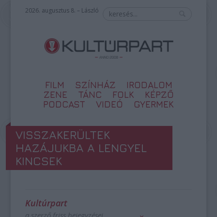
2026. augusztus 8. – László
FILM
SZÍNHÁZ
IRODALOM
ZENE
TÁNC
FOLK
KÉPZŐ
PODCAST
VIDEÓ
GYERMEK
VISSZAKERÜLTEK
HAZÁJUKBA A LENGYEL
KINCSEK
Kultúrpart
a szerző friss bejegyzései