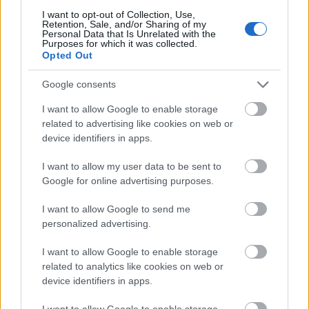
Németországban és az Egyesült Államokban.
I want to opt-out of Collection, Use,
Lengyel diplomaták és művészettörténészek
Retention, Sale, and/or Sharing of my
kutatták fel azokat (a varsói
Personal Data that Is Unrelated with the
Purposes for which it was collected.
külügyminisztériumban működik egy ilyen
Opted Out
csapat).
Google consents
Nem világos, hogy a most visszaszerzett
I want to allow Google to enable storage
gyűjtemény milyen módon került az egyik
related to advertising like cookies on web or
latin-amerikai országba (a lengyel diplomaták
device identifiers in apps.
nem árulták el, hogy melyik országban
találták meg), csak az biztos, hogy több
I want to allow my user data to be sent to
hónapig tartottak a visszaszolgáltatás
Google for online advertising purposes.
ügyében folyó tárgyalások.
I want to allow Google to send me
A második világháborúban Lengyelországból
personalized advertising.
elrabolt műkincsek listáján csaknem 63 ezer
I want to allow Google to enable storage
tétel szerepel. Eltűntként tartják nyilván
related to analytics like cookies on web or
egyebek között lengyel festők csaknem 7
device identifiers in apps.
ezer képét (köztük vannak Gierymski,
Matejko, Malczewski és mások alkotásai) és 7
I want to allow Google to enable storage