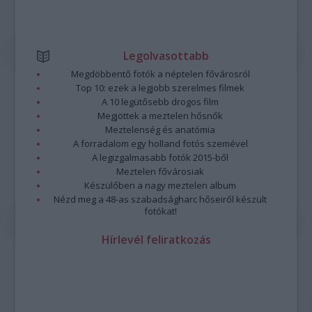
Legolvasottabb
Megdöbbentő fotók a néptelen fővárosról
Top 10: ezek a legjobb szerelmes filmek
A 10 legütősebb drogos film
Megjöttek a meztelen hősnők
Meztelenség és anatómia
A forradalom egy holland fotós szemével
A legizgalmasabb fotók 2015-ből
Meztelen fővárosiak
Készülőben a nagy meztelen album
Nézd meg a 48-as szabadságharc hőseiről készült
fotókat!
Hírlevél feliratkozás