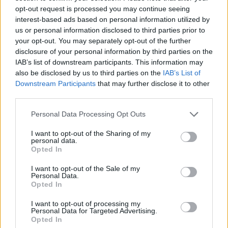
a kastélyt és magukkal vitték a műkincsek
opt-out request is processed you may continue seeing
egy részét. Mielőtt Fischhornt az amerikai
interest-based ads based on personal information utilized by
csapatok elfoglalták volna, a gyűjteményt a
us or personal information disclosed to third parties prior to
your opt-out. You may separately opt-out of the further
környékbeli osztrák lakosok is fosztogatták.
disclosure of your personal information by third parties on the
Loptak belőle svájci és bécsi antikváriusok,
IAB’s list of downstream participants. This information may
később pedig az amerikai katonák is vittek
also be disclosed by us to third parties on the
IAB’s List of
néhány darabot "emlékbe".
Downstream Participants
that may further disclose it to other
third parties.
1946 tavaszán egy ausztriai fogolytáborban
raboskodó lengyel tisztnek, Bohdan
Please note that this website/app uses one or more Google
Personal Data Processing Opt Outs
services and may gather and store information including but
Urbanowicznak köszönhetően a műkincsek
not limited to your visit or usage behaviour. You may click to
I want to opt-out of the Sharing of my
egy részét sikerült visszaszerezni. 12 vagon
personal data.
grant or deny consent to Google and its third-party tags to
vitte vissza a festményeket, bútorokat,
Opted In
use your data for below specified purposes in below Google
szőnyegeket, szobrokat és porcelánt
consent section.
I want to opt-out of the Sale of my
Lengyelországba.
Personal Data.
Opted In
A Nemzeti Múzeumból elrabolt műkincsek
I want to opt-out of processing my
csaknem 70 évig különböző országokban
Personal Data for Targeted Advertising.
lappangtak, köztük Ausztriában, Svájcban,
Opted In