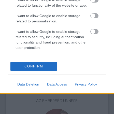
és fél ezer külföldi művész vásznait, köztük
related to functionality of the website or app.
olyan mesterekéit, mint Rubens, Rembrandt
vagy Dürer.
I want to allow Google to enable storage
related to personalization.
Forrás:
MTI
I want to allow Google to enable storage
related to security, including authentication
functionality and fraud prevention, and other
user protection.
Lengyelország
Rajz
II. Világháború
Képző
CONFIRM
Data Deletion
Data Access
Privacy Policy
AZ EMBERSÉG ÜNNEPE