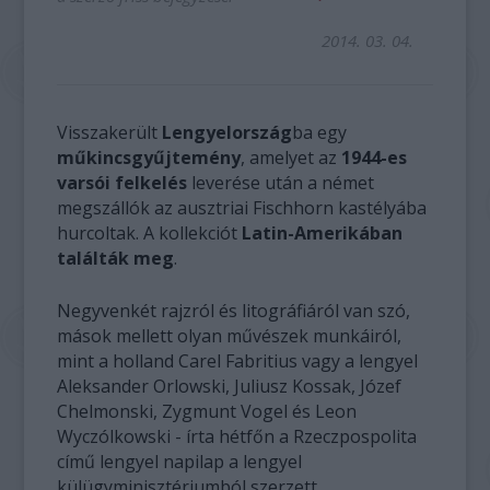
2014. 03. 04.
Visszakerült
Lengyelország
ba egy
műkincsgyűjtemény
, amelyet az
1944-es
varsói felkelés
leverése után a német
megszállók az ausztriai Fischhorn kastélyába
hurcoltak. A kollekciót
Latin-Amerikában
találták meg
.
Negyvenkét rajzról és litográfiáról van szó,
mások mellett olyan művészek munkáiról,
mint a holland Carel Fabritius vagy a lengyel
Aleksander Orlowski, Juliusz Kossak, Józef
Chelmonski, Zygmunt Vogel és Leon
Wyczólkowski - írta hétfőn a Rzeczpospolita
című lengyel napilap a lengyel
külügyminisztériumból szerzett