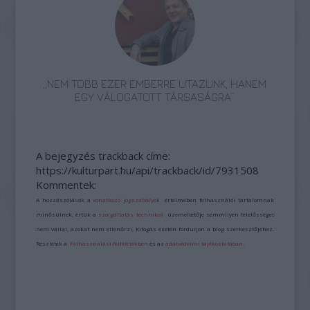
„NEM TÖBB EZER EMBERRE UTAZUNK, HANEM
EGY VÁLOGATOTT TÁRSASÁGRA”
A bejegyzés trackback címe:
https://kulturpart.hu/api/trackback/id/7931508
Kommentek:
A hozzászólások a
vonatkozó jogszabályok
értelmében felhasználói tartalomnak
minősülnek, értük a
szolgáltatás technikai
üzemeltetője semmilyen felelősséget
nem vállal, azokat nem ellenőrzi. Kifogás esetén forduljon a blog szerkesztőjéhez.
Részletek a
Felhasználási feltételekben
és az
adatvédelmi tájékoztatóban
.