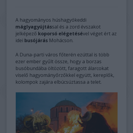
A hagyományos húshagyókeddi
máglyagyújtás
sal és a zord évszakot
jelképező
koporsó elégetésé
vel véget ért az
idei
busójárás
Mohácson.
A Duna-parti város főterén ezúttal is több
ezer ember gyűlt össze, hogy a borzas
busóbundába öltözött, faragott álarcokat
viselő hagyományőrzőkkel együtt, kereplők,
kolompok zajára elbúcsúztassa a telet.