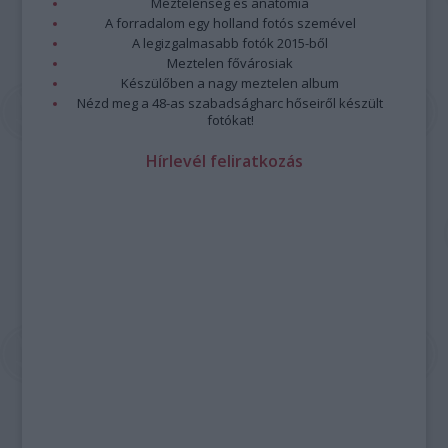
Meztelenség és anatómia
A forradalom egy holland fotós szemével
A legizgalmasabb fotók 2015-ből
Meztelen fővárosiak
Készülőben a nagy meztelen album
Nézd meg a 48-as szabadságharc hőseiről készült
fotókat!
Hírlevél feliratkozás