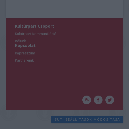
Kultúrpart Csoport
Kultúrpart Kommunikáció
Rólunk
Kapcsolat
Impresszum
Partnereink
SÜTI BEÁLLÍTÁSOK MÓDOSÍTÁSA