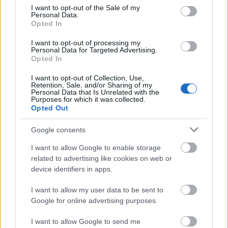
consent section.
I want to opt-out of the Sale of my
Personal Data.
Opted In
MTI Fotó: Sóki Tamás
I want to opt-out of processing my
Personal Data for Targeted Advertising.
Opted In
Hegedűs Emese hozzátette: a tavaly év végén
megnyílt Busóudvar kiállításán azok is
I want to opt-out of Collection, Use,
Retention, Sale, and/or Sharing of my
megismerkedhetnek a nemzetközi hírű
Personal Data that Is Unrelated with the
Purposes for which it was collected.
fesztivállal, akik nem annak idején, hanem az
Opted Out
év más időszakában érkeznek Mohácsra, a
város pedig nemcsak a népszokásra, hanem
Google consents
a www.mohacs.hu oldalon olvasható más
nagy rendezvényeire is várja a látogatókat.
I want to allow Google to enable storage
related to advertising like cookies on web or
device identifiers in apps.
Mohács messze földön híres farsangi
fesztiválját egy 1783-as feljegyzés említi
I want to allow my user data to be sent to
először. A legenda szerint a helyi sokácok
Google for online advertising purposes.
furfangos ősei a török megszállás elől a
Duna túlsó partján lévő Mohács-szigetre
I want to allow Google to send me