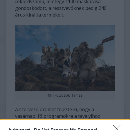
rekordszámú, mintegy 1100 maskarása
gondoskodott, a résztvevőknek pedig 240
árus kínálta termékeit.
MTI Fotó: Sóki Tamás
A szervező örömét fejezte ki, hogy a
vasárnapi fő programokra a tavalyihoz
hasonlóan mintegy 70-80 ezren voltak
kíváncsiak, megjegyezte ugyanakkor: a Duna-