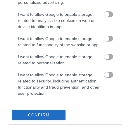
menekültek. Álruhákat öltve tértek vissza a
personalized advertising.
folyón átkelve és rajtaütöttek a babonás
törökökön, akik az ijesztő maskarásoktól
I want to allow Google to enable storage
megrémülve fejvesztve menekültek a
related to analytics like cookies on web or
device identifiers in apps.
városból.
I want to allow Google to enable storage
Forrás:
Hirado.hu
related to functionality of the website or app.
I want to allow Google to enable storage
related to personalization.
Fesztivál
Tél
Folk
Farsang
Hagyomány
I want to allow Google to enable storage
related to security, including authentication
functionality and fraud prevention, and other
user protection.
CONFIRM
TRADÍCIÓ ÉS ELEGANCIA TALÁLKOZÁSA –