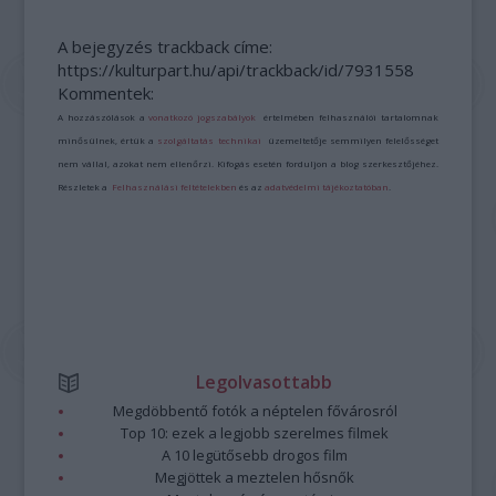
A bejegyzés trackback címe:
https://kulturpart.hu/api/trackback/id/7931558
Kommentek:
A hozzászólások a
vonatkozó jogszabályok
értelmében felhasználói tartalomnak
minősülnek, értük a
szolgáltatás technikai
üzemeltetője semmilyen felelősséget
nem vállal, azokat nem ellenőrzi. Kifogás esetén forduljon a blog szerkesztőjéhez.
Részletek a
Felhasználási feltételekben
és az
adatvédelmi tájékoztatóban
.
Legolvasottabb
Megdöbbentő fotók a néptelen fővárosról
Top 10: ezek a legjobb szerelmes filmek
A 10 legütősebb drogos film
Megjöttek a meztelen hősnők