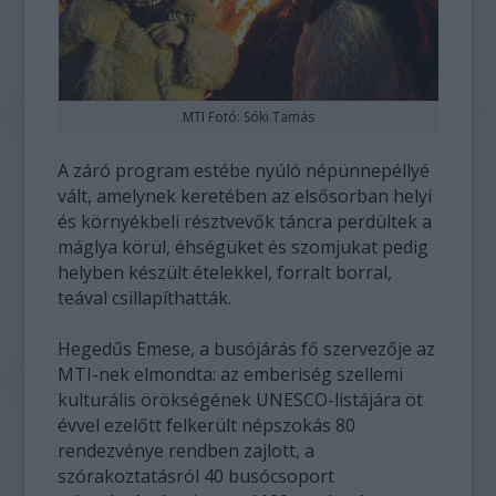
MTI Fotó: Sóki Tamás
A záró program estébe nyúló népünnepéllyé
vált, amelynek keretében az elsősorban helyi
és környékbeli résztvevők táncra perdültek a
máglya körül, éhségüket és szomjukat pedig
helyben készült ételekkel, forralt borral,
teával csillapíthatták.
Hegedűs Emese, a busójárás fő szervezője az
MTI-nek elmondta: az emberiség szellemi
kulturális örökségének UNESCO-listájára öt
évvel ezelőtt felkerült népszokás 80
rendezvénye rendben zajlott, a
szórakoztatásról 40 busócsoport