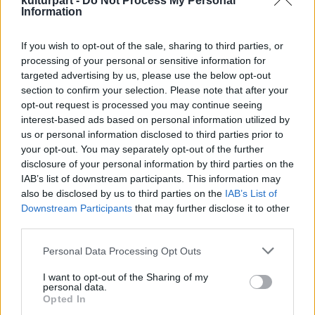
kulturpart -
Do Not Process My Personal
Information
parti város ennél több embert szinte már
képtelen lenne vendégül látni.
If you wish to opt-out of the sale, sharing to third parties, or
processing of your personal or sensitive information for
Kitért arra: bár a mohácsiak azt tartják, hogy
targeted advertising by us, please use the below opt-out
a busójárás keddi napja az övék, akkor van az
section to confirm your selection. Please note that after your
ő farsangjuk, de a szombaton és vasárnap
opt-out request is processed you may continue seeing
tapasztalható tumultus miatt újabban sok
interest-based ads based on personal information utilized by
turista erre a napra időzíti a látogatását.
us or personal information disclosed to third parties prior to
Példaként hozta fel, hogy a fesztivál záró
your opt-out. You may separately opt-out of the further
programjainak megtekintésére idén több
disclosure of your personal information by third parties on the
vidéki iskolás csoport is érkezett.
IAB’s list of downstream participants. This information may
also be disclosed by us to third parties on the
IAB’s List of
Downstream Participants
that may further disclose it to other
third parties.
Please note that this website/app uses one or more Google
Personal Data Processing Opt Outs
services and may gather and store information including but
not limited to your visit or usage behaviour. You may click to
I want to opt-out of the Sharing of my
personal data.
grant or deny consent to Google and its third-party tags to
Opted In
use your data for below specified purposes in below Google