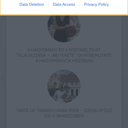
ÁTADTÁK A KIS FEKETE PÁLYÁZAT DÍJAIT
Data Deletion
Data Access
Privacy Policy
A HAGYOMÁNY ÉS A KORTÁRS DIVAT
TALÁLKOZÁSA – „KIS FEKETE” DIVATBEMUTATÓ
A HAGYOMÁNYOK HÁZÁBAN
TASTE OF TRANSYLVANIA 2026 – SZÉKELYFÖLD
ÍZEI A SKANZENBEN