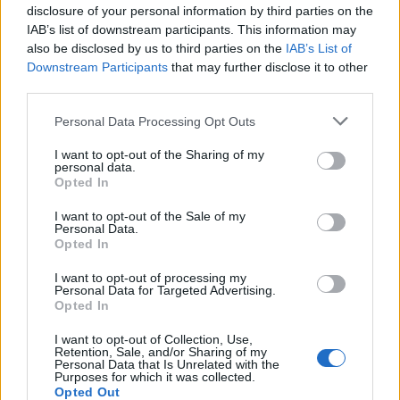
disclosure of your personal information by third parties on the
IAB’s list of downstream participants. This information may
also be disclosed by us to third parties on the
IAB’s List of
Bhupinder Singh Chaggar Pt. Sharda Sahai-
Downstream Participants
that may further disclose it to other
third parties.
nek a Benares tabla Gharana
nagymesterének egyik legkitűnőbb
Please note that this website/app uses one or more Google
Personal Data Processing Opt Outs
tanítványa. Több évtizednyi gyakorlással és
services and may gather and store information including but
koncertezéssel nemcsak Európa, de India
not limited to your visit or usage behaviour. You may click to
I want to opt-out of the Sharing of my
personal data.
egyik elismert tabla szólistája lett. Az elmúlt
grant or deny consent to Google and its third-party tags to
Opted In
évtizedekben progresszív zenei
use your data for below specified purposes in below Google
elkötelezettségét bizonyítva a klasszikus
consent section.
I want to opt-out of the Sale of my
Personal Data.
koncertek mellett számos nagyszerű dzsessz
Opted In
és világzenei formációban is szerepelt. Szóló
tablajátékával meghívást kapott a
I want to opt-out of processing my
Personal Data for Targeted Advertising.
legnagyobb Angliai indiai klasszikus zenei
Opted In
fesztiválra, a Darbarra, ami azért is
kitüntetés, mert ott jellemzően az indiai
I want to opt-out of Collection, Use,
Retention, Sale, and/or Sharing of my
klasszikus zene idősebb, Indiában
Personal Data that Is Unrelated with the
nevelkedett generációja mutathatja meg
Purposes for which it was collected.
Opted Out
tudását.