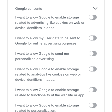
Az Indiai Klasszikus Zene Mesterei XV.
Google consents
Roopa Panesar - Szitár
I want to allow Google to enable storage
Bhupinder Singh Chaggar - Tabla
related to advertising like cookies on web or
device identifiers in apps.
Helyszín: Trafó Nagyterem
I want to allow my user data to be sent to
Időpont: március 8. 20:00
Google for online advertising purposes.
További információk és jegyvásárlás
itt
.
I want to allow Google to send me
personalized advertising.
I want to allow Google to enable storage
related to analytics like cookies on web or
Koncert
Zene
India
Fiatalok
Trafó
device identifiers in apps.
I want to allow Google to enable storage
related to functionality of the website or app.
I want to allow Google to enable storage
related to personalization.