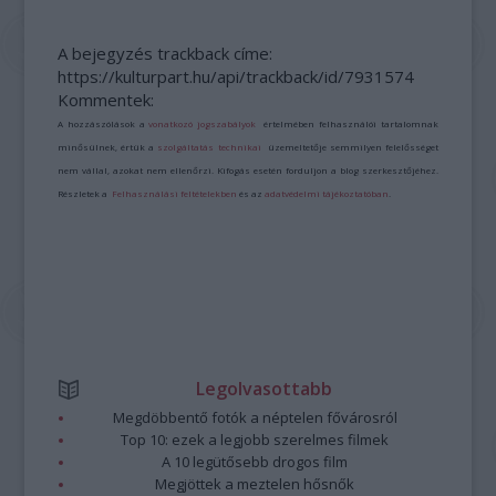
A bejegyzés trackback címe:
https://kulturpart.hu/api/trackback/id/7931574
Kommentek:
A hozzászólások a
vonatkozó jogszabályok
értelmében felhasználói tartalomnak
minősülnek, értük a
szolgáltatás technikai
üzemeltetője semmilyen felelősséget
nem vállal, azokat nem ellenőrzi. Kifogás esetén forduljon a blog szerkesztőjéhez.
Részletek a
Felhasználási feltételekben
és az
adatvédelmi tájékoztatóban
.
Legolvasottabb
Megdöbbentő fotók a néptelen fővárosról
Top 10: ezek a legjobb szerelmes filmek
A 10 legütősebb drogos film
Megjöttek a meztelen hősnők