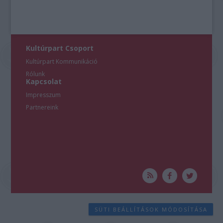
Kultúrpart Csoport
Kultúrpart Kommunikáció
Rólunk
Kapcsolat
Impresszum
Partnereink
SÜTI BEÁLLÍTÁSOK MÓDOSÍTÁSA