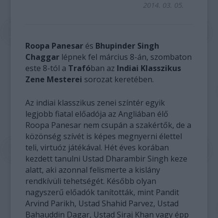
2014. 03. 05.
Roopa Panesar
és
Bhupinder Singh
Chaggar
lépnek fel március 8-án, szombaton
este 8-tól a
Trafó
ban az
Indiai Klasszikus
Zene Mesterei
sorozat keretében.
Az indiai klasszikus zenei színtér egyik
legjobb fiatal előadója az Angliában élő
Roopa Panesar nem csupán a szakértők, de a
közönség szívét is képes megnyerni élettel
teli, virtuóz játékával. Hét éves korában
kezdett tanulni Ustad Dharambir Singh keze
alatt, aki azonnal felismerte a kislány
rendkívüli tehetségét. Később olyan
nagyszerű előadók tanították, mint Pandit
Arvind Parikh, Ustad Shahid Parvez, Ustad
Bahauddin Dagar, Ustad Siraj Khan vagy épp