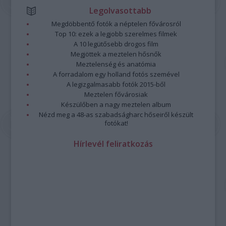
Legolvasottabb
Megdöbbentő fotók a néptelen fővárosról
Top 10: ezek a legjobb szerelmes filmek
A 10 legütősebb drogos film
Megjöttek a meztelen hősnők
Meztelenség és anatómia
A forradalom egy holland fotós szemével
A legizgalmasabb fotók 2015-ből
Meztelen fővárosiak
Készülőben a nagy meztelen album
Nézd meg a 48-as szabadságharc hőseiről készült
fotókat!
Hírlevél feliratkozás