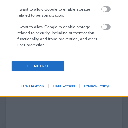
I want to allow Google to enable storage
related to personalization.
MUCSI ZOLTÁN VISSZATÉR – EGY ÉLETEM
STAND UP EST
I want to allow Google to enable storage
related to security, including authentication
functionality and fraud prevention, and other
user protection.
A bejegyzés trackback címe:
https://kulturpart.hu/api/trackback/id/7931598
Kommentek:
CONFIRM
A hozzászólások a
vonatkozó jogszabályok
értelmében felhasználói tartalomnak
minősülnek, értük a
szolgáltatás technikai
üzemeltetője semmilyen felelősséget
nem vállal, azokat nem ellenőrzi. Kifogás esetén forduljon a blog szerkesztőjéhez.
Részletek a
Felhasználási feltételekben
és az
adatvédelmi tájékoztatóban
.
Data Deletion
Data Access
Privacy Policy