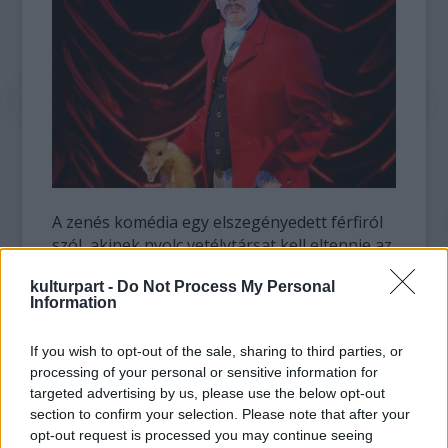
A zenés komédia egy elszegényedett férfiról
szól, akinek nyolc vetélytársat kell eltennie az
útból, ha hozzá akar jutni a mesés
kulturpart -
Do Not Process My Personal
örökséghez. A darabban Mays alakítja mind a
Information
nyolc potenciális örököst: két nőt és hat férfit.
A tavaly novemberi premier óta Mayst a
If you wish to opt-out of the sale, sharing to third parties, or
Walter Kerr Színházban előadásonként
processing of your personal or sensitive information for
nyolcszor ölték meg, azaz hetente 64
targeted advertising by us, please use the below opt-out
alkalommal.
section to confirm your selection. Please note that after your
opt-out request is processed you may continue seeing