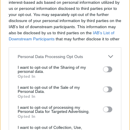
A szerdai matinét követő sajtótájékoztatón a
interest-based ads based on personal information utilized by
gátlástalan gyilkost alakító Bryce Pinkham az
us or personal information disclosed to third parties prior to
egész társulat nevében "tiszteletbeli halotti
your opt-out. You may separately opt-out of the further
bizonyítvánnyal" lepte meg kollégáját. A
disclosure of your personal information by third parties on the
IAB’s list of downstream participants. This information may
dokumentumon Mays családi állapotát és
also be disclosed by us to third parties on the
IAB’s List of
korát "változóként" tüntették fel, halál
Downstream Participants
that may further disclose it to other
okaként pedig Pinkham neve szerepel.
third parties.
A Gentleman's Guide című musicalt tavaly
Please note that this website/app uses one or more Google
Personal Data Processing Opt Outs
Robert L. Freedman szövegkönyvével, Steven
services and may gather and store information including but
Lutvak zenéjével és a két alkotó jegyezte
not limited to your visit or usage behaviour. You may click to
I want to opt-out of the Sharing of my
personal data.
grant or deny consent to Google and its third-party tags to
dalokkal állították színpadra a Broadwayn.
Opted In
use your data for below specified purposes in below Google
consent section.
Forrás:
MTI
I want to opt-out of the Sale of my
Personal Data.
Opted In
I want to opt-out of processing my
Personal Data for Targeted Advertising.
Opted In
Színház
Musical
Broadway
Komédia
I want to opt-out of Collection, Use,