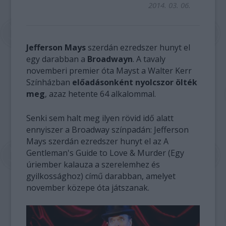
2014. 03. 06.
Jefferson Mays
szerdán ezredszer hunyt el
egy darabban a
Broadwayn
. A tavaly
novemberi premier óta Mayst a Walter Kerr
Színházban
előadásonként nyolcszor ölték
meg
, azaz hetente 64 alkalommal.
Senki sem halt meg ilyen rövid idő alatt
ennyiszer a Broadway színpadán: Jefferson
Mays szerdán ezredszer hunyt el az A
Gentleman's Guide to Love & Murder (Egy
úriember kalauza a szerelemhez és
gyilkossághoz) című darabban, amelyet
november közepe óta játszanak.