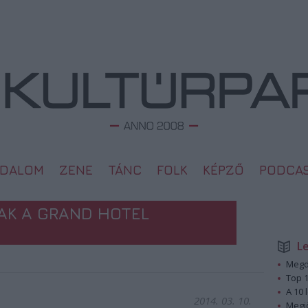
ODALOM
ZENE
TÁNC
FOLK
KÉPZŐ
PODCA
AK A GRAND HOTEL
L
Megd
Top 1
A 10 
2014. 03. 10.
Megj