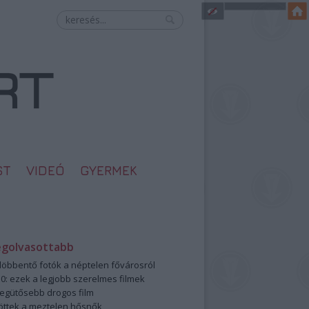
ST
VIDEÓ
GYERMEK
egolvasottabb
öbbentő fotók a néptelen fővárosról
0: ezek a legjobb szerelmes filmek
legütősebb drogos film
öttek a meztelen hősnők