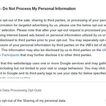
 -
Do Not Process My Personal Information
to opt-out of the sale, sharing to third parties, or processing of your per
formation for targeted advertising by us, please use the below opt-out s
r selection. Please note that after your opt-out request is processed y
eing interest-based ads based on personal information utilized by us or
disclosed to third parties prior to your opt-out. You may separately opt-
losure of your personal information by third parties on the IAB’s list of
. This information may also be disclosed by us to third parties on the
IA
Participants
that may further disclose it to other third parties.
otó: showfilmfirst.com
 that this website/app uses one or more Google services and may gath
evétele 200 ezer dollár (45 millió forint) volt -
including but not limited to your visit or usage behaviour. You may click 
 to Google and its third-party tags to use your data for below specifi
m. A Fox a hétvégétől tovább bővíti a forgalmazást,
ogle consent section.
s Angelesben összesen 65-75 filmszínházban vetíti
l Data Processing Opt Outs
című filmje is jól mutatkozott be a
zott számú moziban kezdték forgalmazni, és 130
o opt-out of the Sharing of my personal data.