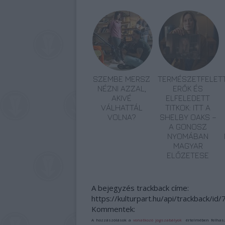
SZEMBE MERSZ
TERMÉSZETFELETT
NÉZNI AZZAL,
ERŐK ÉS
AKIVÉ
ELFELEDETT
VÁLHATTÁL
TITKOK: ITT A
VOLNA?
SHELBY OAKS –
A GONOSZ
NYOMÁBAN
MAGYAR
ELŐZETESE
A bejegyzés trackback címe:
https://kulturpart.hu/api/trackback/id
Kommentek:
A hozzászólások a
vonatkozó jogszabályok
értelmében felhas