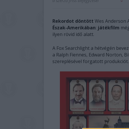
a szerző friss bejegyzései
Rekordot döntött
Wes Anderson 
Észak-Amerikában
:
játékfilm
még 
ilyen rövid idő alatt.
A Fox Searchlight a hétvégén beve
a Ralph Fiennes, Edward Norton, Bil
szereplésével forgatott produkciót.