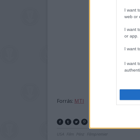
I want t
web or d
I want t
or app.
I want t
I want t
authenti
Forrás:
MTI
USA
Film
Pénz
Filmpremier