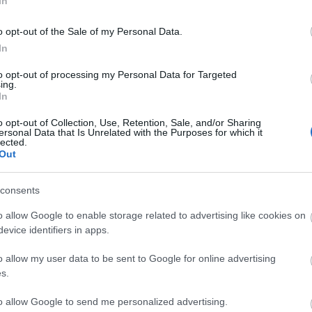
ást produkált egy nap alatt. "Tudtam, hogy jó
In
inden elképzelést felülmúlt" - jelentette ki Frank
e, aki főleg annak tulajdonította a diadalt, hogy
o opt-out of the Sale of my Personal Data.
, amely már alig várta, hogy láthassa új filmjét.
In
to opt-out of processing my Personal Data for Targeted
erlinalén a zsűri nagydíját kapta, és csaknem száz
ing.
n Tomatoes filmes honlap is 90 százalékot, ötből
In
ciónak.
o opt-out of Collection, Use, Retention, Sale, and/or Sharing
ersonal Data that Is Unrelated with the Purposes for which it
lected.
urakodva névrokona, Paul Thomas Anderson
The
Out
tékfilmes rekorderlistán, a Philip Seymour
rámára 2012-ben bemutatásakor egy nap alatt
consents
ért váltottak jegyet a nézők mozinként.
o allow Google to enable storage related to advertising like cookies on
atják A
Grand Budapest Hotelt.
evice identifiers in apps.
o allow my user data to be sent to Google for online advertising
s.
to allow Google to send me personalized advertising.