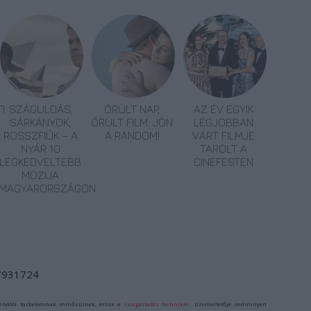
I
SZÁGULDÁS,
ŐRÜLT NAP,
AZ ÉV EGYIK
SÁRKÁNYOK,
ŐRÜLT FILM: JÖN
LEGJOBBAN
ROSSZFIÚK – A
A RANDOM!
VÁRT FILMJE
NYÁR 10
TAROLT A
LEGKEDVELTEBB
CINEFESTEN
MOZIJA
MAGYARORSZÁGON
/7931724
ználói tartalomnak minősülnek, értük a
szolgáltatás technikai
üzemeltetője semmilyen