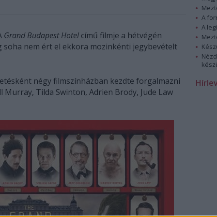
Mezt
A fo
A leg
A
Grand Budapest Hotel
című filmje a hétvégén
Mezt
soha nem ért el ekkora mozinkénti jegybevételt
Kész
Nézd
készü
zetésként négy filmszínházban kezdte forgalmazni
Hírle
l Murray, Tilda Swinton, Adrien Brody, Jude Law