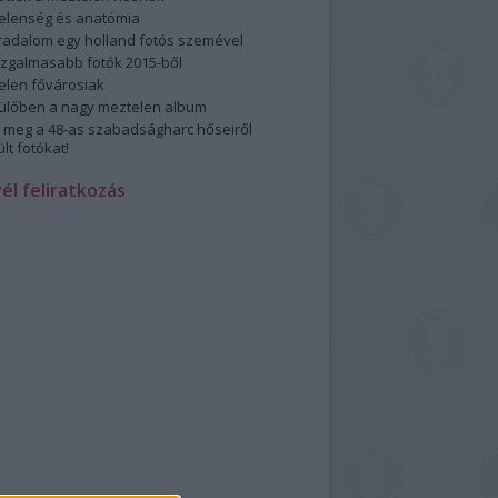
elenség és anatómia
rradalom egy holland fotós szemével
izgalmasabb fotók 2015-ből
elen fővárosiak
ülőben a nagy meztelen album
 meg a 48-as szabadságharc hőseiről
lt fotókat!
vél feliratkozás