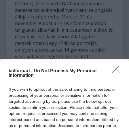
tesznek) az eisenachi Bach múzeumban a
zeneszerző számrejtvények iránti rajongását
állítják középpontba. Március 21. és
november 9. közt a 14-es számhoz kötődő
tárgyakat állítanak ki a múzeumban a
Bach és
a számok
című kiállításon. A látogatók
megtekinthetik egy 1746-os portréját,
amelyen a zeneszerző 14 gombos kabátot
visel, valamint jegyzetekkel ellátott
partitúráját, amely 14 kánont tartalmaz.
kulturpart -
Do Not Process My Personal
Information
If you wish to opt-out of the sale, sharing to third parties, or
processing of your personal or sensitive information for
targeted advertising by us, please use the below opt-out
section to confirm your selection. Please note that after your
opt-out request is processed you may continue seeing
interest-based ads based on personal information utilized by
us or personal information disclosed to third parties prior to