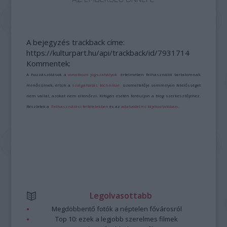
A bejegyzés trackback címe:
https://kulturpart.hu/api/trackback/id/7931714
Kommentek:
A hozzászólások a
vonatkozó jogszabályok
értelmében felhasználói tartalomnak
minősülnek, értük a
szolgáltatás technikai
üzemeltetője semmilyen felelősséget
nem vállal, azokat nem ellenőrzi. Kifogás esetén forduljon a blog szerkesztőjéhez.
Részletek a
Felhasználási feltételekben
és az
adatvédelmi tájékoztatóban
.
Legolvasottabb
Megdöbbentő fotók a néptelen fővárosról
Top 10: ezek a legjobb szerelmes filmek