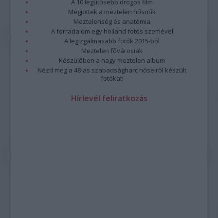
A 10 legütősebb drogos film
Megjöttek a meztelen hősnők
Meztelenség és anatómia
A forradalom egy holland fotós szemével
A legizgalmasabb fotók 2015-ből
Meztelen fővárosiak
Készülőben a nagy meztelen album
Nézd meg a 48-as szabadságharc hőseiről készült
fotókat!
Hírlevél feliratkozás