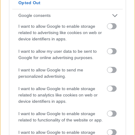
Opted Out
14-es.
Google consents
Nem csak az eisenachi Bach Ház kurátorait
kezdték el újra érdekelni a zeneszerző
I want to allow Google to enable storage
számrejtvényei. Lars von Trier új filmje (
A
related to advertising like cookies on web or
nimfomániás
) egy párbeszédében is szóba
device identifiers in apps.
kerülnek a Fibonacci számok és Bach
I want to allow my user data to be sent to
polifónia elmélete.
Google for online advertising purposes.
Forrás:
The Guardian
I want to allow Google to send me
personalized advertising.
I want to allow Google to enable storage
related to analytics like cookies on web or
Németország
Zene
Kiállítás
Johann Sebastian Bach
device identifiers in apps.
Évforduló
Komolyzene
I want to allow Google to enable storage
related to functionality of the website or app.
I want to allow Google to enable storage