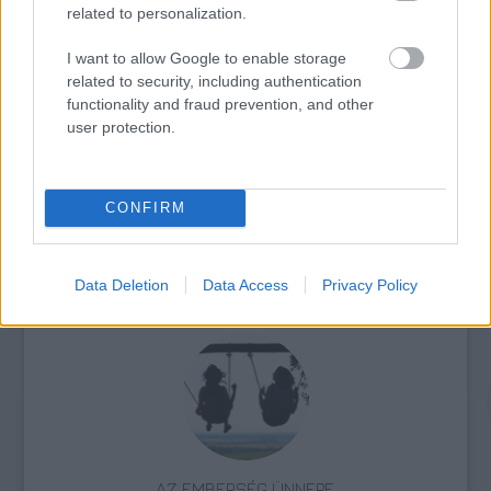
related to personalization.
I want to allow Google to enable storage
related to security, including authentication
CONCERTO MESTERISKOLA ALBRECHT MAYER
functionality and fraud prevention, and other
OBOAMŰVÉSSZEL
user protection.
CONFIRM
Data Deletion
Data Access
Privacy Policy
ELSTARTOLT A MŰVÉSZETEK VÖLGYE
AZ EMBERSÉG ÜNNEPE