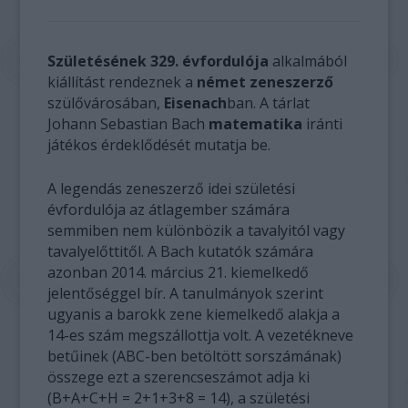
Születésének 329. évfordulója
alkalmából
kiállítást rendeznek a
német zeneszerző
szülővárosában,
Eisenach
ban. A tárlat
Johann Sebastian Bach
matematika
iránti
játékos érdeklődését mutatja be.
A legendás zeneszerző idei születési
évfordulója az átlagember számára
semmiben nem különbözik a tavalyitól vagy
tavalyelőttitől. A Bach kutatók számára
azonban 2014. március 21. kiemelkedő
jelentőséggel bír. A tanulmányok szerint
ugyanis a barokk zene kiemelkedő alakja a
14-es szám megszállottja volt. A vezetékneve
betűinek (ABC-ben betöltött sorszámának)
összege ezt a szerencseszámot adja ki
(B+A+C+H = 2+1+3+8 = 14), a születési