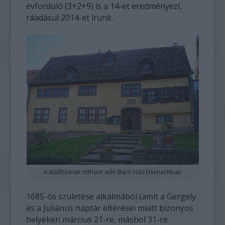
évforduló (3+2+9) is a 14-et eredményezi,
ráadásul 2014-et írunk.
A kiállításnak otthont adó Bach Ház Eisenachban
1685-ös születése alkalmából (amit a Gergely
és a Juliánus naptár eltérései miatt bizonyos
helyeken március 21-re, máshol 31-re