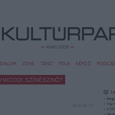
ODALOM
ZENE
TÁNC
FOLK
KÉPZŐ
PODCA
LYWOODI SZÍNÉSZNŐ?
L
Megd
Top 1
2014. 03. 11.
A 10 
Megj