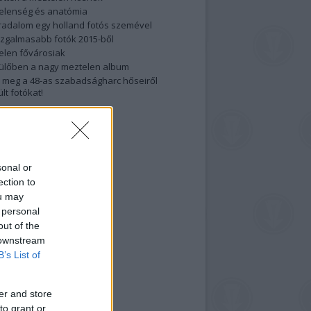
elenség és anatómia
rradalom egy holland fotós szemével
izgalmasabb fotók 2015-ből
elen fővárosiak
ülőben a nagy meztelen album
 meg a 48-as szabadságharc hőseiről
lt fotókat!
vél feliratkozás
sonal or
ection to
ou may
 personal
out of the
 downstream
B’s List of
er and store
to grant or