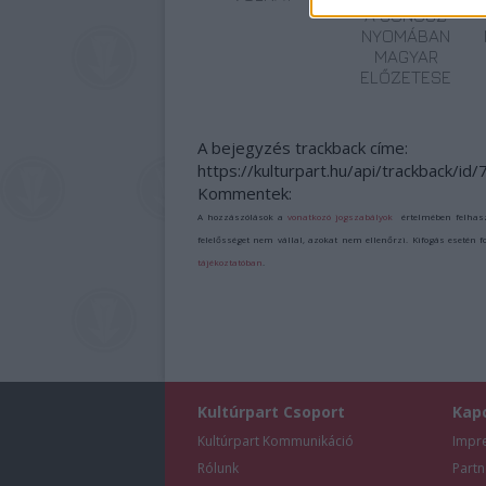
A GONOSZ
NYOMÁBAN
MAGYAR
ELŐZETESE
A bejegyzés trackback címe:
https://kulturpart.hu/api/trackback/id
Kommentek:
A hozzászólások a
vonatkozó jogszabályok
értelmében felhas
felelősséget nem vállal, azokat nem ellenőrzi. Kifogás esetén 
tájékoztatóban
.
Kultúrpart Csoport
Kap
Kultúrpart Kommunikáció
Impr
Rólunk
Partn