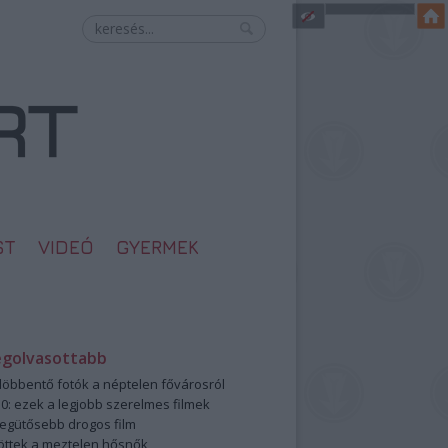
ST
VIDEÓ
GYERMEK
egolvasottabb
öbbentő fotók a néptelen fővárosról
0: ezek a legjobb szerelmes filmek
legütősebb drogos film
öttek a meztelen hősnők