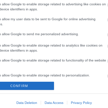
e, akit utoljára a 2013-ban bemutatott
Sikoly 5.
o allow Google to enable storage related to advertising like cookies on
evice identifiers in apps.
o allow my user data to be sent to Google for online advertising
s.
to allow Google to send me personalized advertising.
o allow Google to enable storage related to analytics like cookies on
evice identifiers in apps.
o allow Google to enable storage related to functionality of the website
o allow Google to enable storage related to personalization.
CONFIRM
o allow Google to enable storage related to security, including
I
SZÁGULDÁS,
ŐRÜLT NAP,
AZ ÉV EGYIK
cation functionality and fraud prevention, and other user protection.
SÁRKÁNYOK,
ŐRÜLT FILM: JÖN
LEGJOBBAN
ROSSZFIÚK – A
A RANDOM!
VÁRT FILMJE
NYÁR 10
TAROLT A
Data Deletion
Data Access
Privacy Policy
LEGKEDVELTEBB
CINEFESTEN