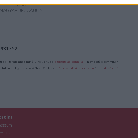
MOZIJA
MAGYARORSZÁGON
/7931752
ználói tartalomnak minősülnek, értük a
szolgáltatás technikai
üzemeltetője semmilyen
forduljon a blog szerkesztőjéhez. Részletek a
Felhasználási feltételekben
és az
adatvédelmi
csolat
esszum
ereink