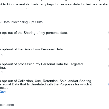
 to Google and its third-party tags to use your data for below specifi
ogle consent section.
l Data Processing Opt Outs
o opt-out of the Sharing of my personal data.
In
o opt-out of the Sale of my Personal Data.
In
to opt-out of processing my Personal Data for Targeted
ing.
In
o opt-out of Collection, Use, Retention, Sale, and/or Sharing
vagyok. Csupán szerencse kérdése, amit idáig
ersonal Data that Is Unrelated with the Purposes for which it
lected.
óság. De ha az ember kutat és tanul, az a személy
Out
 - nem hazudik és nem csal."
consents
m azt" - mondta végezetül a foglalkozása szerint