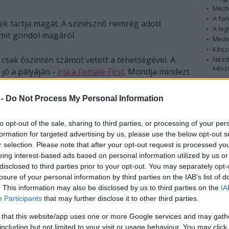
Mezt
A fo
ek tartja magát. A színésznő nemrég adott
A leg
 mit gondol magáról.
Mezt
Kész
sak őszintén számot vetett a tehetségével. A
Nézd
készü
 jó a pályáján -
írja a Female First
. Mondja mindezt
 visszamenően színészettel foglalkozott, s hogy ő
Hírle
totta keresztapja, Steven Spielberg
E.T.
című
 -
Do Not Process My Personal Information
. „Steven adta a jó tanácsot annak idején, hogy ne
áljak eggyé velük" - mondta a színésznő a New
to opt-out of the sale, sharing to third parties, or processing of your per
formation for targeted advertising by us, please use the below opt-out s
r selection. Please note that after your opt-out request is processed y
eing interest-based ads based on personal information utilized by us or
disclosed to third parties prior to your opt-out. You may separately opt-
losure of your personal information by third parties on the IAB’s list of
. This information may also be disclosed by us to third parties on the
IA
Participants
that may further disclose it to other third parties.
 that this website/app uses one or more Google services and may gath
including but not limited to your visit or usage behaviour. You may click 