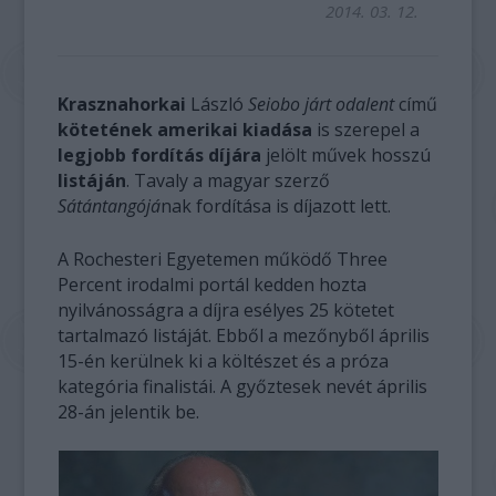
2014. 03. 12.
Krasznahorkai
László
Seiobo járt odalent
című
kötetének amerikai kiadása
is szerepel a
legjobb fordítás díjára
jelölt művek hosszú
listáján
. Tavaly a magyar szerző
Sátántangójá
nak fordítása is díjazott lett.
A Rochesteri Egyetemen működő Three
Percent irodalmi portál kedden hozta
nyilvánosságra a díjra esélyes 25 kötetet
tartalmazó listáját. Ebből a mezőnyből április
15-én kerülnek ki a költészet és a próza
kategória finalistái. A győztesek nevét április
28-án jelentik be.