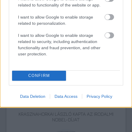
related to functionality of the website or app.
I want to allow Google to enable storage
related to personalization.
I want to allow Google to enable storage
related to security, including authentication
functionality and fraud prevention, and other
KRASZNAHORKAI LÁSZLÓ NOBEL-DÍJAS ÍRÓ
user protection.
VILÁGA SZENTENDRÉN – OKTÓBER VÉGÉIG
LÁTHATÓ A MINDUNTALAN KIÁLLÍTÁS
CONFIRM
Data Deletion
Data Access
Privacy Policy
KRASZNAHORKAI LÁSZLÓ KAPTA AZ IRODALMI
NOBEL-DÍJAT