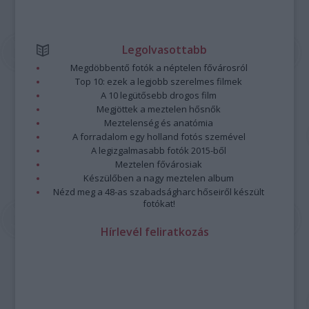
Legolvasottabb
Megdöbbentő fotók a néptelen fővárosról
Top 10: ezek a legjobb szerelmes filmek
A 10 legütősebb drogos film
Megjöttek a meztelen hősnők
Meztelenség és anatómia
A forradalom egy holland fotós szemével
A legizgalmasabb fotók 2015-ből
Meztelen fővárosiak
Készülőben a nagy meztelen album
Nézd meg a 48-as szabadságharc hőseiről készült
fotókat!
Hírlevél feliratkozás