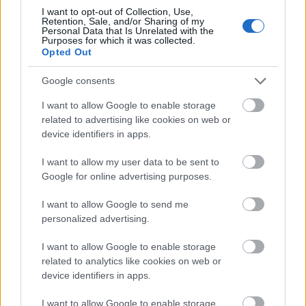
I want to opt-out of Collection, Use,
George Szirtes által készített angol nyelvű
Retention, Sale, and/or Sharing of my
fordítása
győzött a próza kategóriában
,
Personal Data that Is Unrelated with the
Purposes for which it was collected.
2009-ben pedig Bartis Attila
A nyugalom
című
Opted Out
regényének angol nyelvű kiadását díjazták,
amely
Tranquility
címmel jelent meg Goldstein
Google consents
Imre fordításában.
I want to allow Google to enable storage
related to advertising like cookies on web or
A nemzetközi irodalomnak szentelt Three
device identifiers in apps.
Percent online magazint 2007-ben indították
útjára, elnevezése arra utal, hogy az Egyesült
I want to allow my user data to be sent to
Államokban megjelenő könyveknek
Google for online advertising purposes.
mindössze 3 százaléka fordítás.
I want to allow Google to send me
Forrás:
MTI
personalized advertising.
I want to allow Google to enable storage
related to analytics like cookies on web or
device identifiers in apps.
USA
Irodalom
Magyar irodalom
Krasznahorkai László
Díj
Műfordítás
I want to allow Google to enable storage