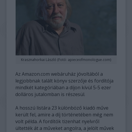
Krasznahorkai László (Fotó: apieceofmonologue.com)
Az Amazon.com webáruház jóvoltából a
legjobbnak talált könyv szerzője és fordítója
mindkét kategóriában a díjon kívül 5-5 ezer
dolláros jutalomban is részesül.
A hosszú listára 23 különböző kiadó műve
került fel, amire a díj történetében még nem
volt példa. A fordítók tizenhat nyelvről
ültették át a műveket angolra, a jelölt művek