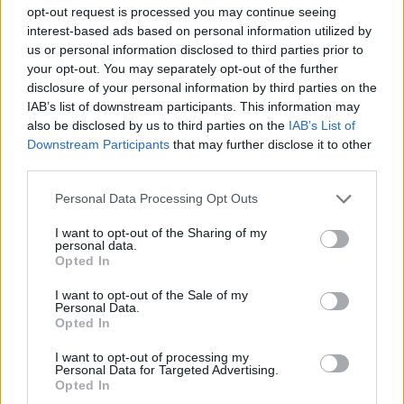
opt-out request is processed you may continue seeing
Krasznahorkai László elbeszéléskötetét,
interest-based ads based on personal information utilized by
amelyet tavaly egy New York-i független
us or personal information disclosed to third parties prior to
kiadó, a New Directions jelentetett meg
your opt-out. You may separately opt-out of the further
disclosure of your personal information by third parties on the
Seiobo There Below
címen, Ottilie Mulzet
IAB’s list of downstream participants. This information may
fordította angolra.
also be disclosed by us to third parties on the
IAB’s List of
Downstream Participants
that may further disclose it to other
Két irodalmi Nobel-díjas is szerepel a
third parties.
válogatásban: a kínai Mo Jentől a
Sandalwood
Death
olvasható a listán Howard Goldblatt
Please note that this website/app uses one or more Google
Personal Data Processing Opt Outs
tolmácsolásában, az osztrák Elfriede
services and may gather and store information including but
not limited to your visit or usage behaviour. You may click to
I want to opt-out of the Sharing of my
Jelinektől pedig Damion Searls fordításában a
personal data.
grant or deny consent to Google and its third-party tags to
Her Not All Her
című kötet. Továbbá egy
Opted In
use your data for below specified purposes in below Google
merőben szokatlan, 19. századi arab munka
consent section.
I want to opt-out of the Sale of my
is esélyes Ahmed Farisz el-Sidjaktól, amely a
Personal Data.
Leg Over Leg
címen, Humphrey Davies
Opted In
fordításában először jelent meg angol
I want to opt-out of processing my
nyelven.
Personal Data for Targeted Advertising.
Opted In
Tavaly Krasznahorkai László
Sátántangó
jának