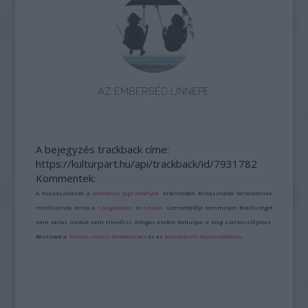
AZ EMBERSÉG ÜNNEPE
A bejegyzés trackback címe:
https://kulturpart.hu/api/trackback/id/7931782
Kommentek:
A hozzászólások a
vonatkozó jogszabályok
értelmében felhasználói tartalomnak
minősülnek, értük a
szolgáltatás technikai
üzemeltetője semmilyen felelősséget
nem vállal, azokat nem ellenőrzi. Kifogás esetén forduljon a blog szerkesztőjéhez.
Részletek a
Felhasználási feltételekben
és az
adatvédelmi tájékoztatóban
.