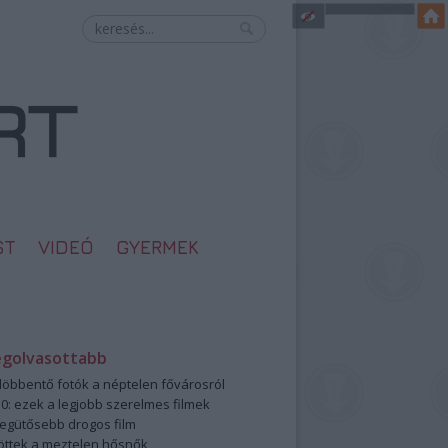
ST
VIDEÓ
GYERMEK
egolvasottabb
öbbentő fotók a néptelen fővárosról
0: ezek a legjobb szerelmes filmek
legütősebb drogos film
öttek a meztelen hősnők