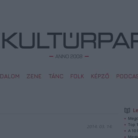
ODALOM
ZENE
TÁNC
FOLK
KÉPZŐ
PODCA
L
Megd
Top 1
2014. 03. 14.
A 10 
Megj