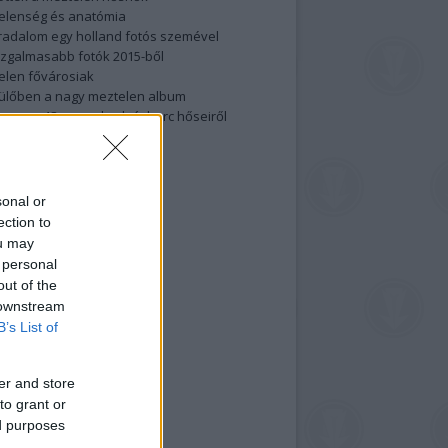
elenség és anatómia
rradalom egy holland fotós szemével
izgalmasabb fotók 2015-ből
elen fővárosiak
ülőben a nagy meztelen album
 meg a 48-as szabadságharc hőseiről
lt fotókat!
vél feliratkozás
sonal or
ection to
ou may
 personal
out of the
 downstream
B’s List of
er and store
to grant or
ed purposes