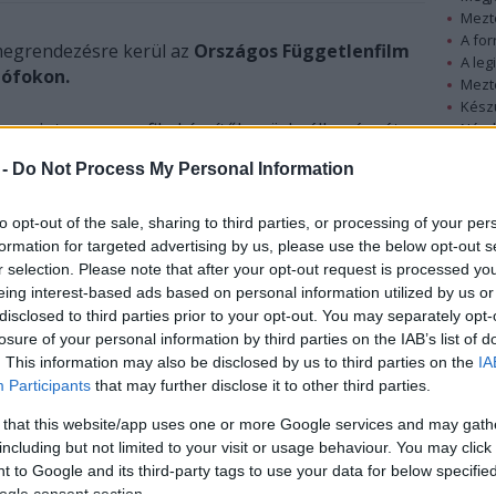
Mezt
A fo
megrendezésre kerül az
Országos Függetlenfilm
A leg
iófokon.
Mezt
Kész
 szerint a magyar filmkészítők szürkeállományát
Nézd
készü
ió Ft-os díjalappal, melyet a legjobb alkotások
 -
Do Not Process My Personal Information
s 18-án!
Hírle
to opt-out of the sale, sharing to third parties, or processing of your per
 baráti köre ismerje alkotásait, hanem szakmai
formation for targeted advertising by us, please use the below opt-out s
kamerát, virtuális ollót, készítse el és nevezze be
r selection. Please note that after your opt-out request is processed y
szágos Függetlenfilm Fesztiválra!
eing interest-based ads based on personal information utilized by us or
disclosed to third parties prior to your opt-out. You may separately opt-
losure of your personal information by third parties on the IAB’s list of
. This information may also be disclosed by us to third parties on the
IA
Participants
that may further disclose it to other third parties.
 that this website/app uses one or more Google services and may gath
including but not limited to your visit or usage behaviour. You may click 
 to Google and its third-party tags to use your data for below specifi
ogle consent section.