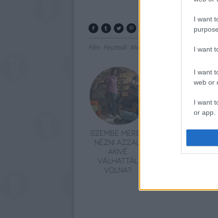
I want t
purpose
Film
Fesztivál
Magyar film
I want 
I want t
web or d
I want t
or app.
SZEMBE MERSZ
ONE MORE LIKE:
I want t
NÉZNI AZZAL,
A MAGYAR
AKIVÉ
SPORTDRÁMA,
I want t
VÁLHATTÁL
AMI
authenti
VOLNA?
MEGHÓDÍTOTTA
LAS VEGAST IS