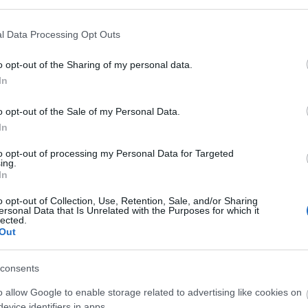
l Data Processing Opt Outs
o opt-out of the Sharing of my personal data.
In
fotó: filmtekercs.hu
o opt-out of the Sale of my Personal Data.
In
 Buglya Zsófia, dr. Muhi András, Müllner Dóra és
to opt-out of processing my Personal Data for Targeted
versenyprogramba, melyet Siófokon, 2014. május 15-
ing.
 és a fesztivál zsűri, melynek tagjai: Dávid
In
 György, Pálos György és Zomborácz Virág.
o opt-out of Collection, Use, Retention, Sale, and/or Sharing
ersonal Data that Is Unrelated with the Purposes for which it
lected.
rén található Kálmán Imre Kulturális Központ,
Out
rmester és Varga Imre szobrászművész,
malap, rendezője az idén 83 éves Magyar
consents
o allow Google to enable storage related to advertising like cookies on
evice identifiers in apps.