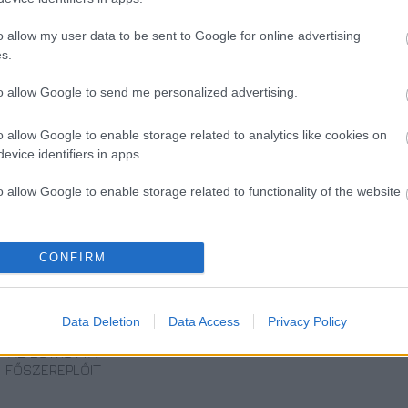
o allow my user data to be sent to Google for online advertising
s.
to allow Google to send me personalized advertising.
o allow Google to enable storage related to analytics like cookies on
evice identifiers in apps.
o allow Google to enable storage related to functionality of the website
NÉGY
HIDEGHÁBORÚS
EZ VOLT A
o allow Google to enable storage related to personalization.
CONFIRM
TITOKZATOS
KÉMFILM FOROG
MAGYAR NÉZŐK
FŐHŐS EGY
VILMÁNYI
10 KEDVENC
o allow Google to enable storage related to security, including
LAKÁSBAN -
BENETT
FILMJE A TÉLEN
cation functionality and fraud prevention, and other user protection.
ISMERD MEG
FŐSZEREPLÉSÉVEL
Data Deletion
Data Access
Privacy Policy
KÖZELEBBRŐL
AZ EGYKUTYA
FŐSZEREPLŐIT