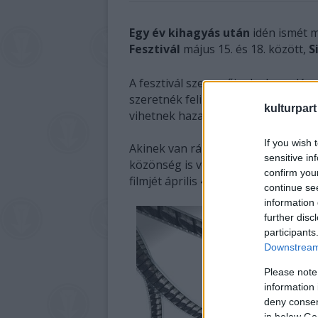
Egy év kihagyás után
idén ismét 
Fesztivál
május 15. és 18. között,
S
A fesztivál szervezőinek elmondása
szeretnék felizgatni azzal a 1,5 mill
kulturpart
vihetnek haza Siófokról 2014. máju
If you wish 
Akinek van rá igénye, hogy ne csak
sensitive in
közönség is véleményezze, ragadjon 
confirm you
filmjét április 4-én éjfélig a 60. Or
continue se
information 
further disc
participants
Downstream 
Please note
information 
deny consent
in below Go