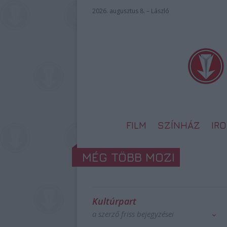
2026. augusztus 8. – László
FILM
SZÍNHÁZ
IR
MÉG TÖBB MOZI
Kultúrpart
a szerző friss bejegyzései