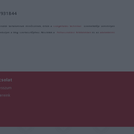
/7931844
ználói tartalomnak minősülnek, értük a
szolgáltatás technikai
üzemeltetője semmilyen
forduljon a blog szerkesztőjéhez. Részletek a
Felhasználási feltételekben
és az
adatvédelmi
csolat
esszum
ereink