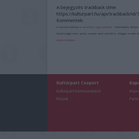
A bejegyzés trackback címe:
https://kulturpart.hu/api/trackback/id
Kommentek:
A hozzászólások a
vonatkozó jogszabályok
értelmében felhas
felelősséget nem vállal, azokat nem ellenőrzi. Kifogás esetén 
tájékoztatóban
.
Kultúrpart Csoport
Kap
Kultúrpart Kommunikáció
Impr
Rólunk
Partn