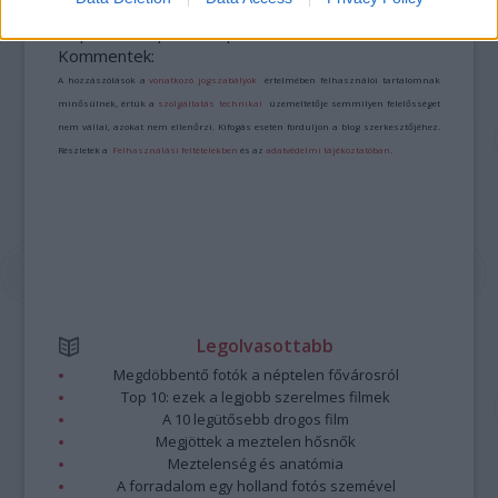
A bejegyzés trackback címe:
https://kulturpart.hu/api/trackback/id/7931894
Kommentek:
A hozzászólások a
vonatkozó jogszabályok
értelmében felhasználói tartalomnak
minősülnek, értük a
szolgáltatás technikai
üzemeltetője semmilyen felelősséget
nem vállal, azokat nem ellenőrzi. Kifogás esetén forduljon a blog szerkesztőjéhez.
Részletek a
Felhasználási feltételekben
és az
adatvédelmi tájékoztatóban
.
Legolvasottabb
Megdöbbentő fotók a néptelen fővárosról
Top 10: ezek a legjobb szerelmes filmek
A 10 legütősebb drogos film
Megjöttek a meztelen hősnők
Meztelenség és anatómia
A forradalom egy holland fotós szemével