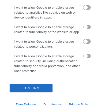
EGY REJTÉLYES MAGYAR FESTŐ PÁRIZSBAN
I want to allow Google to enable storage
related to analytics like cookies on web or
device identifiers in apps.
I want to allow Google to enable storage
related to functionality of the website or app.
I want to allow Google to enable storage
AZ EMBERSÉG ÜNNEPE
related to personalization.
I want to allow Google to enable storage
related to security, including authentication
functionality and fraud prevention, and other
user protection.
„NEM TÖBB EZER EMBERRE UTAZUNK, HANEM
EGY VÁLOGATOTT TÁRSASÁGRA”
CONFIRM
Data Deletion
Data Access
Privacy Policy