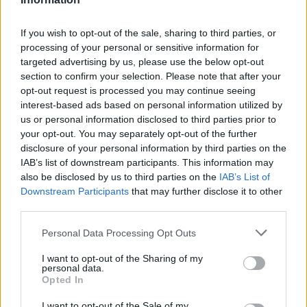
miszerint van Gogh őrült lett volna. Artaud
szerint van Gogh-ot az értetlen társadalom
If you wish to opt-out of the sale, sharing to third parties, or
kergette öngyilkosságba" – mondta a
processing of your personal or sensitive information for
múzeum főkurátora, Isabelle Cahn.
targeted advertising by us, please use the below opt-out
section to confirm your selection. Please note that after your
Artaud meg volt arról győződve arról, a festő
opt-out request is processed you may continue seeing
halálának közvetlen oka Dr. Paul Gachet, van
interest-based ads based on personal information utilized by
Gogh kezelőorvosa volt, aki ahelyett, hogy
us or personal information disclosed to third parties prior to
your opt-out. You may separately opt-out of the further
segített volna neki, a teljes kétségbeesésbe
disclosure of your personal information by third parties on the
taszította.
IAB’s list of downstream participants. This information may
also be disclosed by us to third parties on the
IAB’s List of
„Azt gondolom, hogy mindenki tele van
Downstream Participants
that may further disclose it to other
mindenféle érzésekkel, szorongásokkal, a
third parties.
művészek pedig különösen, mert nagyon
érzékenyek. Az általuk létrehozott művek
Please note that this website/app uses one or more Google
Personal Data Processing Opt Outs
services and may gather and store information including but
pedig segítenek, hogy megérthessük ezeket
not limited to your visit or usage behaviour. You may click to
I want to opt-out of the Sharing of my
az érzéseket. Az emberiség nagy kérdései
personal data.
grant or deny consent to Google and its third-party tags to
mindig is megmaradnak, ahogy vágyaink is,
Opted In
use your data for below specified purposes in below Google
és a művészet voltaképpen ezeket mutatja
consent section.
I want to opt-out of the Sale of my