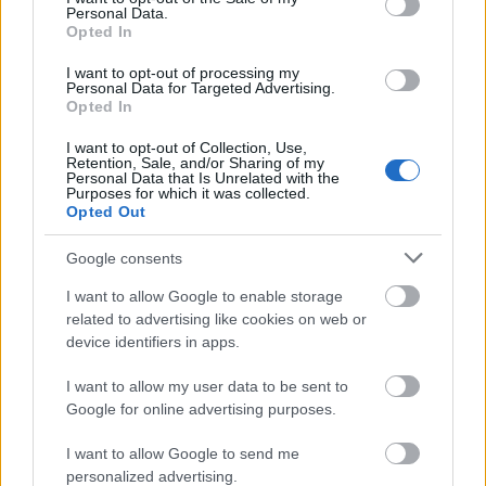
meg a lehető legszebb formában" –
Personal Data.
magyarázta Isabelle Cahn.
Opted In
I want to opt-out of processing my
A
Van Gogh, a társadalom öngyilkosa
című
Personal Data for Targeted Advertising.
tárlat július 6-ig várja az érdeklődőket a
Opted In
párizsi Orsay Múzeumban.
I want to opt-out of Collection, Use,
Retention, Sale, and/or Sharing of my
Forrás:
Euronews
Personal Data that Is Unrelated with the
Purposes for which it was collected.
Opted Out
Google consents
Párizs
Kiállítás
Van Gogh
Öngyilkosság
Képző
I want to allow Google to enable storage
related to advertising like cookies on web or
device identifiers in apps.
I want to allow my user data to be sent to
Google for online advertising purposes.
I want to allow Google to send me
personalized advertising.