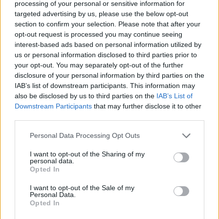
processing of your personal or sensitive information for
Sorkin a forgatókönyvet Walter Isaacson
targeted advertising by us, please use the below opt-out
Steve Jobs-életrajzára alapozta, amelyet a
section to confirm your selection. Please note that after your
szerző több mint 40, Jobsszal, valamint
opt-out request is processed you may continue seeing
barátaival, családjával és kollégáival készített
interest-based ads based on personal information utilized by
interjú alapján írt meg. A produkció forgatása
us or personal information disclosed to third parties prior to
még az év vége előtt megkezdődhet, bár a
your opt-out. You may separately opt-out of the further
2015 elejei kezdés valószínűbb, mert addig
disclosure of your personal information by third parties on the
Bale és Fincher is nagyon be lesz fogva
IAB’s list of downstream participants. This information may
also be disclosed by us to third parties on the
IAB’s List of
hamarosan moziba kerülő új filmjeik, az
Downstream Participants
that may further disclose it to other
Exodus
, illetve a
Gone Girl
promóciójával.
third parties.
Az Ashton Kutcher főszereplésével
Please note that this website/app uses one or more Google
Personal Data Processing Opt Outs
bemutatott
Jobs
című Open Road-produkció
services and may gather and store information including but
mindössze 35 millió dollárt keresett a
not limited to your visit or usage behaviour. You may click to
I want to opt-out of the Sharing of my
personal data.
jegypénztáraknál, a Sony ugyanakkor bízik a
grant or deny consent to Google and its third-party tags to
Opted In
use your data for below specified purposes in below Google
Jobs iránti lankadatlan érdeklődésben és az
consent section.
A-kategóriás tehetségben.
I want to opt-out of the Sale of my
Personal Data.
Opted In
Forrás:
MTI