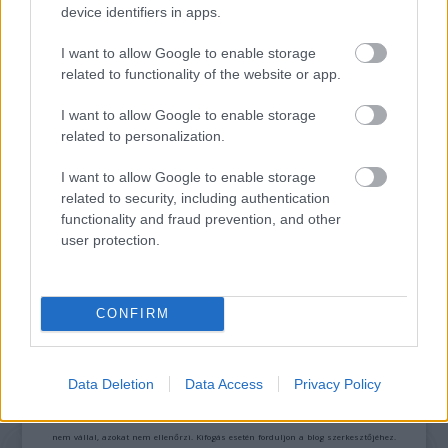
device identifiers in apps.
TERMÉSZETFELETTI ERŐK ÉS ELFELEDETT
TITKOK: ITT A SHELBY OAKS – A GONOSZ
NYOMÁBAN MAGYAR ELŐZETESE
I want to allow Google to enable storage
related to functionality of the website or app.
I want to allow Google to enable storage
related to personalization.
I want to allow Google to enable storage
related to security, including authentication
functionality and fraud prevention, and other
SZÁGULDÁS, SÁRKÁNYOK, ROSSZFIÚK – A NYÁR
user protection.
10 LEGKEDVELTEBB MOZIJA MAGYARORSZÁGON
CONFIRM
A bejegyzés trackback címe:
https://kulturpart.hu/api/trackback/id/7932108
Kommentek:
Data Deletion
Data Access
Privacy Policy
A hozzászólások a
vonatkozó jogszabályok
értelmében felhasználói tartalomnak
minősülnek, értük a
szolgáltatás technikai
üzemeltetője semmilyen felelősséget
nem vállal, azokat nem ellenőrzi. Kifogás esetén forduljon a blog szerkesztőjéhez.