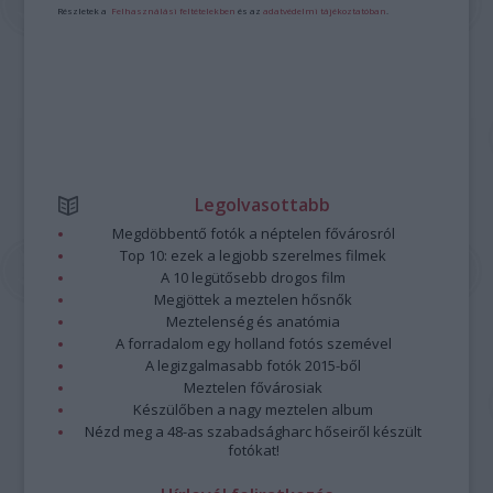
Részletek a
Felhasználási feltételekben
és az
adatvédelmi tájékoztatóban
.
Legolvasottabb
Megdöbbentő fotók a néptelen fővárosról
Top 10: ezek a legjobb szerelmes filmek
A 10 legütősebb drogos film
Megjöttek a meztelen hősnők
Meztelenség és anatómia
A forradalom egy holland fotós szemével
A legizgalmasabb fotók 2015-ből
Meztelen fővárosiak
Készülőben a nagy meztelen album
Nézd meg a 48-as szabadságharc hőseiről készült
fotókat!