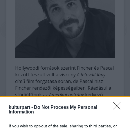
Hollywoodi források szerint Fincher és Pascal
között feszült volt a viszony
A tetovált lány
című film forgatása során, de Pascal hisz
Fincher rendezői képességeiben. Ráadásul a
stúdiófőnök az
Amerikai botrány
kedvező
fogadtatása miatt kedveli Bale-t. A Batman-
kulturpart -
Do Not Process My Personal
színész javára hajtja a vizet, hogy hasonlít
Information
Jobsra, ezért már a kezdetektől a szerepre
esélyesek között emlegették a nevét.
If you wish to opt-out of the sale, sharing to third parties, or