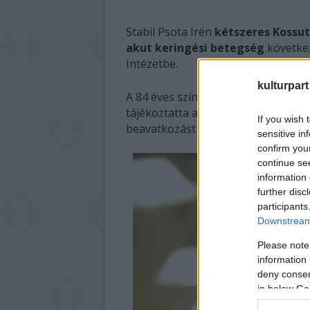
Stabil Psota Irén
kétszeres Kossut
akut keringési betegség
következ
Intézetbe.
kulturpart
A 84 éves színésznő állapotáról a 
tájékoztatta az MTI-t. A közlemény 
If you wish 
beavatkozást követően stabilizálták
sensitive in
confirm you
continue se
information 
further disc
participants
Downstream 
Please note
information 
deny consent
in below Go