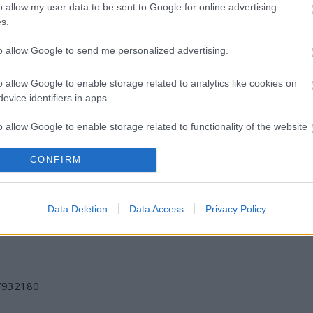
o allow my user data to be sent to Google for online advertising
s.
to allow Google to send me personalized advertising.
o allow Google to enable storage related to analytics like cookies on
evice identifiers in apps.
o allow Google to enable storage related to functionality of the website
MUCSI ZOLTÁN
ELŐSZÖR
SZERETŐBŐL
CONFIRM
o allow Google to enable storage related to personalization.
VISSZATÉR –
MAGYARORSZÁGON:
EGY IS SOK -
EGY ÉLETEM
ÉRKEZIK A
BRIT VÍGJÁTÉK A
STAND UP EST
WICKED AZ
RÓZSAKERTBEN!
o allow Google to enable storage related to security, including
Data Deletion
Data Access
Privacy Policy
ERKEL SZÍNHÁZ
cation functionality and fraud prevention, and other user protection.
SZÍNPADÁRA
/7932180