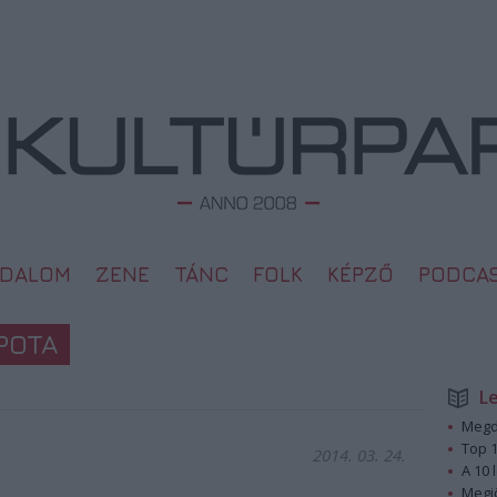
ODALOM
ZENE
TÁNC
FOLK
KÉPZŐ
PODCA
APOTA
L
Megd
Top 1
2014. 03. 24.
A 10 
Megj