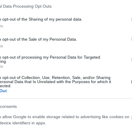
l Data Processing Opt Outs
o opt-out of the Sharing of my personal data.
In
o opt-out of the Sale of my Personal Data.
In
to opt-out of processing my Personal Data for Targeted
tó: MTI / Kovács Tamás
ing.
In
znő gyógyulásához a számára biztosított nyugalom
o opt-out of Collection, Use, Retention, Sale, and/or Sharing
 kérik a sajtó megértését.
ersonal Data that Is Unrelated with the Purposes for which it
lected.
Out
sőbb ad Psota Irén állapotáról - tartalmazza a
consents
o allow Google to enable storage related to advertising like cookies on
evice identifiers in apps.