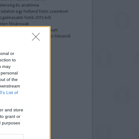
elenség és anatómia
rradalom egy holland fotós szemével
izgalmasabb fotók 2015-ből
elen fővárosiak
ülőben a nagy meztelen album
 meg a 48-as szabadságharc hőseiről
lt fotókat!
vél feliratkozás
sonal or
ection to
ou may
 personal
out of the
 downstream
B’s List of
er and store
to grant or
ed purposes