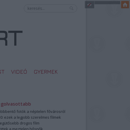
ST
VIDEÓ
GYERMEK
egolvasottabb
öbbentő fotók a néptelen fővárosról
0: ezek a legjobb szerelmes filmek
legütősebb drogos film
öttek a meztelen hősnők