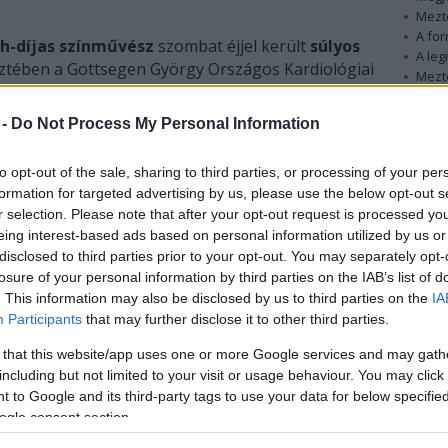
Mezt
A fo
h-díjas színművész
szombat éjjel került
súlyos
A leg
tében a Gottsegen György Országos Kardiológiai
Mezt
Kész
Nézd
 -
Do Not Process My Personal Information
készü
Gottsegen György Országos Kardiológiai Intézet
szerint Psota Irén állapotát az azonnali orvosi
Hírle
to opt-out of the sale, sharing to third parties, or processing of your per
.
formation for targeted advertising by us, please use the below opt-out s
r selection. Please note that after your opt-out request is processed y
eing interest-based ads based on personal information utilized by us or
disclosed to third parties prior to your opt-out. You may separately opt-
losure of your personal information by third parties on the IAB’s list of
. This information may also be disclosed by us to third parties on the
IA
Participants
that may further disclose it to other third parties.
 that this website/app uses one or more Google services and may gath
including but not limited to your visit or usage behaviour. You may click 
 to Google and its third-party tags to use your data for below specifi
ogle consent section.