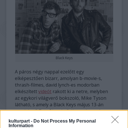
Black Keys
A páros négy nappal ezelőtt egy
elképesztően bizarr, amolyan b-movie-s,
thrash-filmes, david lynch-es modorban
elkészített
videót
rakott ki a netre, melyben
az egykori világverő bokszoló, Mike Tyson
látható, s amely a Black Keys május 13-án
megjelenő
Turn Blue
című új nagylemezét
vezeti fel.
kulturpart -
Do Not Process My Personal
Information