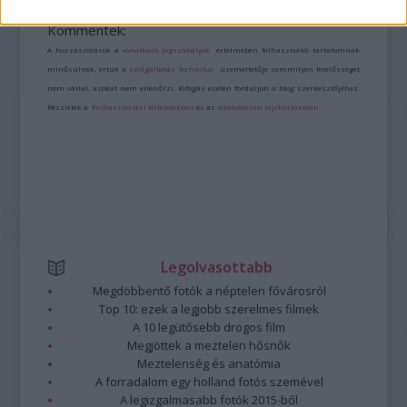
https://kulturpart.hu/api/trackback/id/7932262
Kommentek:
A hozzászólások a
vonatkozó jogszabályok
értelmében felhasználói tartalomnak
minősülnek, értük a
szolgáltatás technikai
üzemeltetője semmilyen felelősséget
nem vállal, azokat nem ellenőrzi. Kifogás esetén forduljon a blog szerkesztőjéhez.
Részletek a
Felhasználási feltételekben
és az
adatvédelmi tájékoztatóban
.
Legolvasottabb
Megdöbbentő fotók a néptelen fővárosról
Top 10: ezek a legjobb szerelmes filmek
A 10 legütősebb drogos film
Megjöttek a meztelen hősnők
Meztelenség és anatómia
A forradalom egy holland fotós szemével
A legizgalmasabb fotók 2015-ből