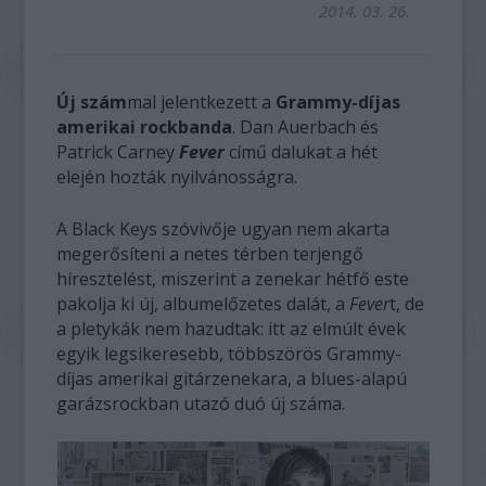
2014. 03. 26.
Új szám
mal jelentkezett a
Grammy-díjas
amerikai rockbanda
. Dan Auerbach és
Patrick Carney
Fever
című dalukat a hét
elején hozták nyilvánosságra.
A Black Keys szóvivője ugyan nem akarta
megerősíteni a netes térben terjengő
híresztelést, miszerint a zenekar hétfő este
pakolja ki új, albumelőzetes dalát, a
Fever
t, de
a pletykák nem hazudtak: itt az elmúlt évek
egyik legsikeresebb, többszörös Grammy-
díjas amerikai gitárzenekara, a blues-alapú
garázsrockban utazó duó új száma.