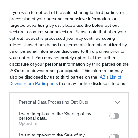
A Black Keys legutóbbi lemeze, az
El Camino
2011-ben jelent meg. Az album, annak
If you wish to opt-out of the sale, sharing to third parties, or
elsőszámú slágere, a
Lonely Boy
, valamint a
processing of your personal or sensitive information for
zenekar gitárosa, Dan Auerbach, mint
targeted advertising by us, please use the below opt-out
producer, összesen négy Grammyt nyertek. A
section to confirm your selection. Please note that after your
most megjelenő album a zenekar nyolcadik
opt-out request is processed you may continue seeing
interest-based ads based on personal information utilized by
nagylemeze.
us or personal information disclosed to third parties prior to
your opt-out. You may separately opt-out of the further
disclosure of your personal information by third parties on the
IAB’s list of downstream participants. This information may
also be disclosed by us to third parties on the
IAB’s List of
Downstream Participants
that may further disclose it to other
third parties.
Please note that this website/app uses one or more Google
Personal Data Processing Opt Outs
services and may gather and store information including but
not limited to your visit or usage behaviour. You may click to
I want to opt-out of the Sharing of my
personal data.
grant or deny consent to Google and its third-party tags to
Opted In
use your data for below specified purposes in below Google
consent section.
I want to opt-out of the Sale of my