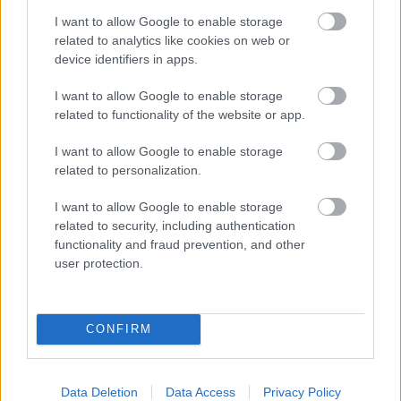
I want to allow Google to enable storage
related to analytics like cookies on web or
device identifiers in apps.
I want to allow Google to enable storage
related to functionality of the website or app.
AZ EMBERSÉG ÜNNEPE
I want to allow Google to enable storage
related to personalization.
I want to allow Google to enable storage
related to security, including authentication
functionality and fraud prevention, and other
user protection.
„AZ EMBERT EMBERRÉ TETTE…” – VASÁRNAP
ZÁRT A DOMBOS FEST
CONFIRM
A bejegyzés trackback címe:
Data Deletion
Data Access
Privacy Policy