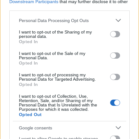
Downstream Participants
that may further disclose it to other
third parties.
A felvonultatott digitális technika
Please note that this website/app uses one or more Google
Personal Data Processing Opt Outs
services and may gather and store information including but
használatával a happening műfaj eddig nem
not limited to your visit or usage behaviour. You may click to
I want to opt-out of the Sharing of my
látott formában születik újjá, többek között
personal data.
grant or deny consent to Google and its third-party tags to
az alábbi akciók során:
Opted In
use your data for below specified purposes in below Google
consent section.
I want to opt-out of the Sale of my
jazz improvizációk tempót diktáló
Personal Data.
gördeszkazenére,
Opted In
tapssal mozgatott díszletek,
I want to opt-out of processing my
repülés a felhők között, széken ülve,
Personal Data for Targeted Advertising.
tánccal orgonálás,
Opted In
falfestés kerékpárral,
I want to opt-out of Collection, Use,
és lesz még sok más meglepetés is...
Retention, Sale, and/or Sharing of my
DAH - Digitális Akrobatikus Happening 1.
Personal Data that Is Unrelated with the
Purposes for which it was collected.
Opted Out
Helyszín: Trafó Nagyterem
Időpont: Április 4. és 5. 20:00
Google consents
I want to allow Google to enable storage