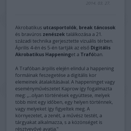
2014. 03. 27.
Akrobatikus
utcasportolók
,
break táncosok
és bravúros
zenészek
találkozása a 21.
századi technika gerjesztette vizuális térben.
Április 4-én és 5-én tartják az első
Digitális
Akrobatikus Happening
et a
Trafó
ban.
A Trafóban árpilis elején elindul a happening
formáinak feszegetése a digitális kor
elemeinek átalakításával. A happeninget vagy
eseményművészetet Kaprow így fogalmazta
meg: „...olyan történések együttese, melyek
több mint egy időben, egy helyen történnek,
vagy melyeket így figyeltek meg. A
környezetet, a zenét, a művész testét, a
tárgyakat alkalmazza, s a közönséget is
résztvevővé avatja."