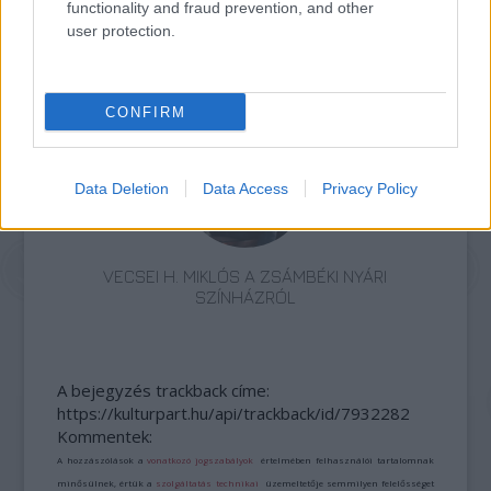
functionality and fraud prevention, and other
user protection.
SZÍNHÁZ, ZENE, TERMÉSZET: ÖSSZMŰVÉSZETI
ÜNNEP A DUNAKANYAR SZÍVÉBEN
CONFIRM
Data Deletion
Data Access
Privacy Policy
VECSEI H. MIKLÓS A ZSÁMBÉKI NYÁRI
SZÍNHÁZRÓL
A bejegyzés trackback címe:
https://kulturpart.hu/api/trackback/id/7932282
Kommentek:
A hozzászólások a
vonatkozó jogszabályok
értelmében felhasználói tartalomnak
minősülnek, értük a
szolgáltatás technikai
üzemeltetője semmilyen felelősséget