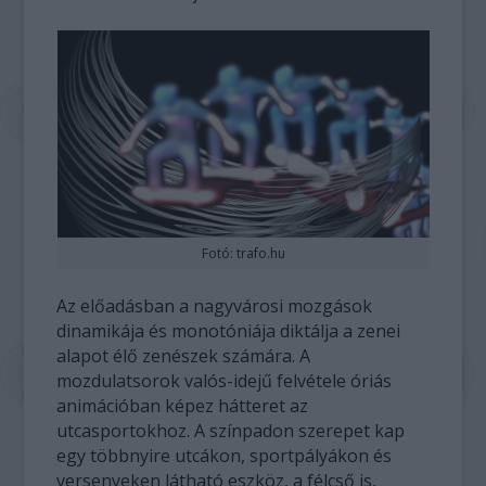
Fotó: trafo.hu
Az előadásban a nagyvárosi mozgások
dinamikája és monotóniája diktálja a zenei
alapot élő zenészek számára. A
mozdulatsorok valós-idejű felvétele óriás
animációban képez hátteret az
utcasportokhoz. A színpadon szerepet kap
egy többnyire utcákon, sportpályákon és
versenyeken látható eszköz, a félcső is,