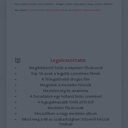
nem vállal, azokat nem ellenőrzi. Kifogás esetén forduljon a blog szerkesztőjéhez.
Részletek a
Felhasználási feltételekben
és az
adatvédelmi tájékoztatóban
.
Legolvasottabb
Megdöbbentő fotók a néptelen fővárosról
Top 10: ezek a legjobb szerelmes filmek
A 10 legütősebb drogos film
Megjöttek a meztelen hősnők
Meztelenség és anatómia
A forradalom egy holland fotós szemével
A legizgalmasabb fotók 2015-ből
Meztelen fővárosiak
Készülőben a nagy meztelen album
Nézd meg a 48-as szabadságharc hőseiről készült
fotókat!