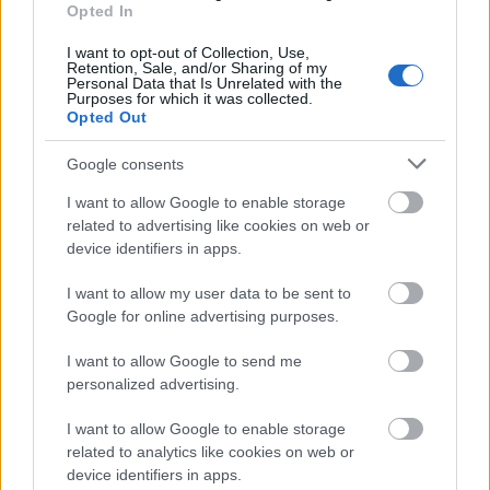
különlegességet.
Opted In
I want to opt-out of Collection, Use,
Retention, Sale, and/or Sharing of my
Personal Data that Is Unrelated with the
Purposes for which it was collected.
Opted Out
Google consents
I want to allow Google to enable storage
related to advertising like cookies on web or
device identifiers in apps.
I want to allow my user data to be sent to
Czabán György fotói a kiállításon (Forrás: We Love
Google for online advertising purposes.
Budapest)
I want to allow Google to send me
personalized advertising.
Más észrevenni a szépségeket és más
harcolni értük. A kijevi fotókon az omladozó
I want to allow Google to enable storage
környezet csak háttérként szolgál a képek
related to analytics like cookies on web or
szereplőinek. A felszedett utcakövekből
device identifiers in apps.
barikádot emelnek, az ukrán zászlóval