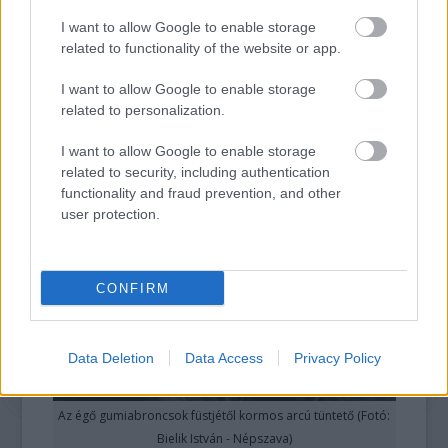
holttesteket takarnak le, a Majdan teret
I want to allow Google to enable storage
átszelő híd pedig tényleg emberi életek vad
related to functionality of the website or app.
jeleneteinek díszlete lesz. A falat beterítő
graffiti előtt maszkos tüntető tűnik fel, az
I want to allow Google to enable storage
related to personalization.
emberek arcát a város pora és az elégetett
gumiabroncsokról felszálló korom borítja.
I want to allow Google to enable storage
related to security, including authentication
functionality and fraud prevention, and other
user protection.
CONFIRM
Data Deletion
Data Access
Privacy Policy
Az égő gumiabroncsok füstjétől kormos arcú tüntető (Fotó:
Bielik István - Népszava)