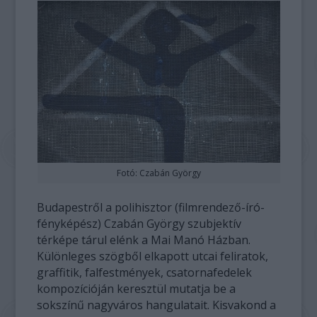
Fotó: Czabán György
Budapestről a polihisztor (filmrendező-író-
fényképész) Czabán György szubjektív
térképe tárul elénk a Mai Manó Házban.
Különleges szögből elkapott utcai feliratok,
graffitik, falfestmények, csatornafedelek
kompozícióján keresztül mutatja be a
sokszínű nagyváros hangulatait. Kisvakond a