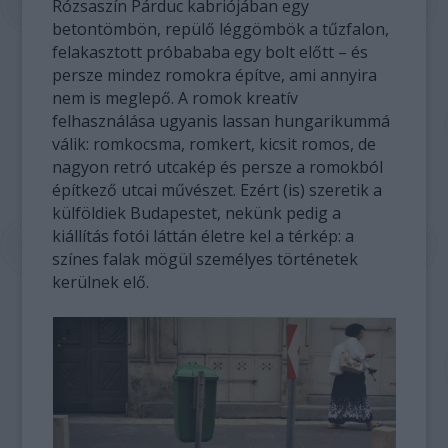
Rózsaszín Párduc kabriójában egy
betontömbön, repülő léggömbök a tűzfalon,
felakasztott próbababa egy bolt előtt – és
persze mindez romokra építve, ami annyira
nem is meglepő. A romok kreatív
felhasználása ugyanis lassan hungarikummá
válik: romkocsma, romkert, kicsit romos, de
nagyon retró utcakép és persze a romokból
építkező utcai művészet. Ezért (is) szeretik a
külföldiek Budapestet, nekünk pedig a
kiállítás fotói láttán életre kel a térkép: a
színes falak mögül személyes történetek
kerülnek elő.