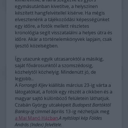
egymásutánban kivetítve, a helyszínen
készített hangfelvétellel kísérve. Ha mégis
elvesztenénk a tájékozódási képességünket
egy időre, a fotók mellett részletes
kronológia segít visszatalálni a helyes útra és
időre. Akár a történelemkönyvek lapjain, csak
ijesztő közelségben.
Így utazunk egyik utcasaroktól a másikig,
saját fővárosunktól a szomszédosig,
közhelytől közhelyig. Mindenütt jó, de
legjobb...
A
Forrongó Kijev
kiállítás március 23-ig várta a
látogatókat, a fotók egy részét a cikkben és a
magyar sajtó különböző felületein láthatjuk.
Czabán György utcaképeit
Budapest Bartóktól
Banksy-ig
címmel április 13-ig nézhetjük meg
a Mai Manó Házban
.
A nyitólapi kép Földes
András (Index) felvétele.