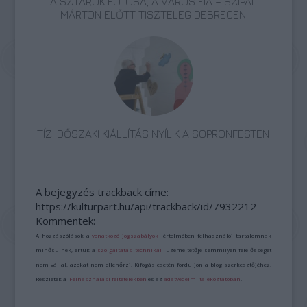
A SZTÁROK FOTÓSA, A VÁROS FIA – SZIPÁL
MÁRTON ELŐTT TISZTELEG DEBRECEN
TÍZ IDŐSZAKI KIÁLLÍTÁS NYÍLIK A SOPRONFESTEN
A bejegyzés trackback címe:
https://kulturpart.hu/api/trackback/id/7932212
Kommentek:
A hozzászólások a
vonatkozó jogszabályok
értelmében felhasználói tartalomnak
minősülnek, értük a
szolgáltatás technikai
üzemeltetője semmilyen felelősséget
nem vállal, azokat nem ellenőrzi. Kifogás esetén forduljon a blog szerkesztőjéhez.
Részletek a
Felhasználási feltételekben
és az
adatvédelmi tájékoztatóban
.