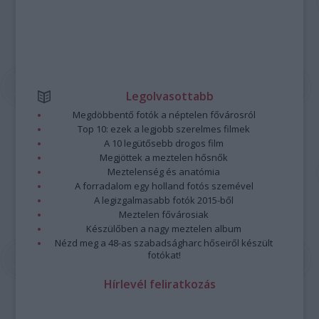
Legolvasottabb
Megdöbbentő fotók a néptelen fővárosról
Top 10: ezek a legjobb szerelmes filmek
A 10 legütősebb drogos film
Megjöttek a meztelen hősnők
Meztelenség és anatómia
A forradalom egy holland fotós szemével
A legizgalmasabb fotók 2015-ből
Meztelen fővárosiak
Készülőben a nagy meztelen album
Nézd meg a 48-as szabadságharc hőseiről készült
fotókat!
Hírlevél feliratkozás