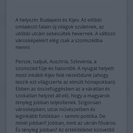
A helyszín: Budapest és Kijev. Az előbbi
omladozó falain új világok születnek, az
utóbbi utcáin sebesültek hevernek. A változó
városképekért elég csak a szomszédba
menni.
Persze, tudjuk, Ausztria, Szlovénia, a
szomszéd fűje és hasonlók. A nyugat helyett
most inkább Kijev felé nézelődünk (ahogy
teszik ezt világszerte az elmúlt hónapokban).
Ebben az összefüggésben az a váratlan és
szokatlan helyzet áll elő, hogy a magyarok
tényleg jobban teljesítenek. Szigorúan
városképben, utcai művészetben és
leginkább fotókban – semmi politika. De
minél jobban? Jobban, mint az ukrán főváros.
És tényleg jobban? Az értékítéletet közvetítő