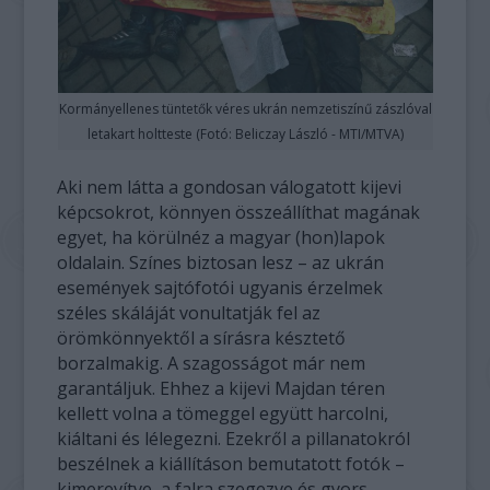
Kormányellenes tüntetők véres ukrán nemzetiszínű zászlóval
letakart holtteste (Fotó: Beliczay László - MTI/MTVA)
Aki nem látta a gondosan válogatott kijevi
képcsokrot, könnyen összeállíthat magának
egyet, ha körülnéz a magyar (hon)lapok
oldalain. Színes biztosan lesz – az ukrán
események sajtófotói ugyanis érzelmek
széles skáláját vonultatják fel az
örömkönnyektől a sírásra késztető
borzalmakig. A szagosságot már nem
garantáljuk. Ehhez a kijevi Majdan téren
kellett volna a tömeggel együtt harcolni,
kiáltani és lélegezni. Ezekről a pillanatokról
beszélnek a kiállításon bemutatott fotók –
kimerevítve, a falra szegezve és gyors