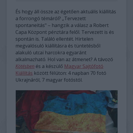
És hogy áll össze az égetően aktuális kiállítás
a forrongó témáról? „Tervezett
spontaneitás" – hangzik a válasz a Robert
Capa Központ pénztára felől. Tervezett is és
spontán is. Találó ellentét. Hirtelen
megvalósuló kiállításra és tüntetésből
alakuló utcai harcokra egyaránt
alkalmazható. Hol van az átmenet? A távozó
Kötésben
és a készülő
Magyar Sajtófotó
Kiállítás
között félúton: 4 napban 70 fotó
Ukrajnáról, 7 magyar fotóstól.