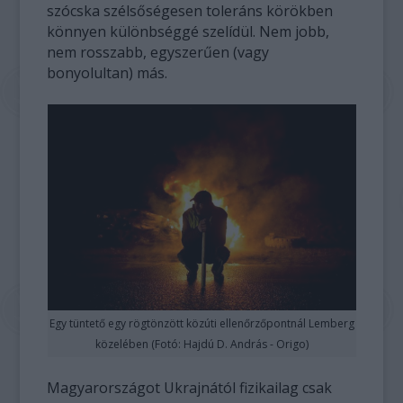
szócska szélsőségesen toleráns körökben
könnyen különbséggé szelídül. Nem jobb,
nem rosszabb, egyszerűen (vagy
bonyolultan) más.
Egy tüntető egy rögtönzött közúti ellenőrzőpontnál Lemberg
közelében (Fotó: Hajdú D. András - Origo)
Magyarországot Ukrajnától fizikailag csak