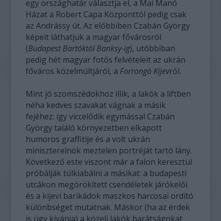
egy országhatár választja el, a Mai Manó
Házat a Robert Capa Központtól pedig csak
az Andrássy út. Az előbbiben Czabán György
képeit láthatjuk a magyar fővárosról
(
Budapest Bartóktól Banksy-ig
), utóbbiban
pedig hét magyar fotós felvételeit az ukrán
főváros közelmúltjáról, a
Forrongó Kijev
ről.
Mint jó szomszédokhoz illik, a lakók a liftben
néha kedves szavakat vágnak a másik
fejéhez: így viccelődik egymással Czabán
György találó környezetben elkapott
humoros graffitije és a volt ukrán
miniszterelnök meztelen portréját tartó lány.
Következő este viszont már a falon keresztül
próbálják túlkiabálni a másikat: a budapesti
utcákon megörökített csendéletek járókelői
és a kijevi barikádok maszkos harcosai ordító
különbséget mutatnak. Máskor (ha az érdek
is úgy kívánja) a közeli lakók barátságokat