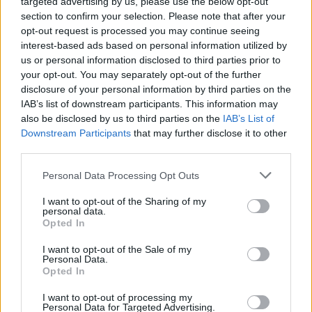
targeted advertising by us, please use the below opt-out
Nem fontos azért, mert az élet túl gyors, túl
section to confirm your selection. Please note that after your
nehéz és túl szenvedélyes benne ahhoz, hogy
opt-out request is processed you may continue seeing
életük vad jeleneteinek díszleteivel
interest-based ads based on personal information utilized by
foglalkozzanak, észrevegyék részleteit,
us or personal information disclosed to third parties prior to
elmerengjenek színein, vagy elmélyedjenek
your opt-out. You may separately opt-out of the further
disclosure of your personal information by third parties on the
izgalmas részleteiben, s gyöngyszemeket
IAB’s list of downstream participants. This information may
halásszanak ki azok közül. De így van ezzel a
also be disclosed by us to third parties on the
IAB’s List of
világ legtöbb más nagyvárosának a lakója is"
Downstream Participants
that may further disclose it to other
– írja drMáriás (a másik híres magyar
third parties.
mindentudó) a kiállításról a kifüggesztett
bevezető szövegben. És amikor ezt írja, még
Please note that this website/app uses one or more Google
Personal Data Processing Opt Outs
nem tudja, mennyire könnyen (ki)forgatható
services and may gather and store information including but
not limited to your visit or usage behaviour. You may click to
I want to opt-out of the Sharing of my
mondatokat vet papírra.
personal data.
grant or deny consent to Google and its third-party tags to
Opted In
use your data for below specified purposes in below Google
Vad jelenetek díszletei, izgalmas részletek és
consent section.
I want to opt-out of the Sale of my
gyöngyszemek... Czabán György megfogja a
Personal Data.
kezünket, és segít abban, hogy meglássuk a
Opted In
szomszédos utcában földre öntött festéket,
I want to opt-out of processing my
az összetört lépcsőket és a hibákban rejlő
Personal Data for Targeted Advertising.