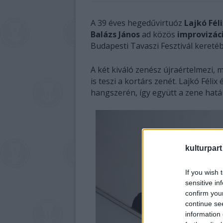
A 39 éves hegedűvirtuóz
Lajkó Féli
Balázs János
ad közös
improvizác
Budapesti Tavaszi Fesztivál kereté
A két kiváló zenész újraértelmezi
is teszi a kortárs zenét. Lajkó Félix
hangszerén, így együtt a zene határ
kulturpart
If you wish 
sensitive in
confirm you
continue se
information 