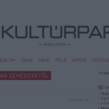
ODALOM
ZENE
TÁNC
FOLK
KÉPZŐ
PODCA
Tovább
AR ZENÉSZEKTŐL
L
Megd
Top 1
2014. 03. 29.
A 10 
Megj