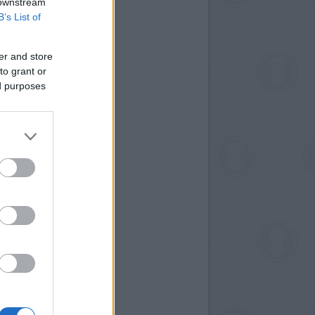
 downstream
B’s List of
er and store
to grant or
ed purposes