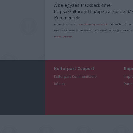
A bejegyzés trackback címe:
https://kulturpart.hu/api/trackback/id
Kommentek:
A hozzászólások a
vonatkozó jogszabályok
értelmében felhas
felelősséget nem vállal, azokat nem ellenőrzi. Kifogás esetén 
tájékoztatóban
.
Kultúrpart Csoport
Kap
Kultúrpart Kommunikáció
Impr
Rólunk
Partn