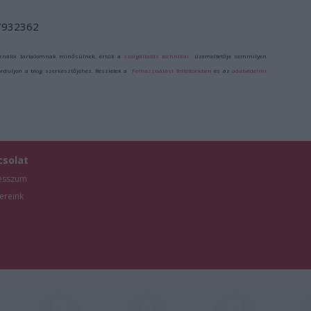
/7932362
ználói tartalomnak minősülnek, értük a
szolgáltatás technikai
üzemeltetője semmilyen
forduljon a blog szerkesztőjéhez. Részletek a
Felhasználási feltételekben
és az
adatvédelmi
csolat
esszum
ereink