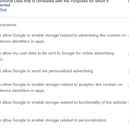
ersonal Data that Is Unrelated with the Purposes for which it
an, Chicagóban és Aspenben. Számos rangos
lected.
Out
om teljes Liszt CD-t készített, ebből egyet
kióban, illetve Londonban. 2010-ben egy
tkörút keretében tizenhat hangversenyen
consents
aművét és zongoraversenyét. Ugyanebben az évben
o allow Google to enable storage related to advertising like cookies on
Chopin művei szerepelnek.
evice identifiers in apps.
ározó állomása, amikor középiskolás korában
o allow my user data to be sent to Google for online advertising
 Vajdaságból Budapestre és a Dresch Quartet tagja
s.
abadka között, egyformán képviselve és összekötve
sz évvel ezelőtt adta ki első lemezét, sok neves
to allow Google to send me personalized advertising.
zott együtt muzsikusként, zeneszerzőként színházi-
o allow Google to enable storage related to analytics like cookies on
evice identifiers in apps.
lix, játssz!
című kisfilmjét. Hegedűjátékával
o allow Google to enable storage related to functionality of the website
zönségét, majd első citerás lemeze tavaly
 nemzetközi Works Music Charts Europe
o allow Google to enable storage related to personalization.