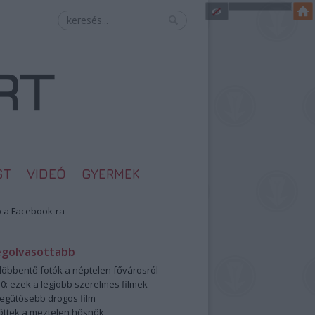
ST
VIDEÓ
GYERMEK
 a Facebook-ra
egolvasottabb
öbbentő fotók a néptelen fővárosról
0: ezek a legjobb szerelmes filmek
legütősebb drogos film
öttek a meztelen hősnők