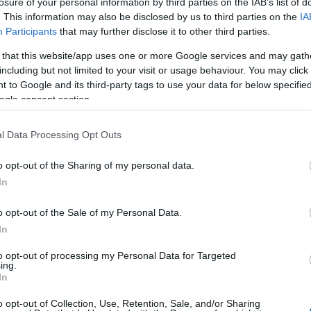
losure of your personal information by third parties on the IAB’s list of
. This information may also be disclosed by us to third parties on the
IA
Participants
that may further disclose it to other third parties.
 that this website/app uses one or more Google services and may gath
including but not limited to your visit or usage behaviour. You may click 
 to Google and its third-party tags to use your data for below specifi
ogle consent section.
l Data Processing Opt Outs
s Lajkó Félix (Fotó: Zsugonits Gábor)
o opt-out of the Sharing of my personal data.
tlan hegedűvirtuóz és a mai fiatal
In
ntősebb képviselője az elmúlt évben próbákon és
lt együtt. A klasszikus zenei képzettségű
o opt-out of the Sale of my Personal Data.
felnőtt autodidakta hegedűs közös koncertjén az
In
kál egymással a színpadon.
to opt-out of processing my Personal Data for Targeted
ing.
2005-ben, 16 évesen kezdődött, amikor elnyerte a
In
ő díját. A következő években négy nemzetközi zenei
o opt-out of Collection, Use, Retention, Sale, and/or Sharing
pa-szerte, majd az Egyesült Államokban is, többek