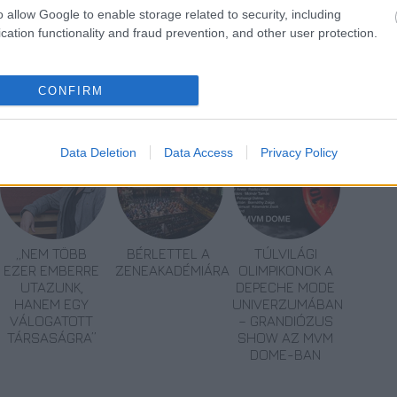
o allow Google to enable storage related to security, including
cation functionality and fraud prevention, and other user protection.
CONFIRM
Ferenc Zeneakadémia
Budapesti Tavaszi Fesztivál 2014
Data Deletion
Data Access
Privacy Policy
„NEM TÖBB
BÉRLETTEL A
TÚLVILÁGI
EZER EMBERRE
ZENEAKADÉMIÁRA
OLIMPIKONOK A
UTAZUNK,
DEPECHE MODE
HANEM EGY
UNIVERZUMÁBAN
VÁLOGATOTT
– GRANDIÓZUS
TÁRSASÁGRA”
SHOW AZ MVM
DOME-BAN