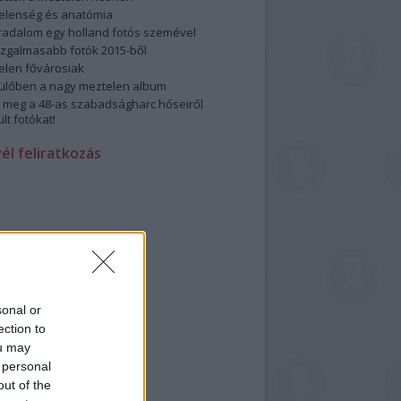
elenség és anatómia
rradalom egy holland fotós szemével
izgalmasabb fotók 2015-ből
elen fővárosiak
ülőben a nagy meztelen album
 meg a 48-as szabadságharc hőseiről
lt fotókat!
vél feliratkozás
sonal or
ection to
ou may
 personal
out of the