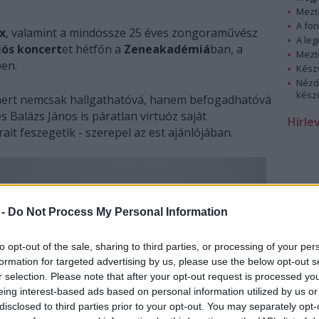
Mezt
A fo
x
, valamint a mindössze 25 éves zongoraművész
A leg
iós koncert
et hétfőn a
Zeneakadémiá
ban, a
Mezt
ben.
Kész
Nézd
készü
, mert nemcsak hallgathatóvá, hanem befogadhatóvá
 és Balázs János is páratlan virtuóz saját
Hírle
ait feszegetik - szerepel az est ajánlójában.
 -
Do Not Process My Personal Information
to opt-out of the sale, sharing to third parties, or processing of your per
formation for targeted advertising by us, please use the below opt-out s
r selection. Please note that after your opt-out request is processed y
eing interest-based ads based on personal information utilized by us or
disclosed to third parties prior to your opt-out. You may separately opt-