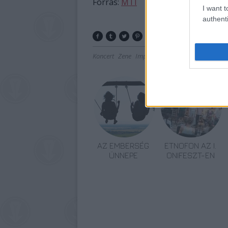
Forrás:
MTI
I want t
authenti
Koncert
Zene
Improvizáció
Lajkó Félix
Liszt 
AZ EMBERSÉG
ETNOFON AZ I.
ÜNNEPE
ONIFESZT-EN