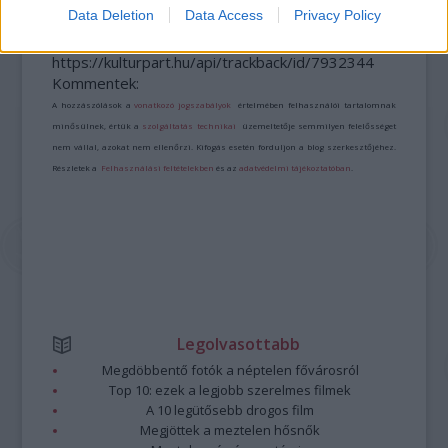
Data Deletion
Data Access
Privacy Policy
A bejegyzés trackback címe:
https://kulturpart.hu/api/trackback/id/7932344
Kommentek:
A hozzászólások a
vonatkozó jogszabályok
értelmében felhasználói tartalomnak
minősülnek, értük a
szolgáltatás technikai
üzemeltetője semmilyen felelősséget
nem vállal, azokat nem ellenőrzi. Kifogás esetén forduljon a blog szerkesztőjéhez.
Részletek a
Felhasználási feltételekben
és az
adatvédelmi tájékoztatóban
.
Legolvasottabb
Megdöbbentő fotók a néptelen fővárosról
Top 10: ezek a legjobb szerelmes filmek
A 10 legütősebb drogos film
Megjöttek a meztelen hősnők