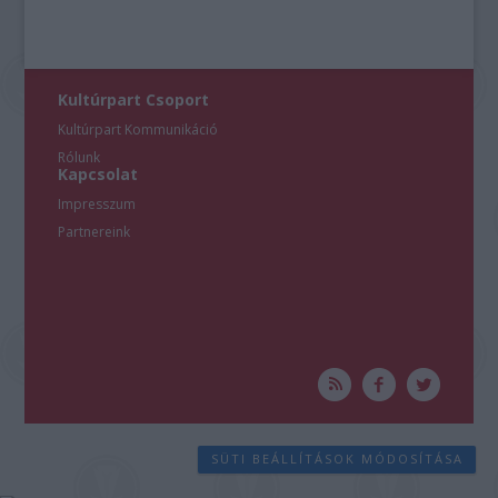
Kultúrpart Csoport
Kultúrpart Kommunikáció
Rólunk
Kapcsolat
Impresszum
Partnereink
SÜTI BEÁLLÍTÁSOK MÓDOSÍTÁSA