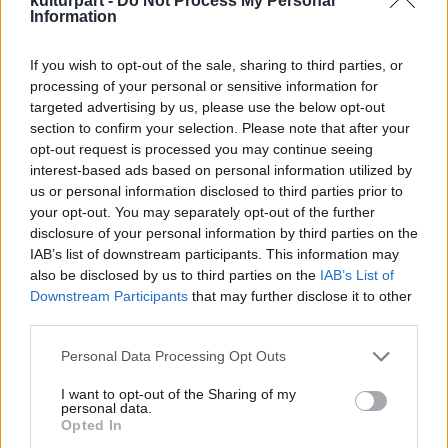
kulturpart -
Do Not Process My Personal
A premieren ott volt Andrew Lloyd Webber is,
Information
aki arra a kérdésre, hogy mi a sikeres musical
titka, a Rodgers-Hammerstein szerzőpáros
If you wish to opt-out of the sale, sharing to third parties, or
egyik híres mondását idézte, miszerint a
processing of your personal or sensitive information for
bolondok okoskodnak, az okosak azonban
targeted advertising by us, please use the below opt-out
meg sem próbálnak a kérdésre válaszolni.
section to confirm your selection. Please note that after your
„Az a válaszom, hogy fogalmam sincs" –
opt-out request is processed you may continue seeing
mondta Webber.
interest-based ads based on personal information utilized by
us or personal information disclosed to third parties prior to
A bemutató hatalmas sikert aratott.
your opt-out. You may separately opt-out of the further
„Fantasztikus volt" – jelentette ki Louis Walsh
disclosure of your personal information by third parties on the
IAB’s list of downstream participants. This information may
tehetségkutató, X-Faktor-zsűritag. „Újra
also be disclosed by us to third parties on the
IAB’s List of
megnézem. Mókás és briliáns, igazi X-Faktor."
Downstream Participants
that may further disclose it to other
third parties.
„Mulatságos. Végigkacagtam az egészet.
Nagyszerűek a dalok, nagyon színes előadás"
Please note that this website/app uses one or more Google
Personal Data Processing Opt Outs
– mondta Christopher Biggins színész.
services and may gather and store information including but
not limited to your visit or usage behaviour. You may click to
I want to opt-out of the Sharing of my
personal data.
grant or deny consent to Google and its third-party tags to
A darabot a brit komikus, Harry Hill írta. „Fel
Opted In
use your data for below specified purposes in below Google
vagyok dobva" – lelkesedett a szerző. „A