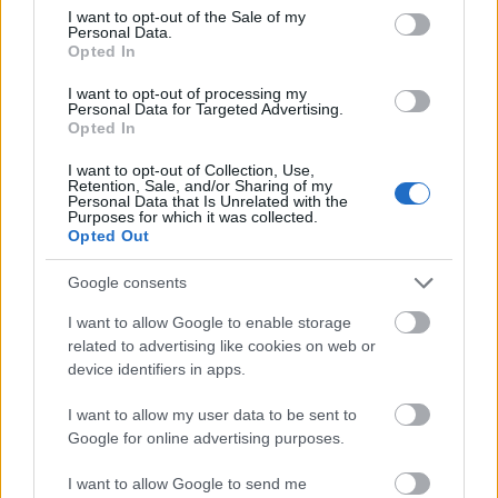
consent section.
szereposztás csodás, nagyon jól szólt, és a
I want to opt-out of the Sale of my
Personal Data.
közönség vette a lapot."
Opted In
A 7 millió eurós költségvetésből készült
I
I want to opt-out of processing my
Personal Data for Targeted Advertising.
Can't Sing
című musicalt a londoni Palladium
Opted In
Színházban játsszák.
I want to opt-out of Collection, Use,
Retention, Sale, and/or Sharing of my
Forrás:
Euronews
Personal Data that Is Unrelated with the
Purposes for which it was collected.
Opted Out
Google consents
Színház
London
Szerelem
Musical
Tehetségkutató
I want to allow Google to enable storage
related to advertising like cookies on web or
device identifiers in apps.
I want to allow my user data to be sent to
Google for online advertising purposes.
I want to allow Google to send me