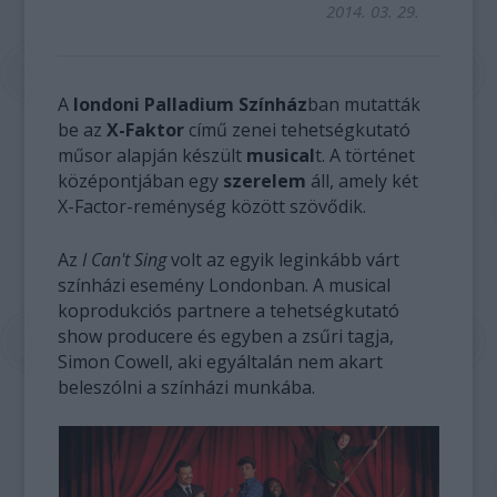
2014. 03. 29.
A
londoni Palladium Színház
ban mutatták
be az
X-Faktor
című zenei tehetségkutató
műsor alapján készült
musical
t. A történet
középontjában egy
szerelem
áll, amely két
X-Factor-reménység között szövődik.
Az
I Can't Sing
volt az egyik leginkább várt
színházi esemény Londonban. A musical
koprodukciós partnere a tehetségkutató
show producere és egyben a zsűri tagja,
Simon Cowell, aki egyáltalán nem akart
beleszólni a színházi munkába.