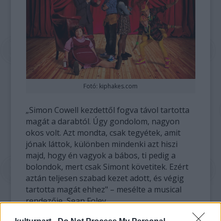
Fotó: kiphakes.com
„Simon Cowell kezdettől fogva távol tartotta
magát a darabtól. Úgy gondolom, nagyon
okos volt. Azt mondta, csak tegyétek, amit
jónak láttok, különben mindenki azt hiszi
majd, hogy én vagyok a bábos, ti pedig a
bolondok, mert csak Simont követitek. Ezért
aztán teljesen szabad kezet adott, és végig
tartotta magát ehhez" – mesélte a musical
rendezője, Sean Foley.