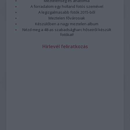
Meztelenség és anatómia
A forradalom egy holland fotós szemével
A legizgalmasabb fotók 2015-ből
Meztelen fővárosiak
Készülőben a nagy meztelen album
Nézd meg a 48-as szabadságharc hőseiről készült
fotókat!
Hírlevél feliratkozás