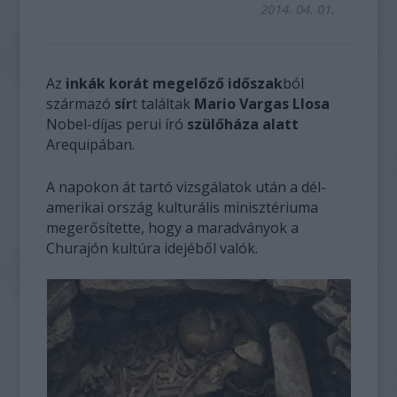
2014. 04. 01.
Az
inkák korát megelőző időszak
ból
származó
sír
t találtak
Mario Vargas Llosa
Nobel-díjas perui író
szülőháza alatt
Arequipában.
A napokon át tartó vizsgálatok után a dél-
amerikai ország kulturális minisztériuma
megerősítette, hogy a maradványok a
Churajón kultúra idejéből valók.