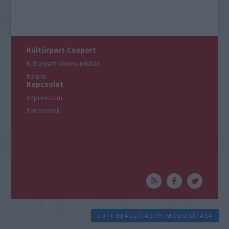
Kultúrpart Csoport
Kultúrpart Kommunikáció
Rólunk
Kapcsolat
Impresszum
Partnereink
SÜTI BEÁLLÍTÁSOK MÓDOSÍTÁSA