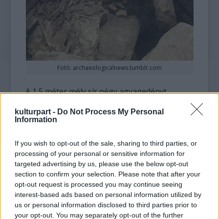
Fotó: archaeologicalnews.tumblr.com
A 1,5 méter mély sír négy agyagedényt
tartalmazott, ezek árulkodtak arról, hogy a
kulturpart -
Do Not Process My Personal
maradványok a Churajón kultúrából
Information
származnak -
idézte a Peru this Week című
portál
Marco López régészt, aki elmondta: a
If you wish to opt-out of the sale, sharing to third parties, or
helyi hatóságok vizsgálják a lehetőségét
processing of your personal or sensitive information for
annak, hogy a sírt látogathatóvá tegyék a
targeted advertising by us, please use the below opt-out
nagyközönség számára, akár csak virtuálisan
section to confirm your selection. Please note that after your
is.
opt-out request is processed you may continue seeing
interest-based ads based on personal information utilized by
A Churajón az inkák előtti kultúra volt, amely
us or personal information disclosed to third parties prior to
a mai Arequipát kettészelő Chili folyó két
your opt-out. You may separately opt-out of the further