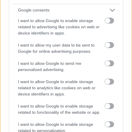
Peru
Régészet
Mario Vargas Llosa
Lavór
Google consents
I want to allow Google to enable storage
related to advertising like cookies on web or
device identifiers in apps.
I want to allow my user data to be sent to
Google for online advertising purposes.
MAGYAR KUTATÓ FEDEZTE FEL AZ ÚSZÓK
I want to allow Google to send me
BARLANGJÁT
personalized advertising.
I want to allow Google to enable storage
related to analytics like cookies on web or
device identifiers in apps.
I want to allow Google to enable storage
related to functionality of the website or app.
VILÁGVISZONYLATBAN IS JELENTŐS RÉGÉSZETI
FELTÁRÁS ZAJLIK MAGYARORSZÁGON
I want to allow Google to enable storage
related to personalization.