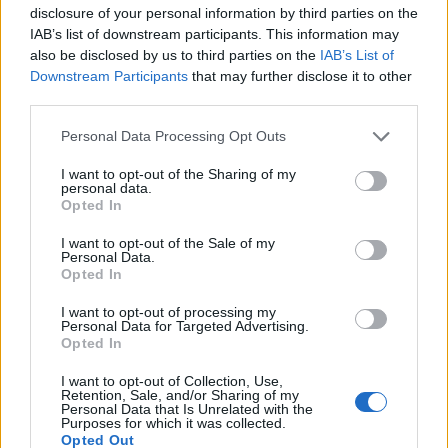
partján alakult ki.
disclosure of your personal information by third parties on the
IAB’s list of downstream participants. This information may
also be disclosed by us to third parties on the
IAB’s List of
A sírra munkások találtak március 20-án a
Downstream Participants
that may further disclose it to other
külvárosban, a Parra sugárúton álló épület
third parties.
alatt, amelynek második szintjén Mario
Vargas Llosa született.
Please note that this website/app uses one or more Google
Personal Data Processing Opt Outs
services and may gather and store information including but
A háznál azért folytak munkálatok, mert
not limited to your visit or usage behaviour. You may click to
I want to opt-out of the Sharing of my
personal data.
grant or deny consent to Google and its third-party tags to
Arequipa vezetése úgy döntött, múzeummá
Opted In
use your data for below specified purposes in below Google
alakítja az ingatlant. A Nobel-díjas író a
consent section.
tervek szerint április 14-én látogat el oda, de
I want to opt-out of the Sale of my
Personal Data.
azt még nem tudni, hogy a régészeti
Opted In
felfedezés miként befolyásolja a múzeum
sorsát.
I want to opt-out of processing my
Personal Data for Targeted Advertising.
Opted In
Forrás:
MTI
I want to opt-out of Collection, Use,
Retention, Sale, and/or Sharing of my
Personal Data that Is Unrelated with the
Purposes for which it was collected.
Opted Out