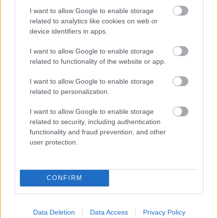
I want to allow Google to enable storage
related to analytics like cookies on web or
device identifiers in apps.
I want to allow Google to enable storage
related to functionality of the website or app.
TORI AMOS: AZ „IN TIMES OF DRAGONS”
I want to allow Google to enable storage
ALBUMÁVAL ÉRKEZIK MAGYARORSZÁGRA
related to personalization.
I want to allow Google to enable storage
related to security, including authentication
functionality and fraud prevention, and other
user protection.
AZ EMBERSÉG ÜNNEPE
CONFIRM
A bejegyzés trackback címe:
Data Deletion
Data Access
Privacy Policy