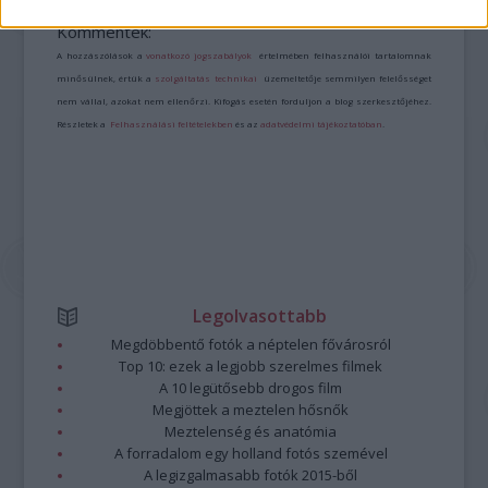
https://kulturpart.hu/api/trackback/id/7932532
Kommentek:
A hozzászólások a
vonatkozó jogszabályok
értelmében felhasználói tartalomnak
minősülnek, értük a
szolgáltatás technikai
üzemeltetője semmilyen felelősséget
nem vállal, azokat nem ellenőrzi. Kifogás esetén forduljon a blog szerkesztőjéhez.
Részletek a
Felhasználási feltételekben
és az
adatvédelmi tájékoztatóban
.
Legolvasottabb
Megdöbbentő fotók a néptelen fővárosról
Top 10: ezek a legjobb szerelmes filmek
A 10 legütősebb drogos film
Megjöttek a meztelen hősnők
Meztelenség és anatómia
A forradalom egy holland fotós szemével
A legizgalmasabb fotók 2015-ből