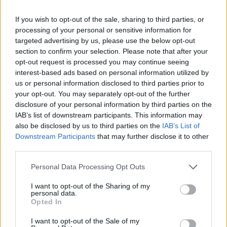
tekinthető a zeneszerző halálának 70.
évfordulója miatt, a Nemzeti Filharmonikus
If you wish to opt-out of the sale, sharing to third parties, or
Zenekar két hangversenyre visszatér
processing of your personal or sensitive information for
Isztambulba.
targeted advertising by us, please use the below opt-out
section to confirm your selection. Please note that after your
A koncertek gerincét elsősorban Bartók
opt-out request is processed you may continue seeing
művei képezik, valamint válogatnak majd a
interest-based ads based on personal information utilized by
legnevesebb török szerzők szerzeményeiből
us or personal information disclosed to third parties prior to
your opt-out. You may separately opt-out of the further
is. "Bartók Béla Törökországban a
disclosure of your personal information by third parties on the
legismertebb és legtekintélyesebb nem török
IAB’s list of downstream participants. This information may
zeneszerző, aki a mai napig erős hatást
also be disclosed by us to third parties on the
IAB’s List of
gyakorol a török zeneszerzőkre" -
Downstream Participants
that may further disclose it to other
hangsúlyozta a főigazgató.
third parties.
A Nemzeti Filharmonikusok hazatérésük
Please note that this website/app uses one or more Google
Personal Data Processing Opt Outs
services and may gather and store information including but
után néhány nap múlva megkezdik
not limited to your visit or usage behaviour. You may click to
I want to opt-out of the Sharing of my
próbájukat az április 10-i hangversenyükre,
personal data.
grant or deny consent to Google and its third-party tags to
amelyen Csajkovszkij, Szkrjabin és Mozart
Opted In
use your data for below specified purposes in below Google
egy-egy műve csendül fel Kocsis Zoltán
consent section.
I want to opt-out of the Sale of my
dirigálásával, Kun-Woo Paik zongoraművész,