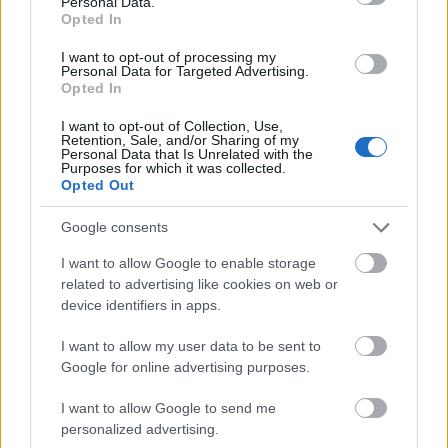
Personal Data.
énekes szólisták, valamint a Nemzeti Énekkar
Opted In
(karigazgató Antal Mátyás)
I want to opt-out of processing my
közreműködésével.
Personal Data for Targeted Advertising.
Opted In
Forrás:
MTI
I want to opt-out of Collection, Use,
Retention, Sale, and/or Sharing of my
Personal Data that Is Unrelated with the
Purposes for which it was collected.
Opted Out
Koncert
Zene
Törökország
Kocsis Zoltán
Turné
Nemzeti
Google consents
Filharmonikusok
I want to allow Google to enable storage
related to advertising like cookies on web or
device identifiers in apps.
I want to allow my user data to be sent to
Google for online advertising purposes.
I want to allow Google to send me
POGÁNY INDULÓ MEGHÓDÍTJA EURÓPÁT - JÖN
personalized advertising.
AZ EU RAP TOUR ’26