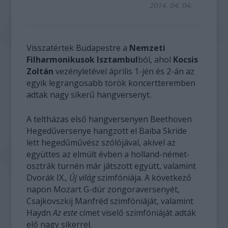
2014. 04. 04.
Visszatértek Budapestre a
Nemzeti
Filharmonikusok Isztambul
ból, ahol
Kocsis
Zoltán
vezényletével április 1-jén és 2-án az
egyik legrangosabb török koncertteremben
adtak nagy sikerű hangversenyt.
A teltházas első hangversenyen Beethoven
Hegedűversenye hangzott el Baiba Skride
lett hegedűművész szólójával, akivel az
együttes az elmúlt évben a holland-német-
osztrák turnén már játszott együtt, valamint
Dvorák IX.,
Új világ
szimfóniája. A következő
napon Mozart G-dúr zongoraversenyét,
Csajkovszkij Manfréd szimfóniáját, valamint
Haydn
Az este
címet viselő szimfóniáját adták
elő nagy sikerrel.