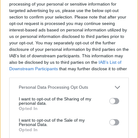
Lemezének címe, a
Privát népzene
látszólag
processing of your personal or sensitive information for
önmagának ellentmondó szókapcsolat. Az az
targeted advertising by us, please use the below opt-out
érzésünk, hogy vagy a privát, vagy a népzene
section to confirm your selection. Please note that after your
szót kellett volna legalább idézőjelbe tennie.
opt-out request is processed you may continue seeing
A népzenét ugyanis nem lehet csak úgy
interest-based ads based on personal information utilized by
us or personal information disclosed to third parties prior to
egyszerűen privatizálni, mert az a lényege,
your opt-out. You may separately opt-out of the further
hogy egy közösség használja. Dongó mégis
disclosure of your personal information by third parties on the
pimaszul megtette ezt. Megtehette, mert
IAB’s list of downstream participants. This information may
amit a lemezen hallunk, azt csak ő tudja
also be disclosed by us to third parties on the
IAB’s List of
eljátszani. Ezért törődjön bele mindenki: jó ez
Downstream Participants
that may further disclose it to other
a cím.
third parties.
Please note that this website/app uses one or more Google
Hogy mi hallható a lemezen?
Personal Data Processing Opt Outs
services and may gather and store information including but
not limited to your visit or usage behaviour. You may click to
I want to opt-out of the Sharing of my
Bartók és Kodály 12 rövidke műve a
personal data.
grant or deny consent to Google and its third-party tags to
parasztzene archaikus játékmódjainak
Opted In
use your data for below specified purposes in below Google
alkalmazásával előadva, s ezen műzenei
consent section.
I want to opt-out of the Sale of my
csúcsteljesítmények által ihletett saját,
Personal Data.
kortárs népzenei feldolgozások.
Opted In