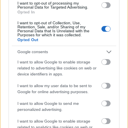
I want to opt-out of processing my
Dongó a klasszikus darabokat olyan
Personal Data for Targeted Advertising.
természetesen és biztonsággal játssza népi
Opted In
hangszerein, mintha azokra íródtak volna. A
I want to opt-out of Collection, Use,
tárogató, a furulyák, a duda, szaxofon
Retention, Sale, and/or Sharing of my
Personal Data that Is Unrelated with the
hangjai nála hozzásimulnak a zongoráéhoz.
Purposes for which it was collected.
A Bartók és Kodály műveit ihlető adatközlői
Opted Out
felvételekből kiindulva, s megtartva az
alkotók eredeti dinamikára és tempóra
Google consents
vonatkozó utasításait, ölelkezik a régi az
I want to allow Google to enable storage
újjal, a népi a műzenével, a tradicionális a
related to advertising like cookies on web or
korszerűvel, a spontán a komponálttal, a
device identifiers in apps.
hagyományos díszítés az írott kottaképpel.
Saját feldolgozásaiban pedig poétikus
I want to allow my user data to be sent to
szépséggel, játszi könnyedséggel használja
Google for online advertising purposes.
fel mindazokat az ismereteket, ami ma a
népzenéről rendelkezésünkre áll.
I want to allow Google to send me
personalized advertising.
Izgalmas, fajsúlyos, világraszóló kísérlet ez a
I want to allow Google to enable storage
lemez Dongótól és kitűnő társaitól!
related to analytics like cookies on web or