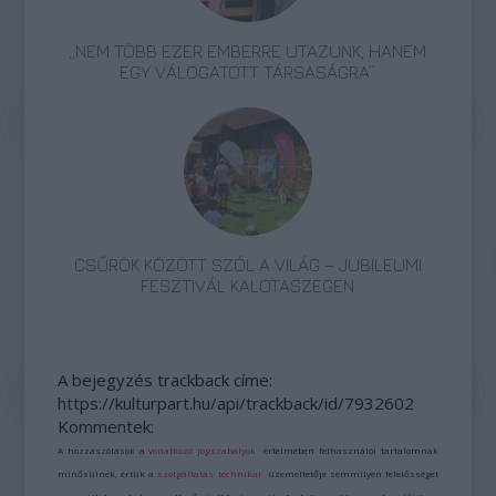
„NEM TÖBB EZER EMBERRE UTAZUNK, HANEM
EGY VÁLOGATOTT TÁRSASÁGRA”
CSŰRÖK KÖZÖTT SZÓL A VILÁG – JUBILEUMI
FESZTIVÁL KALOTASZEGEN
A bejegyzés trackback címe:
https://kulturpart.hu/api/trackback/id/7932602
Kommentek:
A hozzászólások a
vonatkozó jogszabályok
értelmében felhasználói tartalomnak
minősülnek, értük a
szolgáltatás technikai
üzemeltetője semmilyen felelősséget