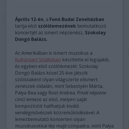
Április 12-én
, a
Fonó Budai Zeneházban
tartja első
szólólemezének
bemutatkozó
koncertjét az ismert népzenész,
Szokolay
Dongó Balázs.
Az Amerikában is ismert muzsikus a
Kultúrpart Stúdióban
készítette el legújabb,
és egyben első szólólemezét. Szokolay
Dongó Balázs közel 25 éve játszik
szólistaként olyan világszerte elismert
zenészek oldalán, mint Sebestyén Márta,
Palya Bea vagy Rost Andrea.
Privát népzene
című lemeze az első, melyen saját
kompozícióit hallhatjuk kiváló
vendégművészek közreműködésével. A
lemezbemutató koncerten olyan
muzsikusokkal lép majd színpadra, mint Palya