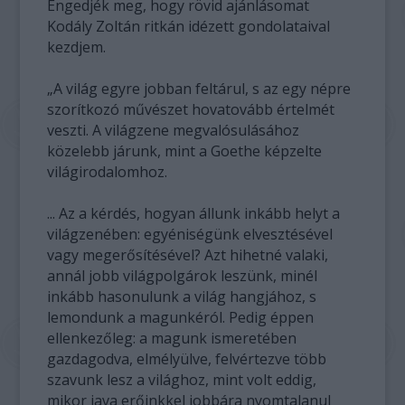
Engedjék meg, hogy rövid ajánlásomat
Kodály Zoltán ritkán idézett gondolataival
kezdjem.
„A világ egyre jobban feltárul, s az egy népre
szorítkozó művészet hovatovább értelmét
veszti. A világzene megvalósulásához
közelebb járunk, mint a Goethe képzelte
világirodalomhoz.
... Az a kérdés, hogyan állunk inkább helyt a
világzenében: egyéniségünk elvesztésével
vagy megerősítésével? Azt hihetné valaki,
annál jobb világpolgárok leszünk, minél
inkább hasonulunk a világ hangjához, s
lemondunk a magunkéról. Pedig éppen
ellenkezőleg: a magunk ismeretében
gazdagodva, elmélyülve, felvértezve több
szavunk lesz a világhoz, mint volt eddig,
mikor java erőinkkel jobbára nyomtalanul