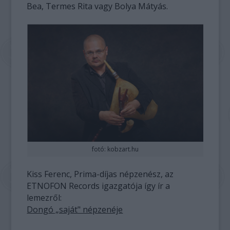
Bea, Termes Rita vagy Bolya Mátyás.
fotó: kobzart.hu
Kiss Ferenc, Prima-díjas népzenész, az
ETNOFON Records igazgatója így ír a
lemezről:
Dongó „saját" népzenéje