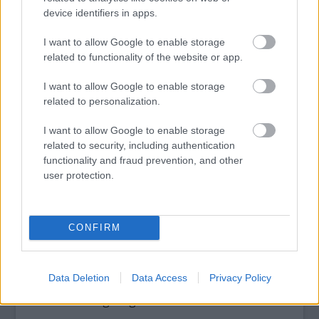
device identifiers in apps.
Hallgatása közben eszembe jut, hogy Bartók
1911-ben – amikor már kialakult a
I want to allow Google to enable storage
parasztzenét is asszimiláló markáns stílusa,
related to functionality of the website or app.
és a szakma maradi többsége egyre
vehemensebben támadta –, néhány fiatal
I want to allow Google to enable storage
related to personalization.
muzsikussal létrehozta az Új Magyar Zene
Egyesületet a haladó, kortárs zenei
I want to allow Google to enable storage
törekvések istápolására. Eljátszom a
related to security, including authentication
gondolattal: micsoda művek születtek volna
functionality and fraud prevention, and other
akkoriban, ha a szerzőknek ilyen készségű
user protection.
előadók álltak volna rendelkezésére, mint
Dongó? S vajon milyen szerepet szánna
ebben a társaságban Dongónak a Mester
CONFIRM
ma, ha élne?
S végül egy jó tanács a mainstream
Data Deletion
Data Access
Privacy Policy
kedvelőinek is: Csinnadratta, ripityom!
Érdemes meghallgatnotok!