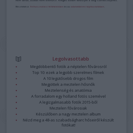
nem vállal, azokat nem ellenőrzi. Kifogás esetén forduljon a blog szerkesztőjéhez.
Részletek a
Felhasználási feltételekben
és az
adatvédelmi tájékoztatóban
.
Legolvasottabb
Megdöbbentő fotók a néptelen fővárosról
Top 10: ezek a legjobb szerelmes filmek
A 10 legütősebb drogos film
Megjöttek a meztelen hősnők
Meztelenség és anatómia
A forradalom egy holland fotós szemével
A legizgalmasabb fotók 2015-ből
Meztelen fővárosiak
Készülőben a nagy meztelen album
Nézd meg a 48-as szabadságharc hőseiről készült
fotókat!