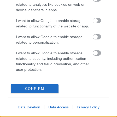
related to analytics like cookies on web or
birodalmainak kialakulásában és
device identifiers in apps.
elpusztulásában" - magyarázták a kutatók.
I want to allow Google to enable storage
Forrás:
MTI
related to functionality of the website or app.
I want to allow Google to enable storage
related to personalization.
Egyiptom
Közel-Kelet
Ókor
Lavór
I want to allow Google to enable storage
related to security, including authentication
functionality and fraud prevention, and other
user protection.
CONFIRM
ELSTARTOLT A MŰVÉSZETEK VÖLGYE
Data Deletion
Data Access
Privacy Policy