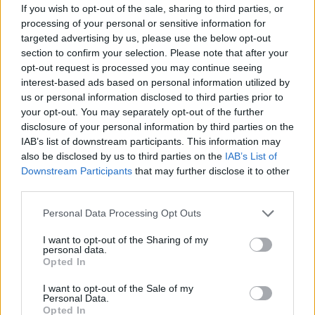
If you wish to opt-out of the sale, sharing to third parties, or
készült. Az új fordítás alapján a kutatók arra
processing of your personal or sensitive information for
jutottak, hogy I. Jahmesz az eddig véltnél
targeted advertising by us, please use the below opt-out
korábban, a thérai kitöréshez időben
section to confirm your selection. Please note that after your
közelebb uralkodott. A kutatás eredményeit a
opt-out request is processed you may continue seeing
Journal of Near Eastern Studies című
interest-based ads based on personal information utilized by
folyóirat tavaszi számában közlik.
us or personal information disclosed to third parties prior to
your opt-out. You may separately opt-out of the further
I. Jahmesz uralkodása az Újbirodalom
disclosure of your personal information by third parties on the
IAB’s list of downstream participants. This information may
kezdetét jelölte, amely korszakban Egyiptom
also be disclosed by us to third parties on the
IAB’s List of
elérte hatalma csúcsát. A kőtömb darabjait
Downstream Participants
that may further disclose it to other
Thébában - a mai Luxorban -, a fáraó
third parties.
uralmának központjában találták meg. A
kutatók szerint amennyiben a sztélé valóban
Please note that this website/app uses one or more Google
Personal Data Processing Opt Outs
a thérai katasztrófa következményeit írja le,
services and may gather and store information including but
akkor magának a kőtáblának a keletkezési
not limited to your visit or usage behaviour. You may click to
I want to opt-out of the Sharing of my
personal data.
grant or deny consent to Google and its third-party tags to
ideje és I. Jahmesz uralkodása - amelyet
Opted In
use your data for below specified purposes in below Google
jelenleg nagyjából Kr.e. 1550 körülre tesznek
consent section.
- 30-50 évvel korábbra tehető.
I want to opt-out of the Sale of my
Personal Data.
Opted In