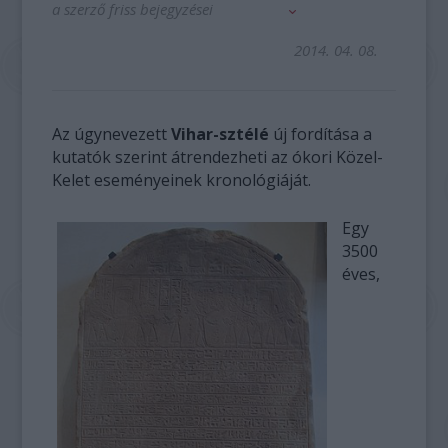
a szerző friss bejegyzései
2014. 04. 08.
Az úgynevezett
Vihar-sztélé
új fordítása a
kutatók szerint átrendezheti az ókori Közel-
Kelet eseményeinek kronológiáját.
Egy
3500
éves,