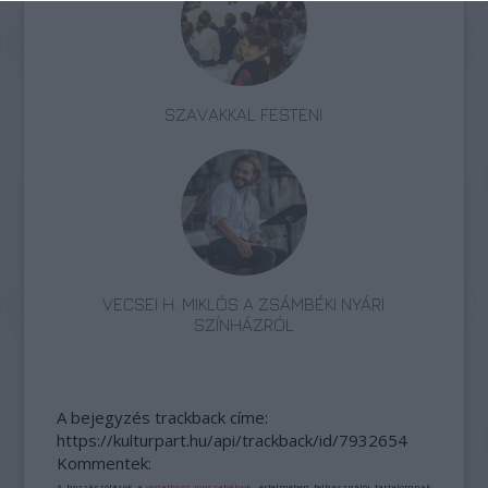
SZAVAKKAL FESTENI
VECSEI H. MIKLÓS A ZSÁMBÉKI NYÁRI
SZÍNHÁZRÓL
A bejegyzés trackback címe:
https://kulturpart.hu/api/trackback/id/7932654
Kommentek:
A hozzászólások a
vonatkozó jogszabályok
értelmében felhasználói tartalomnak