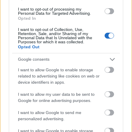
Egy vulkáni törmelék alá temetett olajfa
2006-ban elvégzett radiokarbonos
I want to opt-out of processing my
Personal Data for Targeted Advertising.
kormeghatározása Kr.e. 1621 és 1605 közé
Opted In
helyezte a thérai vulkánkitörés időpontját. Az
erupcióra vonatkozó régészeti bizonyítékok
I want to opt-out of Collection, Use,
Retention, Sale, and/or Sharing of my
azonban egészen mostanáig nem egyeztek a
Personal Data that Is Unrelated with the
Purposes for which it was collected.
radiokarbonos kormeghatározás
Opted Out
eredményeivel.
Google consents
Amennyiben I. Jahmesz az eddig véltnél
I want to allow Google to enable storage
korábban uralkodott, akkor a kronológiai
related to advertising like cookies on web or
elmozdulás "megoldhatja az egész
device identifiers in apps.
problémát" - húzták alá a szakemberek. Mint
hozzátették, a fáraó uralkodási idejének
I want to allow my user data to be sent to
felülvizsgálata azt eredményezi, hogy az
Google for online advertising purposes.
ókori Közel-Kelet egyéb eseményei is jóval
logikusabban kapcsolódnak egymáshoz. "Ez
I want to allow Google to send me
az új információ segítheti annak jobb
personalized advertising.
megértését is, hogy a környezet milyen
I want to allow Google to enable storage
szerepet játszott az ókori Közel-Kelet