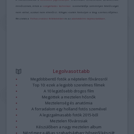
minősülnek, értük a
szolgáltatás technikai
üzemeltetője semmilyen felelősséget
nem vállal, azokat nem ellenőrzi. Kifogás esetén forduljon a blog szerkesztőjéhez.
Részletek a
Felhasználási feltételekben
és az
adatvédelmi tájékoztatóban
.
Legolvasottabb
Megdöbbentő fotók a néptelen fővárosról
Top 10: ezek a legjobb szerelmes filmek
A 10 legütősebb drogos film
Megjöttek a meztelen hősnők
Meztelenség és anatómia
A forradalom egy holland fotós szemével
A legizgalmasabb fotók 2015-ből
Meztelen fővárosiak
Készülőben a nagy meztelen album
Nézd meg a 48-as szabadságharc hőseiről készült