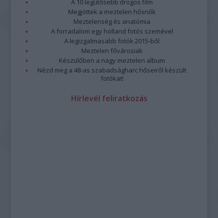
A 10 legütősebb drogos film
Megjöttek a meztelen hősnők
Meztelenség és anatómia
A forradalom egy holland fotós szemével
A legizgalmasabb fotók 2015-ből
Meztelen fővárosiak
Készülőben a nagy meztelen album
Nézd meg a 48-as szabadságharc hőseiről készült
fotókat!
Hírlevél feliratkozás