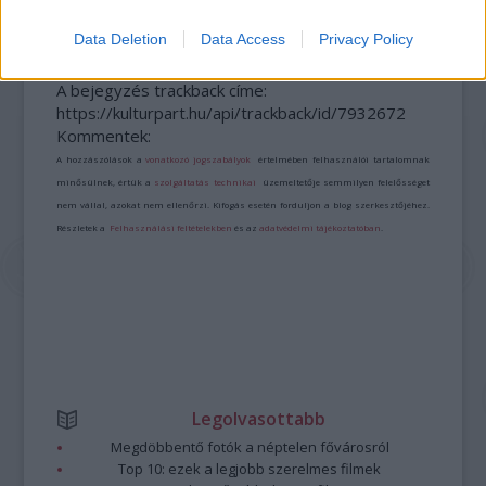
Data Deletion
Data Access
Privacy Policy
A bejegyzés trackback címe:
https://kulturpart.hu/api/trackback/id/7932672
Kommentek:
A hozzászólások a
vonatkozó jogszabályok
értelmében felhasználói tartalomnak
minősülnek, értük a
szolgáltatás technikai
üzemeltetője semmilyen felelősséget
nem vállal, azokat nem ellenőrzi. Kifogás esetén forduljon a blog szerkesztőjéhez.
Részletek a
Felhasználási feltételekben
és az
adatvédelmi tájékoztatóban
.
Legolvasottabb
Megdöbbentő fotók a néptelen fővárosról
Top 10: ezek a legjobb szerelmes filmek