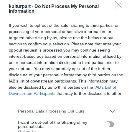
hogy sok dolog volt, ami kételyeket
kulturpart -
Do Not Process My Personal
Information
támasztott a kép eredetiségét illetően. Ennek
ellenére a Kunsthaus kurátora eladás előtt a
If you wish to opt-out of the sale, sharing to third parties, or
vásárló ügyvédjének azt írta, hogy a képpel
processing of your personal or sensitive information for
minden teljesen rendben van.
targeted advertising by us, please use the below opt-out
section to confirm your selection. Please note that after your
A vádirat szerint a kurátor 300 ezer dollárt
opt-out request is processed you may continue seeing
(mai árfolyamon 67 millió forint) kapott a
interest-based ads based on personal information utilized by
képet értékesítő New York-i galériától.
us or personal information disclosed to third parties prior to
your opt-out. You may separately opt-out of the further
A szóban forgó kép egyike egy kínai festő
disclosure of your personal information by third parties on the
által festett és 14 év alatt mintegy 80 millió
IAB’s list of downstream participants. This information may
dollárért (17,9 milliárd forint) New Yorkban
also be disclosed by us to third parties on the
IAB’s List of
eladott több mint 30 hamisítványnak. A
Downstream Participants
that may further disclose it to other
third parties.
képeket Rothko, Jackson Pollock, Robert
Motherwell, Franz Kline, illetve Willem de
Please note that this website/app uses one or more Google
Personal Data Processing Opt Outs
Kooning alkotásaiként értékesítették. Az ál-
services and may gather and store information including but
Rothko több közvetítő kereskedő révén
not limited to your visit or usage behaviour. You may click to
I want to opt-out of the Sharing of my
personal data.
jutott el a Las Vegas-i kaszinómágnáshoz.
grant or deny consent to Google and its third-party tags to
Opted In