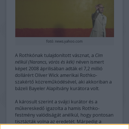
fotó: news.yahoo.com
A Rothkónak tulajdonított vásznat, a
Cím
nélkül (Narancs, vörös és kék)
néven ismert
képet 2008 áprilisában adták el 7,2 millió
dollárért Oliver Wick amerikai Rothko-
szakértő közreműködésével, aki akkoriban a
bázeli Bayeler Alapítvány kurátora volt.
A károsult szerint a svájci kurátor és a
műkereskedő igazolta a hamis Rothko-
festmény valódiságát anélkül, hogy pontosan
tisztázták volna az eredetét. Márpedig a
kurátor - állítja az amerikai műgyűjtő - tudta,