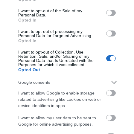
use your data for below specified purposes in below Google
A nagyszabású csalást 2009-ben fedezték fel.
consent section.
I want to opt-out of the Sale of my
Personal Data.
A bűncselekményben részes legnagyobb
Opted In
New York-i galéria, a Knoedler 2011
decemberében váratlanul bezárt. A kínai
I want to opt-out of processing my
Personal Data for Targeted Advertising.
hamisító képeit megvásárló és a galériának
Opted In
továbbadó Glafira Rosales műkereskedő ellen
tavaly szeptemberben emeltek vádat, és akár
I want to opt-out of Collection, Use,
Retention, Sale, and/or Sharing of my
99 évi börtönre is ítélhetik.
Personal Data that Is Unrelated with the
Purposes for which it was collected.
Opted Out
Forrás:
Hirado.hu
Google consents
I want to allow Google to enable storage
related to advertising like cookies on web or
Amerika
Svájc
Festészet
Bűnügy
Képző
device identifiers in apps.
I want to allow my user data to be sent to
Google for online advertising purposes.