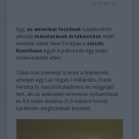
2014. 04. 08.
Egy,
az amerikai festőnek
tulajdonított
alkotás
másolatának értékesítése
miatt
emeltek vádat New Yorkban a
zürichi
Kunsthaus
egyik kurátora és egy svájci
műkereskedő ellen.
Több más személyt is érint a feljelentés,
amelyet egy Las Vegas-i milliárdos, Frank
Fertitta III. kaszinótulajdonos és műgyűjtő
tett, aki az adásvétel semmissé nyilvánítását
és 8,6 millió dolláros (1,9 milliárd forint)
kártérítés megfizetését követeli.