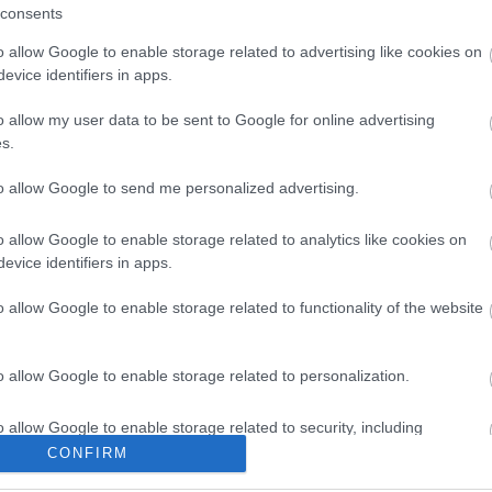
hogy a szuperhős újabb kalandját 2016 májusában
consents
bbi időben olyan Marvel-univerzumból származó
o allow Google to enable storage related to advertising like cookies on
a Robert Downey jr.-ral forgatott
Vasember
-széria,
evice identifiers in apps.
 készült
Thor,
vagy a 2012-ben a mozikasszákat
ywood történetének harmadik legnagyobb globális
o allow my user data to be sent to Google for online advertising
rral.
s.
to allow Google to send me personalized advertising.
o allow Google to enable storage related to analytics like cookies on
evice identifiers in apps.
o allow Google to enable storage related to functionality of the website
o allow Google to enable storage related to personalization.
o allow Google to enable storage related to security, including
cation functionality and fraud prevention, and other user protection.
CONFIRM