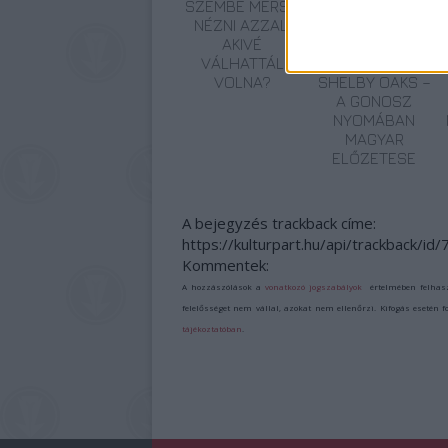
SZEMBE MERSZ
TERMÉSZETFELETT
NÉZNI AZZAL,
ERŐK ÉS
AKIVÉ
ELFELEDETT
VÁLHATTÁL
TITKOK: ITT A
VOLNA?
SHELBY OAKS –
A GONOSZ
NYOMÁBAN
MAGYAR
ELŐZETESE
A bejegyzés trackback címe:
https://kulturpart.hu/api/trackback/id
Kommentek:
A hozzászólások a
vonatkozó jogszabályok
értelmében felhas
felelősséget nem vállal, azokat nem ellenőrzi. Kifogás esetén 
tájékoztatóban
.