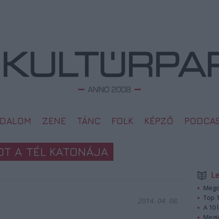
ODALOM
ZENE
TÁNC
FOLK
KÉPZŐ
PODCA
OT A TÉL KATONÁJA
L
Megd
Top 1
2014. 04. 08.
A 10 
Megj