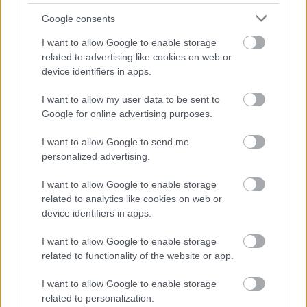
Google consents
I want to allow Google to enable storage
related to advertising like cookies on web or
device identifiers in apps.
I want to allow my user data to be sent to
SZEMBE MERSZ NÉZNI AZZAL, AKIVÉ
Google for online advertising purposes.
VÁLHATTÁL VOLNA?
I want to allow Google to send me
personalized advertising.
I want to allow Google to enable storage
related to analytics like cookies on web or
device identifiers in apps.
I want to allow Google to enable storage
TERMÉSZETFELETTI ERŐK ÉS ELFELEDETT
related to functionality of the website or app.
TITKOK: ITT A SHELBY OAKS – A GONOSZ
NYOMÁBAN MAGYAR ELŐZETESE
I want to allow Google to enable storage
related to personalization.