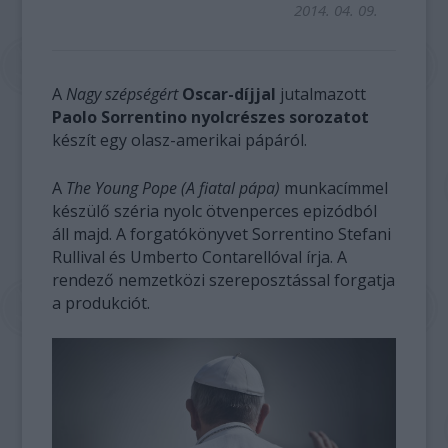
2014. 04. 09.
A
Nagy szépségért
Oscar-díjjal
jutalmazott
Paolo Sorrentino nyolcrészes sorozatot
készít egy olasz-amerikai pápáról.
A
The Young Pope (A fiatal pápa)
munkacímmel
készülő széria nyolc ötvenperces epizódból
áll majd. A forgatókönyvet Sorrentino Stefani
Rullival és Umberto Contarellóval írja. A
rendező nemzetközi szereposztással forgatja
a produkciót.