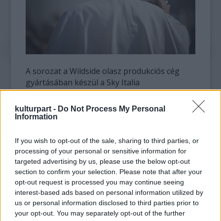
A sorozat a Wildside olasz produkciós cég
gyártásában készül a Sky Italia
megbízásából, producerei Lorenzo Mieli,
Mario Gianani, az amerikai koproducer John
kulturpart -
Do Not Process My Personal
Lyons.
Information
A
Corriere della Sera
beszámolója szerint az
If you wish to opt-out of the sale, sharing to third parties, or
első olasz-amerikai pápáról szóló sorozat
processing of your personal or sensitive information for
napjainkban játszódik a Vatikánban, az
targeted advertising by us, please use the below opt-out
Egyesült Államokban, Olaszországban és
section to confirm your selection. Please note that after your
opt-out request is processed you may continue seeing
Afrikában.
interest-based ads based on personal information utilized by
us or personal information disclosed to third parties prior to
Sorrentino A nagy szépség című alkotásáért
your opt-out. You may separately opt-out of the further
kapta meg idén az amerikai filmakadémiától a