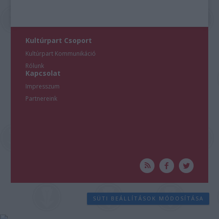
Kultúrpart Csoport
Kultúrpart Kommunikáció
Rólunk
Kapcsolat
Impresszum
Partnereink
SÜTI BEÁLLÍTÁSOK MÓDOSÍTÁSA