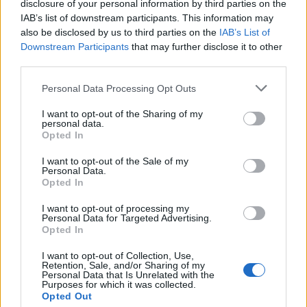
disclosure of your personal information by third parties on the
legjobb idegen nyelvű film Oscar-díját. Andrea
IAB’s list of downstream participants. This information may
Scosati, a Sky Italia alelnöke elmondta:
also be disclosed by us to third parties on the
IAB’s List of
nagyon örül, hogy Sorrentino a csatornának
Downstream Participants
that may further disclose it to other
készíti el első televíziós produkcióját.
third parties.
Please note that this website/app uses one or more Google
Personal Data Processing Opt Outs
Forrás:
Hír 24
services and may gather and store information including but
not limited to your visit or usage behaviour. You may click to
I want to opt-out of the Sharing of my
personal data.
grant or deny consent to Google and its third-party tags to
Opted In
use your data for below specified purposes in below Google
consent section.
I want to opt-out of the Sale of my
Film
Sorozatok
Oscar
Pápa
Forgatás
Personal Data.
Opted In
I want to opt-out of processing my
Personal Data for Targeted Advertising.
Opted In
I want to opt-out of Collection, Use,
Retention, Sale, and/or Sharing of my
Personal Data that Is Unrelated with the
Purposes for which it was collected.
MÚMIA SÍROK TITKAI, ELHAGYOTT ÉPÍTMÉNYEK
Opted Out
ÉS GRANDIÓZUS EURÓPAI CSATÁK