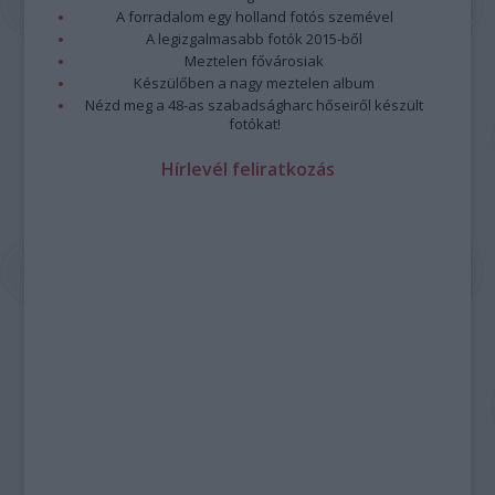
A forradalom egy holland fotós szemével
A legizgalmasabb fotók 2015-ből
Meztelen fővárosiak
Készülőben a nagy meztelen album
Nézd meg a 48-as szabadságharc hőseiről készült
fotókat!
Hírlevél feliratkozás